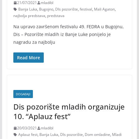
21/07/2021
mladibl
Banja Luka
,
Bugojno
,
DIs pozorište
,
festival
,
Mali Agaton
,
najbolja predstava
,
predstava
Na upravo završenom festivalu 49. FEDRA u Bugojnu,
Dis – Pozorište mladih iz Banje Luke ponijelo je
nagradu za najbolju
Read More
DOGAĐAJI
Dis pozorište mladih organizuje
10. “Aplauz fest”
20/03/2021
mladibl
Aplauz fest
,
Banja Luka
,
DIs pozorište
,
Dom omladine
,
Mladi