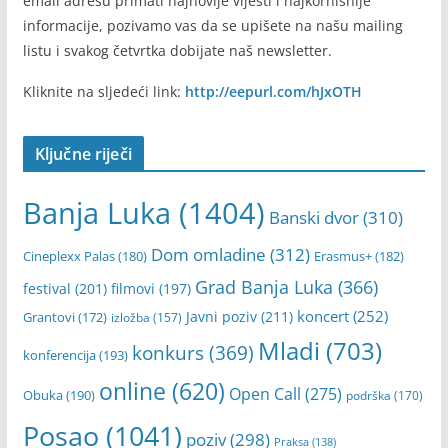
mladibl – newsletter
Ukoliko želite biti redovno informisani i direktno na vašu
email adresu primati najnovije vijesti i najkornisnije
informacije, pozivamo vas da se upišete na našu mailing
listu i svakog četvrtka dobijate naš newsletter.
Kliknite na sljedeći link:
http://eepurl.com/hJxOTH
Ključne riječi
Banja Luka
(1404)
Banski dvor
(310)
Dom omladine
(312)
Cineplexx Palas
(180)
Erasmus+
(182)
Grad Banja Luka
(366)
festival
(201)
filmovi
(197)
koncert
(252)
Javni poziv
(211)
Grantovi
(172)
izložba
(157)