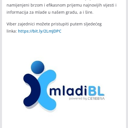
Početkom septembra 2020. godine i u cilju većeg i bržeg
informisanja mladih pokrenuli smo Viber zajednicu.
Koristili smo moderne kanale komunikacije jer su
namijenjeni brzom i efikasnom prijemu najnovijih vijesti i
informacija za mlade u našem gradu, a i šire.
Viber zajednici možete pristupiti putem sljedećeg
linka:
https://bit.ly/2LmJDPC