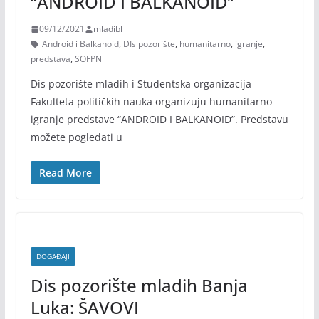
“ANDROID I BALKANOID”
09/12/2021
mladibl
Android i Balkanoid
,
DIs pozorište
,
humanitarno
,
igranje
,
predstava
,
SOFPN
Dis pozorište mladih i Studentska organizacija
Fakulteta političkih nauka organizuju humanitarno
igranje predstave “ANDROID I BALKANOID”. Predstavu
možete pogledati u
Read More
DOGAĐAJI
Dis pozorište mladih Banja
Luka: ŠAVOVI