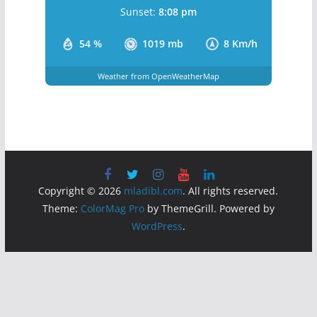
Wind Gust:
10 Km/h
Clouds:
13%
Visibility:
10 km
Sunrise:
5:44 am
Sunset:
8:08 pm
54 %
1019 mb
8 Km/h
Weather from OpenWeatherMap
Copyright © 2026
mladibl.com
. All rights reserved.
Theme:
ColorMag Pro
by ThemeGrill. Powered by
WordPress
.