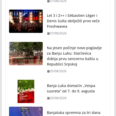
aerobik, ples i programi za
sugrađane treće životne dobi
07/08/2026
Let 3 i Z++ i Sébastien Léger i
Denis Sulta obilježili prvo veče
Freshwavea
07/08/2026
Na jesen počinje novo poglavlje
za Banju Luku: Starčevica
dobija prvu senzornu baštu u
Republici Srpskoj
05/08/2026
Banja Luka domaćin „Vespa
susreta“ od 7. do 9. avgusta
05/08/2026