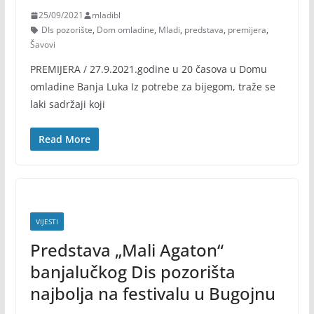
25/09/2021
mladibl
DIs pozorište
,
Dom omladine
,
Mladi
,
predstava
,
premijera
,
Šavovi
PREMIJERA / 27.9.2021.godine u 20 časova u Domu
omladine Banja Luka Iz potrebe za bijegom, traže se
laki sadržaji koji
Read More
VIJESTI
Predstava „Mali Agaton“
banjalučkog Dis pozorišta
najbolja na festivalu u Bugojnu