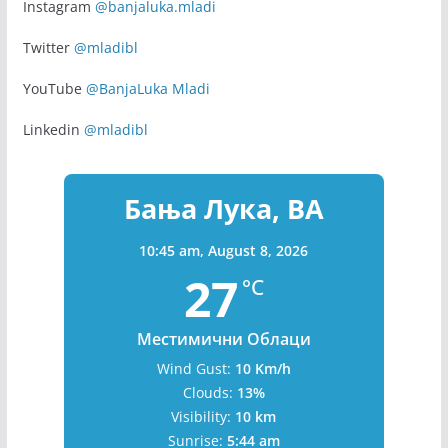
Pratite nas na društvenim mrežama
Facebook
@banjaluka.mladi
Instagram
@banjaluka.mladi
Twitter
@mladibl
YouTube
@BanjaLuka Mladi
Linkedin
@mladibl
Бања Лука, BA
10:45 am,
August 8, 2026
27
°C
Местимични Облаци