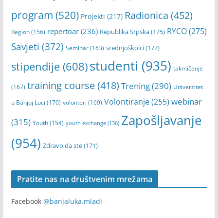
Mladi
(703)
konkurs
(369)
konferencija
(193)
online
(620)
Open Call
(275)
Obuka
(190)
podrška
(170)
Posao
(1041)
poziv
(298)
Praksa
(138)
program
(520)
Radionica
(452)
Projekti
(217)
RYCO
(275)
repertoar
(236)
Republika Srpska
(175)
Region
(156)
Savjeti
(372)
srednjoškolci
(177)
Seminar
(163)
studenti
(935)
stipendije
(608)
takmičenje
training course
(418)
Trening
(290)
(167)
Univerzitet
webinar
Volontiranje
(255)
u Banjoj Luci
(170)
volonteri
(169)
Zapošljavanje
(315)
Youth
(154)
youth exchange
(136)
(954)
Zdravo da ste
(171)