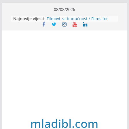
Skip
08/08/2026
Stomatologija Kovačević zapošljava
to
Najnovije vijesti:
Filmovi za budućnost / Films for
content
Future
Youth Exhange: From Silence to
Strength
Dijaspora Servis zapošljava
Slatkica zapošljava
mladibl.com