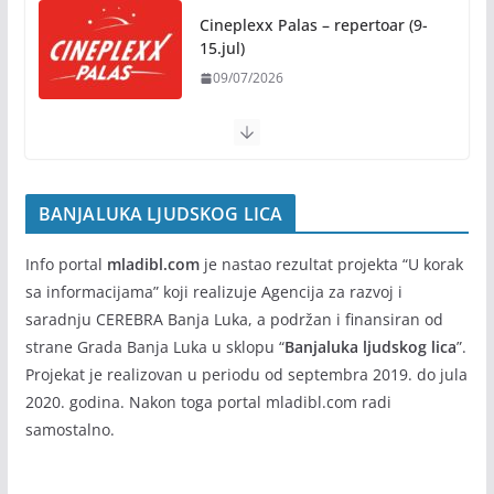
30/07/2026
Rukotvorine u srcu grada:
Tradicija i kreativnost u susret
Kočićevim danima
Cineplexx Palas – repertoar (9-
07/08/2026
15.jul)
09/07/2026
BANJALUKA LJUDSKOG LICA
Info portal
mladibl.com
je nastao rezultat projekta “U korak
sa informacijama” koji realizuje Agencija za razvoj i
saradnju CEREBRA Banja Luka, a podržan i finansiran od
strane Grada Banja Luka u sklopu “
Banjaluka ljudskog lica
”.
Projekat je realizovan u periodu od septembra 2019. do jula