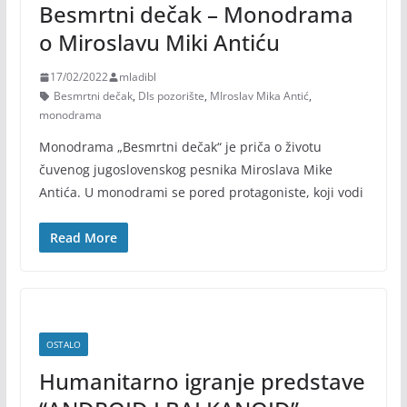
Besmrtni dečak – Monodrama
o Miroslavu Miki Antiću
17/02/2022
mladibl
Besmrtni dečak
,
DIs pozorište
,
MIroslav Mika Antić
,
monodrama
Monodrama „Besmrtni dečak“ je priča o životu
čuvenog jugoslovenskog pesnika Miroslava Mike
Antića. U monodrami se pored protagoniste, koji vodi
Read More
OSTALO
Humanitarno igranje predstave