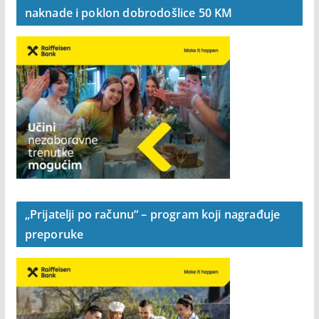
Postani Raiffeisen klijent uz CLUB Paket bez
naknade i poklon dobrodošlice 50 KM
„Prijatelji po računu“ – program koji nagrađuje
preporuke