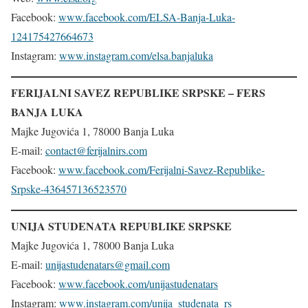
Facebook:
www.facebook.com/ELSA-Banja-Luka-
124175427664673
Instagram:
www.instagram.com/elsa.banjaluka
FERIJALNI SAVEZ REPUBLIKE SRPSKE – FERS
BANJA LUKA
Majke Jugovića 1, 78000 Banja Luka
E-mail:
contact@ferijalnirs.com
Facebook:
www.facebook.com/Ferijalni-Savez-Republike-
Srpske-436457136523570
UNIJA STUDENATA REPUBLIKE SRPSKE
Majke Jugovića 1, 78000 Banja Luka
E-mail:
unijastudenatars@gmail.com
Facebook:
www.facebook.com/unijastudenatars
Instagram:
www.instagram.com/unija_studenata_rs