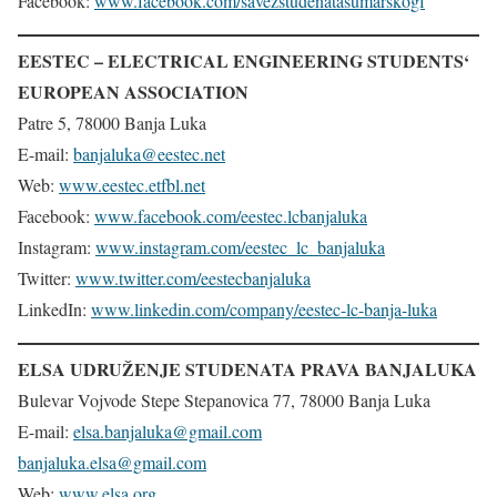
Facebook:
www.facebook.com/savezstudenatasumarskogf
EESTEC – ELECTRICAL ENGINEERING STUDENTS‘
EUROPEAN ASSOCIATION
Patre 5, 78000 Banja Luka
E-mail:
banjaluka@eestec.net
Web:
www.eestec.etfbl.net
Facebook:
www.facebook.com/eestec.lcbanjaluka
Instagram:
www.instagram.com/eestec_lc_banjaluka
Twitter:
www.twitter.com/eestecbanjaluka
LinkedIn:
www.linkedin.com/company/eestec-lc-banja-luka
ELSA UDRUŽENJE STUDENATA PRAVA BANJALUKA
Bulevar Vojvode Stepe Stepanovica 77, 78000 Banja Luka
E-mail:
elsa.banjaluka@gmail.com
banjaluka.elsa@gmail.com
Web:
www.elsa.org