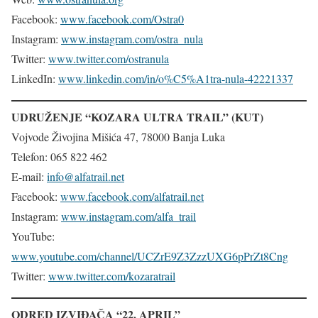
Facebook:
www.facebook.com/Ostra0
Instagram:
www.instagram.com/ostra_nula
Twitter:
www.twitter.com/ostranula
LinkedIn:
www.linkedin.com/in/o%C5%A1tra-nula-42221337
UDRUŽENJE “KOZARA ULTRA TRAIL” (KUT)
Vojvode Živojina Mišića 47, 78000 Banja Luka
Telefon: 065 822 462
E-mail:
info@alfatrail.net
Facebook:
www.facebook.com/alfatrail.net
Instagram:
www.instagram.com/alfa_trail
YouTube:
www.youtube.com/channel/UCZrE9Z3ZzzUXG6pPrZt8Cng
Twitter:
www.twitter.com/kozaratrail
ODRED IZVIĐAČA “22. APRIL”