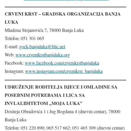
CRVENI KRST – GRADSKA ORGANIZACIJA BANJA
LUKA
Mladena Stojanovića 7, 78000 Banja Luka
Telefon: 051 301 065
E-mail:
gock-banjaluka@blic.net
Web:
www.crvenikrstbanjaluka.org
Facebook:
www.facebook.com/crvenikrstbanjaluka
Instagram:
www.instagram.com/crvenikrst_banjaluka
UDRUŽENJE RODITELJA DJECE I OMLADINE SA
POSEBNIM POTREBAMA I LICA SA
INVLALIDITETOM „MOJA LUKA”
Dositeja Obradovića 1 i Jug Bogdana 4 (dnevni centar), 78000
Banja Luka
Telefon: 051 220 890; 065 517 662; 051 465 309 (dnevni centar)