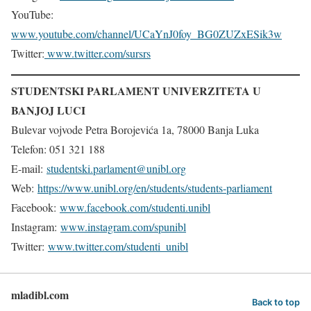
YouTube:
www.youtube.com/channel/UCaYnJ0foy_BG0ZUZxESik3w
Twitter:
www.twitter.com/sursrs
STUDENTSKI PARLAMENT UNIVERZITETA U
BANJOJ LUCI
Bulevar vojvode Petra Borojevića 1a, 78000 Banja Luka
Telefon: 051 321 188
E-mail:
studentski.parlament@unibl.org
Web:
https://www.unibl.org/en/students/students-parliament
Facebook:
www.facebook.com/studenti.unibl
Instagram:
www.instagram.com/spunibl
Twitter:
www.twitter.com/studenti_unibl
mladibl.com
Back to top