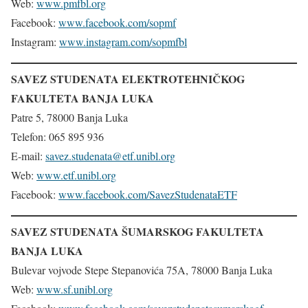
Web:
www.pmfbl.org
Facebook:
www.facebook.com/sopmf
Instagram:
www.instagram.com/sopmfbl
SAVEZ STUDENATA ELEKTROTEHNIČKOG
FAKULTETA BANJA LUKA
Patre 5, 78000 Banja Luka
Telefon: 065 895 936
E-mail:
savez.studenata@etf.unibl.org
Web:
www.etf.unibl.org
Facebook:
www.facebook.com/SavezStudenataETF
SAVEZ STUDENATA ŠUMARSKOG FAKULTETA
BANJA LUKA
Bulevar vojvode Stepe Stepanovića 75A, 78000 Banja Luka
Web:
www.sf.unibl.org