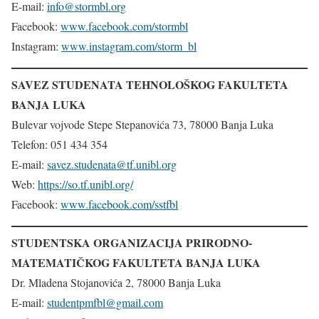
E-mail:
info@stormbl.org
Facebook:
www.facebook.com/stormbl
Instagram:
www.instagram.com/storm_bl
SAVEZ STUDENATA TEHNOLOŠKOG FAKULTETA
BANJA LUKA
Bulevar vojvode Stepe Stepanovića 73, 78000 Banja Luka
Telefon: 051 434 354
E-mail:
savez.studenata@tf.unibl.org
Web:
https://so.tf.unibl.org/
Facebook:
www.facebook.com/sstfbl
STUDENTSKA ORGANIZACIJA PRIRODNO-
MATEMATIČKOG FAKULTETA BANJA LUKA
Dr. Mladena Stojanovića 2, 78000 Banja Luka
E-mail:
studentpmfbl@gmail.com