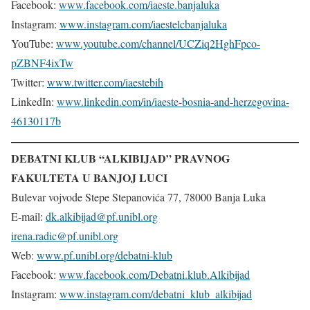
Facebook:
www.facebook.com/iaeste.banjaluka
Instagram:
www.instagram.com/iaestelcbanjaluka
YouTube:
www.youtube.com/channel/UCZiq2HghFpco-
pZBNF4ixTw
Twitter:
www.twitter.com/iaestebih
LinkedIn:
www.linkedin.com/in/iaeste-bosnia-and-herzegovina-
46130117b
DEBATNI KLUB “ALKIBIJAD” PRAVNOG
FAKULTETA U BANJOJ LUCI
Bulevar vojvode Stepe Stepanovića 77, 78000 Banja Luka
E-mail:
dk.alkibijad@pf.unibl.org
irena.radic@pf.unibl.org
Web:
www.pf.unibl.org/debatni-klub
Facebook:
www.facebook.com/Debatni.klub.Alkibijad
Instagram:
www.instagram.com/debatni_klub_alkibijad