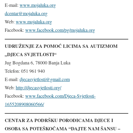
E-mail:
www.mojaluka.org
dcentar@mojaluka.org
Web:
www.mojaluka.org
Facebook:
www.facebook.com/pg/mojaluka.org
UDRUŽENJE ZA POMOĆ LICIMA SA AUTIZMOM
„DJECA SVJETLOSTI“
Jug Bogdana 6, 78000 Banja Luka
Telefon: 051 961 940
E-mail:
djecasvjetlosti@gmail.com
Web:
http://djecasvjetlosti.org/
Facebook:
www.facebook.com/Djeca-Svjetlosti-
1655208908060566/
CENTAR ZA PODRŠKU PORODICAMA DJECE I
OSOBA SA POTEŠKOĆAMA “DAJTE NAM ŠANSU –