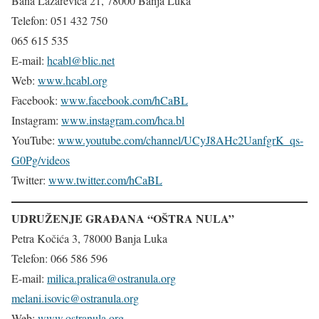
Bana Lazarevića 21, 78000 Banja Luka
Telefon: 051 432 750
065 615 535
E-mail:
hcabl@blic.net
Web:
www.hcabl.org
Facebook:
www.facebook.com/hCaBL
Instagram:
www.instagram.com/hca.bl
YouTube:
www.youtube.com/channel/UCyJ8AHc2UanfgrK_qs-
G0Pg/videos
Twitter:
www.twitter.com/hCaBL
UDRUŽENJE GRAĐANA “OŠTRA NULA”
Petra Kočića 3, 78000 Banja Luka
Telefon: 066 586 596
E-mail:
milica.pralica@ostranula.org
melani.isovic@ostranula.org
Web:
www.ostranula.org