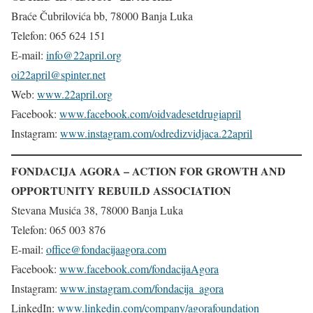
Braće Čubrilovića bb, 78000 Banja Luka
Telefon: 065 624 151
E-mail:
info@22april.org
oi22april@spinter.net
Web:
www.22april.org
Facebook:
www.facebook.com/oidvadesetdrugiapril
Instagram:
www.instagram.com/odredizvidjaca.22april
FONDACIJA AGORA – ACTION FOR GROWTH AND
OPPORTUNITY REBUILD ASSOCIATION
Stevana Musića 38, 78000 Banja Luka
Telefon: 065 003 876
E-mail:
office@fondacijaagora.com
Facebook:
www.facebook.com/fondacijaAgora
Instagram:
www.instagram.com/fondacija_agora
LinkedIn:
www.linkedin.com/company/agorafoundation