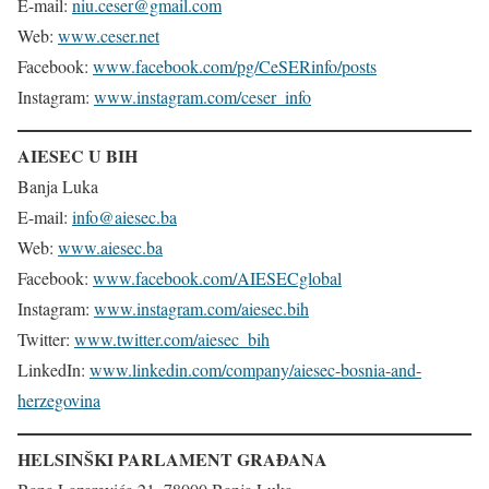
E-mail:
niu.ceser@gmail.com
Web:
www.ceser.net
Facebook:
www.facebook.com/pg/CeSERinfo/posts
Instagram:
www.instagram.com/ceser_info
AIESEC U BIH
Banja Luka
E-mail:
info@aiesec.ba
Web:
www.aiesec.ba
Facebook:
www.facebook.com/AIESECglobal
Instagram:
www.instagram.com/aiesec.bih
Twitter:
www.twitter.com/aiesec_bih
LinkedIn:
www.linkedin.com/company/aiesec-bosnia-and-
herzegovina
HELSINŠKI PARLAMENT GRAĐANA