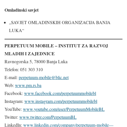
Omladinski savjet
„SAVJET OMLADINSKIH ORGANIZACIJA BANJA
LUKA“
PERPETUUM MOBILE – INSTITUT ZA RAZVOJ
MLADIH I ZAJEDNICE
Ravnogorska 5, 78000 Banja Luka
Telefon: 051 303 310
E-mail:
perpetuum-mobile@blic.net
Web:
www.pm.rs.ba
Facebook:
www.facebook.com/perpetuummobilebl
Instagram:
www.instagram.com/perpetuummobilebl
YouTube:
www.youtube.com/user/PerpetuumMobileBL
Twitter:
www.twitter.com/PerpetuumBL
LinkedIn:
www.linkedin.com/company/perpetuum-mobile—