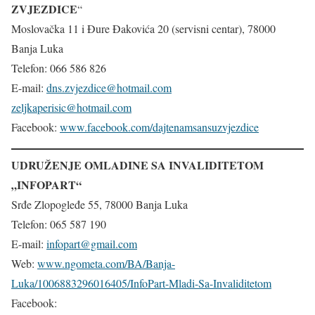
ZVJEZDICE
“
Moslovačka 11 i Đure Đakovića 20 (servisni centar), 78000
Banja Luka
Telefon: 066 586 826
E-mail:
dns.zvjezdice@hotmail.com
zeljkaperisic@hotmail.com
Facebook:
www.facebook.com/dajtenamsansuzvjezdice
UDRUŽENJE OMLADINE SA INVALIDITETOM
„INFOPART“
Srđe Zlopogleđe 55, 78000 Banja Luka
Telefon: 065 587 190
E-mail:
infopart@gmail.com
Web:
www.ngometa.com/BA/Banja-
Luka/1006883296016405/InfoPart-Mladi-Sa-Invaliditetom
Facebook: