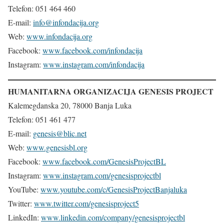
Telefon: 051 464 460
E-mail:
info@infondacija.org
Web:
www.infondacija.org
Facebook:
www.facebook.com/infondacija
Instagram:
www.instagram.com/infondacija
HUMANITARNA ORGANIZACIJA GENESIS PROJECT
Kalemegdanska 20, 78000 Banja Luka
Telefon: 051 461 477
E-mail:
genesis@blic.net
Web:
www.genesisbl.org
Facebook:
www.facebook.com/GenesisProjectBL
Instagram:
www.instagram.com/genesisprojectbl
YouTube:
www.youtube.com/c/GenesisProjectBanjaluka
Twitter:
www.twitter.com/genesisproject5
LinkedIn:
www.linkedin.com/company/genesisprojectbl