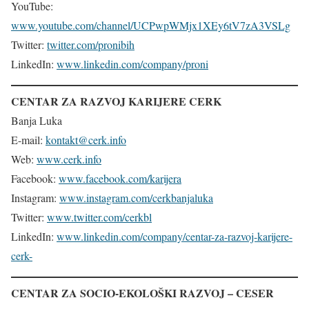
YouTube:
www.youtube.com/channel/UCPwpWMjx1XEy6tV7zA3VSLg
Twitter:
twitter.com/pronibih
LinkedIn:
www.linkedin.com/company/proni
CENTAR ZA RAZVOJ KARIJERE CERK
Banja Luka
E-mail:
kontakt@cerk.info
Web:
www.cerk.info
Facebook:
www.facebook.com/karijera
Instagram:
www.instagram.com/cerkbanjaluka
Twitter:
www.twitter.com/cerkbl
LinkedIn:
www.linkedin.com/company/centar-za-razvoj-karijere-
cerk-
CENTAR ZA SOCIO-EKOLOŠKI RAZVOJ
– CESER