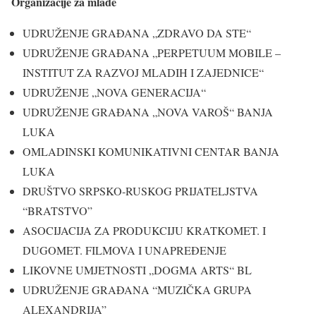
Organizacije za mlade
UDRUŽENJE GRAĐANA „ZDRAVO DA STE“
UDRUŽENJE GRAĐANA „PERPETUUM MOBILE –
INSTITUT ZA RAZVOJ MLADIH I ZAJEDNICE“
UDRUŽENJE „NOVA GENERACIJA“
UDRUŽENJE GRAĐANA „NOVA VAROŠ“ BANJA
LUKA
OMLADINSKI KOMUNIKATIVNI CENTAR BANJA
LUKA
DRUŠTVO SRPSKO-RUSKOG PRIJATELJSTVA
“BRATSTVO”
ASOCIJACIJA ZA PRODUKCIJU KRATKOMET. I
DUGOMET. FILMOVA I UNAPREĐENJE
LIKOVNE UMJETNOSTI „DOGMA ARTS“ BL
UDRUŽENJE GRAĐANA “MUZIČKA GRUPA
ALEXANDRIJA”