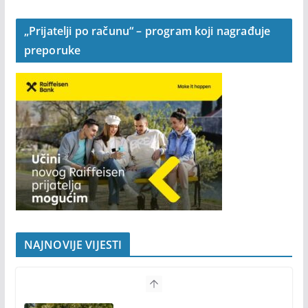
„Prijatelji po računu“ – program koji nagrađuje
preporuke