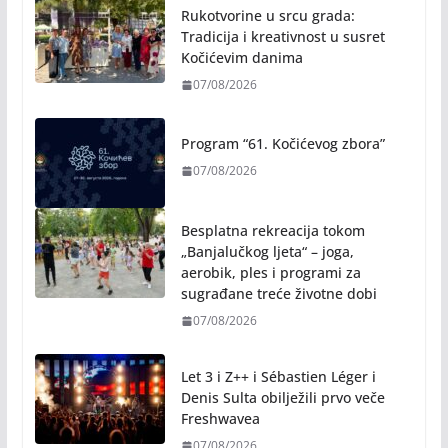
NAJNOVIJE VIJESTI
Rukotvorine u srcu grada:
Tradicija i kreativnost u susret
Kočićevim danima
07/08/2026
Program “61. Kočićevog zbora”
07/08/2026
Besplatna rekreacija tokom
„Banjalučkog ljeta“ – joga,
aerobik, ples i programi za
sugrađane treće životne dobi
07/08/2026
Let 3 i Z++ i Sébastien Léger i
Denis Sulta obilježili prvo veče
Freshwavea