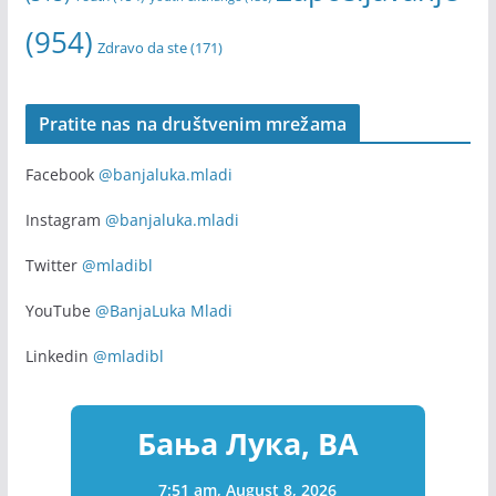
training course
(418)
Trening
(290)
(167)
Univerzitet
webinar
Volontiranje
(255)
u Banjoj Luci
(170)
volonteri
(169)
Zapošljavanje
(315)
Youth
(154)
youth exchange
(136)
(954)
Zdravo da ste
(171)
Pratite nas na društvenim mrežama
Facebook
@banjaluka.mladi
Instagram
@banjaluka.mladi
Twitter
@mladibl
YouTube
@BanjaLuka Mladi
Linkedin
@mladibl