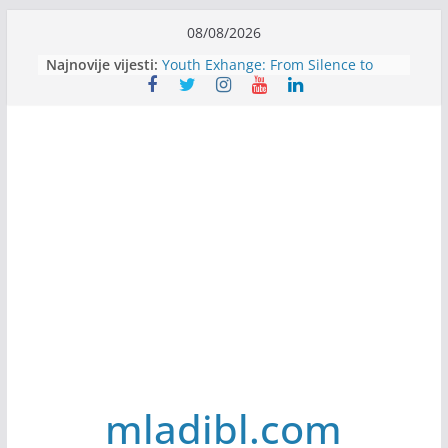
Skip
08/08/2026
Filmovi za budućnost / Films for
to
Najnovije vijesti:
Future
content
Youth Exhange: From Silence to
Strength
Dijaspora Servis zapošljava
Slatkica zapošljava
Stomatologija Kovačević zapošljava
mladibl.com