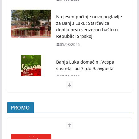
07/08/2026
Na jesen počinje novo poglavlje
za Banju Luku: Starčevica
dobija prvu senzornu baštu u
Republici Srpskoj
05/08/2026
Banja Luka domaćin „Vespa
susreta“ od 7. do 9. avgusta
05/08/2026
Banjaluka spremna za tri dana vrhunske muzike i
hiljade posjetilaca
05/08/2026
Humanost nadmašila sva očekivanja: Freshwave
akcija darivanja krvi odjeknula širom BiH
PROMO