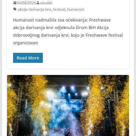
04/08/2026
mladibl
akcija darivanja krvi
,
festival
,
humanost
Humanost nadmašila sva očekivanja: Freshwave
akcija darivanja krvi odjeknula širom BiH Akcija
dobrovoljnog darivanja krvi, koju je Freshwave festival
organizovao
Read More