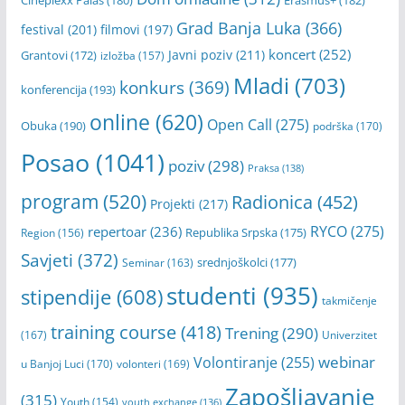
Banja Luka
(1404)
Banski dvor
(310)
Dom omladine
(312)
Cineplexx Palas
(180)
Erasmus+
(182)
Grad Banja Luka
(366)
festival
(201)
filmovi
(197)
koncert
(252)
Javni poziv
(211)
Grantovi
(172)
izložba
(157)
Mladi
(703)
konkurs
(369)
konferencija
(193)
online
(620)
Open Call
(275)
Obuka
(190)
podrška
(170)
Posao
(1041)
poziv
(298)
Praksa
(138)
program
(520)
Radionica
(452)
Projekti
(217)
RYCO
(275)
repertoar
(236)
Republika Srpska
(175)
Region
(156)
Savjeti
(372)
srednjoškolci
(177)
Seminar
(163)
studenti
(935)
stipendije
(608)
takmičenje