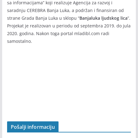
BANJALUKA LJUDSKOG LICA
Info portal
mladibl.com
je nastao rezultat projekta “U korak
sa informacijama” koji realizuje Agencija za razvoj i
saradnju CEREBRA Banja Luka, a podržan i finansiran od
strane Grada Banja Luka u sklopu “
Banjaluka ljudskog lica
”.
Projekat je realizovan u periodu od septembra 2019. do jula
2020. godina. Nakon toga portal mladibl.com radi
samostalno.