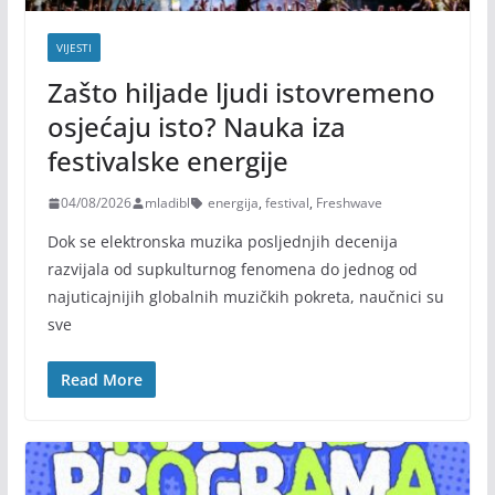
VIJESTI
Zašto hiljade ljudi istovremeno
osjećaju isto? Nauka iza
festivalske energije
04/08/2026
mladibl
energija
,
festival
,
Freshwave
Dok se elektronska muzika posljednjih decenija
razvijala od supkulturnog fenomena do jednog od
najuticajnijih globalnih muzičkih pokreta, naučnici su
sve
Read More