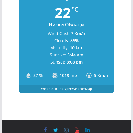
Бања Лука, BA
7:51 am,
August 8, 2026
22
°C
Ниски Облаци
Wind Gust:
7 Km/h
Clouds:
85%
Visibility:
10 km
Sunrise:
5:44 am
Sunset:
8:08 pm
87 %
1019 mb
5 Km/h
Weather from OpenWeatherMap