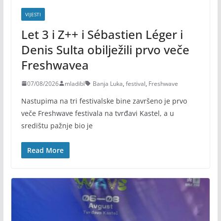
VIJESTI
Let 3 i Z++ i Sébastien Léger i
Denis Sulta obilježili prvo veče
Freshwavea
07/08/2026
mladibl
Banja Luka
,
festival
,
Freshwave
Nastupima na tri festivalske bine završeno je prvo
veče Freshwave festivala na tvrđavi Kastel, a u
središtu pažnje bio je
Read More