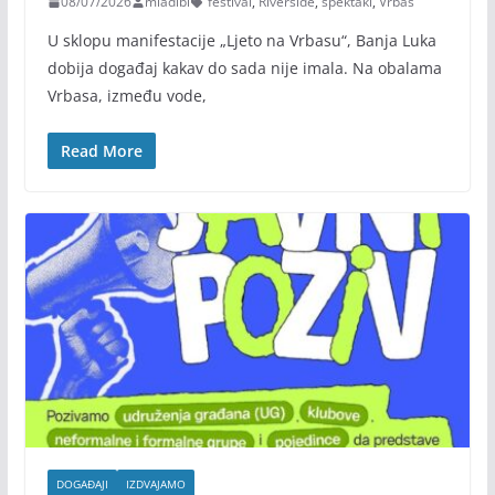
08/07/2026
mladibl
festival
,
Riverside
,
spektakl
,
Vrbas
U sklopu manifestacije „Ljeto na Vrbasu“, Banja Luka
dobija događaj kakav do sada nije imala. Na obalama
Vrbasa, između vode,
Read More
DOGAĐAJI
IZDVAJAMO