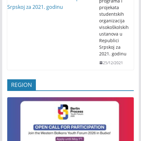
programa i
projekata
studentskih
organizacija
visokoškolskih
ustanova u
Republici
Srpskoj za
2021. godinu
25/12/2021
REGION