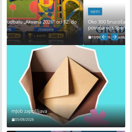
VIJESTI
o
Oko 300 brucoša dobija po 200 KM, rekordno
povećanje stipendija za srednjoškolce i studente
10/08/2026
mladibl
mJob zapošljava
05/08/2026