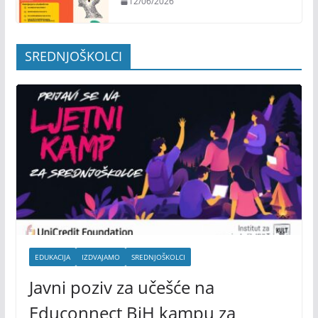
12/06/2026
SREDNJOŠKOLCI
EDUKACIJA
IZDVAJAMO
SREDNJOŠKOLCI
Javni poziv za učešće na
Educonnect BiH kampu za