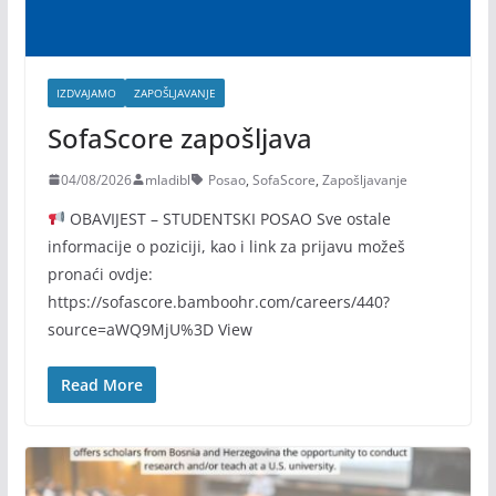
IZDVAJAMO
ZAPOŠLJAVANJE
SofaScore zapošljava
04/08/2026
mladibl
Posao
,
SofaScore
,
Zapošljavanje
OBAVIJEST – STUDENTSKI POSAO Sve ostale
informacije o poziciji, kao i link za prijavu možeš
pronaći ovdje:
https://sofascore.bamboohr.com/careers/440?
source=aWQ9MjU%3D View
Read More