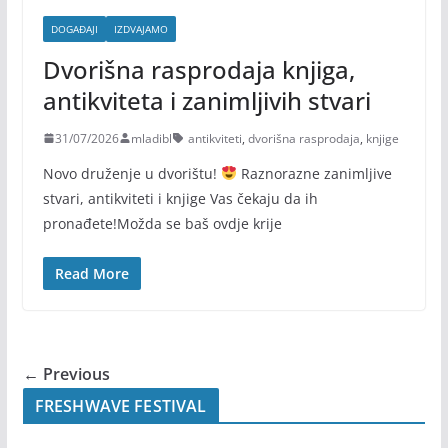
DOGAĐAJI
IZDVAJAMO
Dvorišna rasprodaja knjiga,
antikviteta i zanimljivih stvari
31/07/2026
mladibl
antikviteti
,
dvorišna rasprodaja
,
knjige
Novo druženje u dvorištu!
Raznorazne zanimljive
stvari, antikviteti i knjige Vas čekaju da ih
pronađete!Možda se baš ovdje krije
Read More
← Previous
FRESHWAVE FESTIVAL