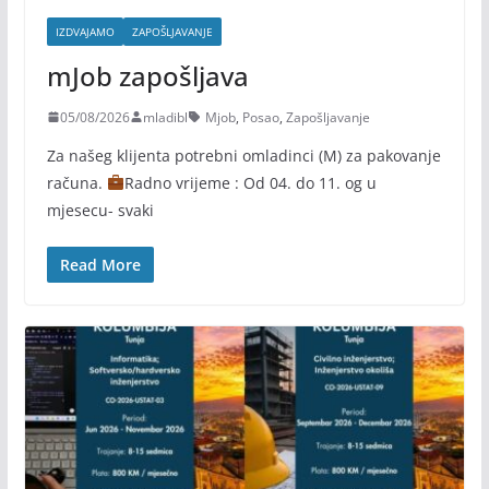
IZDVAJAMO
ZAPOŠLJAVANJE
mJob zapošljava
05/08/2026
mladibl
Mjob
,
Posao
,
Zapošljavanje
Za našeg klijenta potrebni omladinci (M) za pakovanje
računa.
Radno vrijeme : Od 04. do 11. og u
mjesecu- svaki
Read More