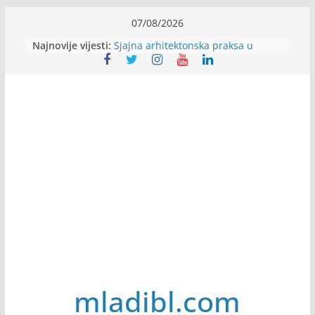
Skip
07/08/2026
to
Alter Ego zapošljava
Najnovije vijesti:
Sjajna arhitektonska praksa u
content
Švajcarskoj
mJob zapošljava
Veranda zapošljava
Body Factory zapošljava
mladibl.com