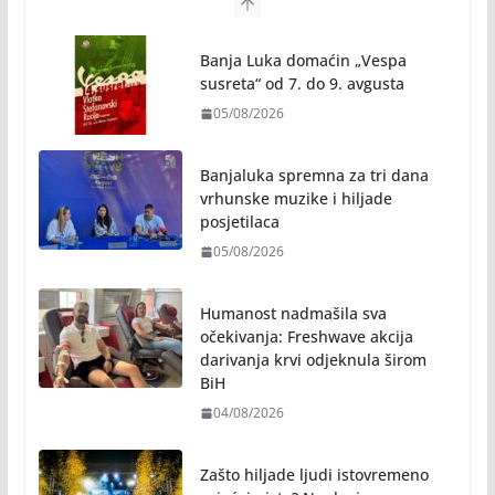
NAJNOVIJE VIJESTI
Banjaluka spremna za tri dana
vrhunske muzike i hiljade
posjetilaca
05/08/2026
Humanost nadmašila sva
očekivanja: Freshwave akcija
darivanja krvi odjeknula širom
BiH
04/08/2026
Zašto hiljade ljudi istovremeno
osjećaju isto? Nauka iza