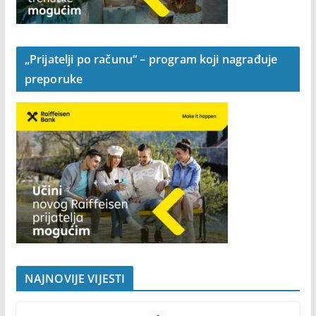
„Prijatelji po računu“ – program koji nagrađuje
preporuke