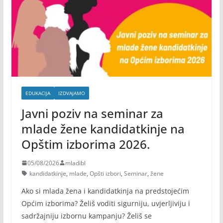
EDUKACIJA
IZDVAJAMO
Javni poziv na seminar za
mlade žene kandidatkinje na
Opštim izborima 2026.
05/08/2026
mladibl
kandidatkinje
,
mlade
,
Opšti izbori
,
Seminar
,
žene
Ako si mlada žena i kandidatkinja na predstojećim
Općim izborima? Želiš voditi sigurniju, uvjerljiviju i
sadržajniju izbornu kampanju? Želiš se