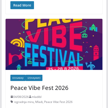
Read More
DOGAĐAJI
IZDVAJAMO
Peace Vibe Fest 2026
04/08/2026
mladibl
izgradnja mira
,
Mladi
,
Peace Vibe Fest 2026