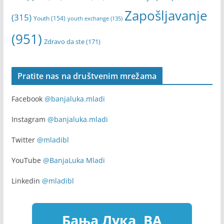
studenti
(933)
stipendije
(608)
takmičenje
training course
(418)
Trening
(290)
(167)
Univerzitet
webinar
Volontiranje
(255)
u Banjoj Luci
(170)
volonteri
(169)
Zapošljavanje
(315)
Youth
(154)
youth exchange
(135)
(951)
Zdravo da ste
(171)
Pratite nas na društvenim mrežama
Facebook
@banjaluka.mladi
Instagram
@banjaluka.mladi
Twitter
@mladibl
YouTube
@BanjaLuka Mladi