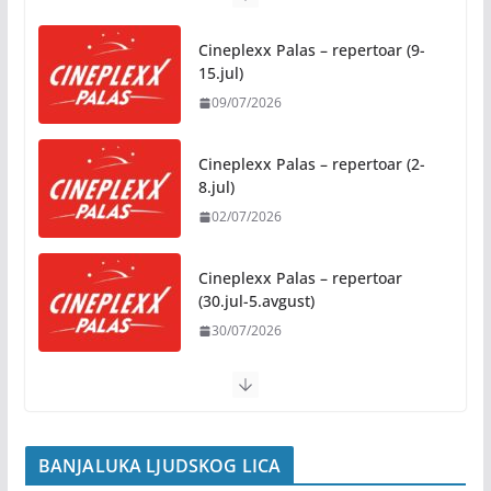
Preporuke građanima povodom toplotnog talasa
PROMO
31/07/2026
Novo mjesto u našem gradu: Otvoren amfiteatar
kod Pravnog fakulteta
Cineplexx Palas – repertoar (2-
31/07/2026
8.jul)
02/07/2026
Na jesen počinje novo poglavlje
za Banju Luku: Starčevica
Cineplexx Palas – repertoar
dobija prvu senzornu baštu u
(30.jul-5.avgust)
Republici Srpskoj
30/07/2026
05/08/2026
Cineplexx Palas – repertoar (9-
Banja Luka domaćin „Vespa
15.jul)
susreta“ od 7. do 9. avgusta
09/07/2026
05/08/2026