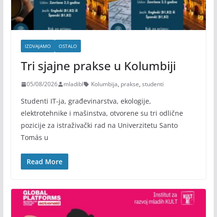
IZDVAJAMO
OSTALO
Tri sjajne prakse u Kolumbiji
05/08/2026
mladibl
Kolumbija
,
prakse
,
studenti
Studenti IT-ja, građevinarstva, ekologije,
elektrotehnike i mašinstva, otvorene su tri odlične
pozicije za istraživački rad na Univerzitetu Santo
Tomás u
Read More