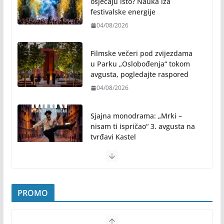
festivalske energije
04/08/2026
Filmske večeri pod zvijezdama
u Parku „Oslobođenja“ tokom
avgusta, pogledajte raspored
04/08/2026
Sjajna monodrama: „Mrki –
nisam ti ispričao“ 3. avgusta na
tvrđavi Kastel
31/07/2026
Pridružite nam se na najljepšem porodičnom
druženju ovog ljeta: Subota, 1. avgust, od 19.00
časova, u Parku „Mladen Stojanović“
31/07/2026