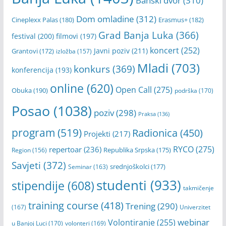
Ključne riječi
Banja Luka
(1403)
Banski dvor
(310)
Dom omladine
(312)
Cineplexx Palas
(180)
Erasmus+
(182)
Grad Banja Luka
(366)
festival
(200)
filmovi
(197)
koncert
(252)
Javni poziv
(211)
Grantovi
(172)
izložba
(157)
Mladi
(703)
konkurs
(369)
konferencija
(193)
online
(620)
Open Call
(275)
Obuka
(190)
podrška
(170)
Posao
(1038)
poziv
(298)
Praksa
(136)
program
(519)
Radionica
(450)
Projekti
(217)
RYCO
(275)
repertoar
(236)
Republika Srpska
(175)
Region
(156)
Savjeti
(372)
srednjoškolci
(177)
Seminar
(163)