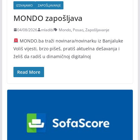
IZDVAJAMO
ZAPOŠLJAVANJE
MONDO zapošljava
04/08/2026
mladibl
Mondo
,
Posao
,
Zapošljavanje
MONDO.ba traži novinara/novinarku iz Banjaluke
Voliš vijesti, brzo pišeš, pratiš aktuelna dešavanja i
želiš da radiš u dinamičnoj digitalnoj
Read More