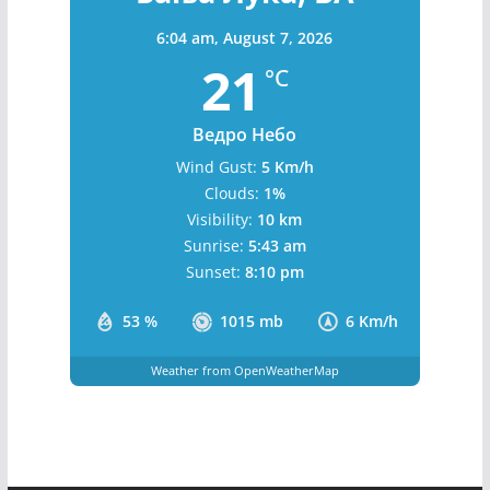
Linkedin
@mladibl
Бања Лука, BA
6:04 am,
August 7, 2026
21
°C
Ведро Небо
Wind Gust:
5 Km/h
Clouds:
1%
Visibility:
10 km
Sunrise:
5:43 am
Sunset:
8:10 pm
53 %
1015 mb
6 Km/h
Weather from OpenWeatherMap