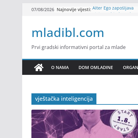
Skip
Najnovije vijesti:
Alter Ego zapošljava
07/08/2026
to
Sjajna arhitektonska 
Švajcarskoj
content
mladibl.com
mJob zapošljava
Veranda zapošljava
Body Factory zapošlja
Prvi gradski informativni portal za mlade
O NAMA
DOM OMLADINE
ORGANI
vještačka inteligencija