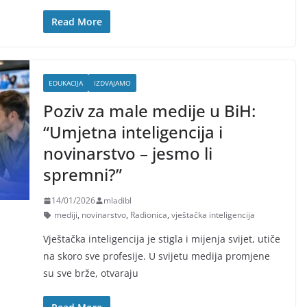
Read More
EDUKACIJA
IZDVAJAMO
Poziv za male medije u BiH:
“Umjetna inteligencija i
novinarstvo – jesmo li
spremni?”
14/01/2026
mladibl
mediji
,
novinarstvo
,
Radionica
,
vještačka inteligencija
Vještačka inteligencija je stigla i mijenja svijet, utiče
na skoro sve profesije. U svijetu medija promjene
su sve brže, otvaraju