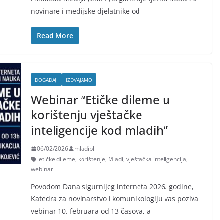
novinare i medijske djelatnike od
Read More
DOGAĐAJI
IZDVAJAMO
Webinar “Etičke dileme u
korištenju vještačke
inteligencije kod mladih”
06/02/2026
mladibl
etičke dileme
,
korištenje
,
Mladi
,
vještačka inteligencija
,
webinar
Povodom Dana sigurnijeg interneta 2026. godine,
Katedra za novinarstvo i komunikologiju vas poziva
vebinar 10. februara od 13 časova, a