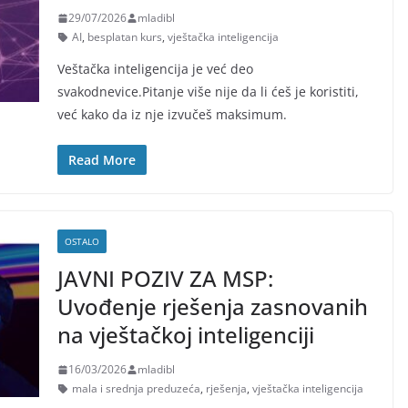
29/07/2026
mladibl
AI
,
besplatan kurs
,
vještačka inteligencija
Veštačka inteligencija je već deo
svakodnevice.Pitanje više nije da li ćeš je koristiti,
već kako da iz nje izvučeš maksimum.
Read More
OSTALO
JAVNI POZIV ZA MSP:
Uvođenje rješenja zasnovanih
na vještačkoj inteligenciji
16/03/2026
mladibl
mala i srednja preduzeća
,
rješenja
,
vještačka inteligencija