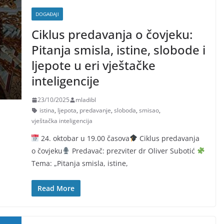
DOGAĐAJI
Ciklus predavanja o čovjeku:
Pitanja smisla, istine, slobode i
ljepote u eri vještačke
inteligencije
23/10/2025
mladibl
istina
,
ljepota
,
predavanje
,
sloboda
,
smisao
,
vještačka inteligencija
24. oktobar u 19.00 časova
Ciklus predavanja
o čovjeku
Predavač: prezviter dr Oliver Subotić
Tema: „Pitanja smisla, istine,
Read More