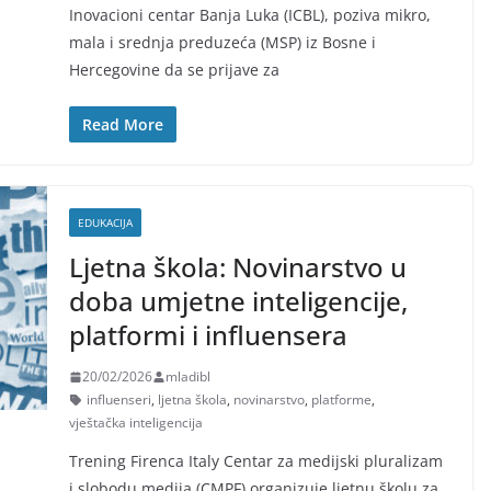
Inovacioni centar Banja Luka (ICBL), poziva mikro,
mala i srednja preduzeća (MSP) iz Bosne i
Hercegovine da se prijave za
Read More
EDUKACIJA
Ljetna škola: Novinarstvo u
doba umjetne inteligencije,
platformi i influensera
20/02/2026
mladibl
influenseri
,
ljetna škola
,
novinarstvo
,
platforme
,
vještačka inteligencija
Trening Firenca Italy Centar za medijski pluralizam
i slobodu medija (CMPF) organizuje ljetnu školu za