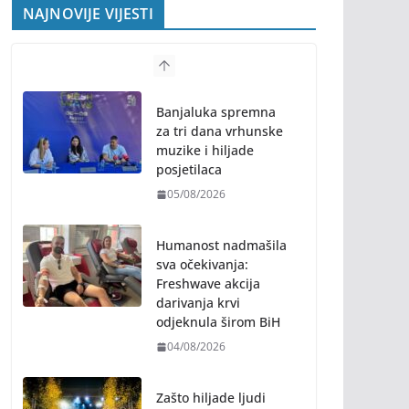
NAJNOVIJE VIJESTI
Banjaluka spremna
za tri dana vrhunske
muzike i hiljade
posjetilaca
05/08/2026
Humanost nadmašila
sva očekivanja:
Freshwave akcija
darivanja krvi
odjeknula širom BiH
04/08/2026
Zašto hiljade ljudi