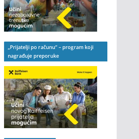
„Prijatelji po računu“ – program koji
nagrađuje preporuke