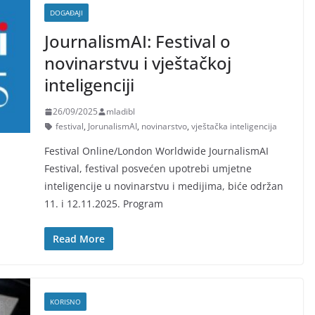
DOGAĐAJI
JournalismAI: Festival o
novinarstvu i vještačkoj
inteligenciji
26/09/2025
mladibl
festival
,
JorunalismAI
,
novinarstvo
,
vještačka inteligencija
Festival Online/London Worldwide JournalismAI
Festival, festival posvećen upotrebi umjetne
inteligencije u novinarstvu i medijima, biće održan
11. i 12.11.2025. Program
Read More
KORISNO