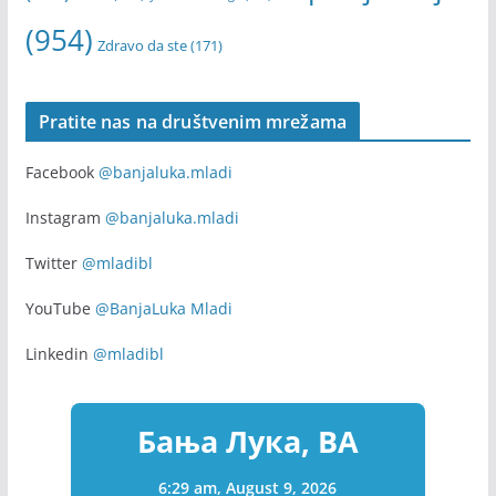
training course
(418)
Trening
(290)
(167)
Univerzitet
webinar
Volontiranje
(255)
u Banjoj Luci
(170)
volonteri
(169)
Zapošljavanje
(315)
Youth
(154)
youth exchange
(136)
(954)
Zdravo da ste
(171)
Pratite nas na društvenim mrežama
Facebook
@banjaluka.mladi
Instagram
@banjaluka.mladi
Twitter
@mladibl
YouTube
@BanjaLuka Mladi
Linkedin
@mladibl