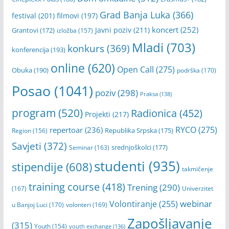
Banja Luka
(1404)
Banski dvor
(310)
Dom omladine
(312)
Cineplexx Palas
(180)
Erasmus+
(182)
Grad Banja Luka
(366)
festival
(201)
filmovi
(197)
koncert
(252)
Javni poziv
(211)
Grantovi
(172)
izložba
(157)
Mladi
(703)
konkurs
(369)
konferencija
(193)
online
(620)
Open Call
(275)
Obuka
(190)
podrška
(170)
Posao
(1041)
poziv
(298)
Praksa
(138)
program
(520)
Radionica
(452)
Projekti
(217)
RYCO
(275)
repertoar
(236)
Republika Srpska
(175)
Region
(156)
Savjeti
(372)
srednjoškolci
(177)
Seminar
(163)
studenti
(935)
stipendije
(608)
takmičenje