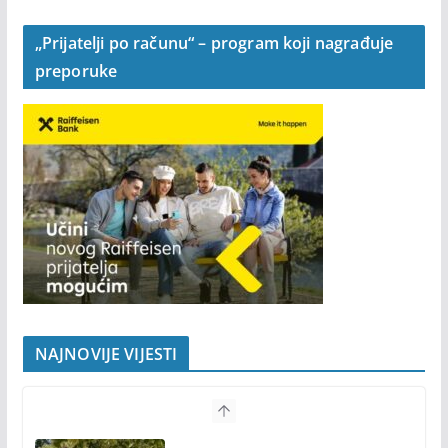
„Prijatelji po računu“ – program koji nagrađuje
preporuke