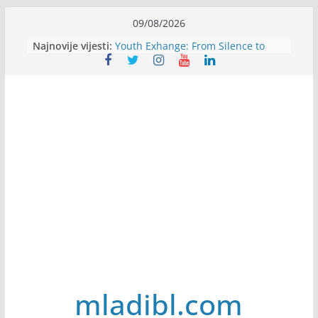
Skip
09/08/2026
to
Filmovi za budućnost / Films for
Najnovije vijesti:
content
Future
Youth Exhange: From Silence to
Strength
Dijaspora Servis zapošljava
Slatkica zapošljava
Stomatologija Kovačević zapošljava
mladibl.com