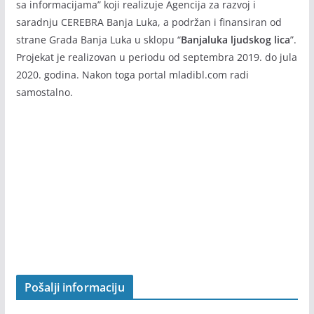
BANJALUKA LJUDSKOG LICA
Info portal
mladibl.com
je nastao rezultat projekta “U korak
sa informacijama” koji realizuje Agencija za razvoj i
saradnju CEREBRA Banja Luka, a podržan i finansiran od
strane Grada Banja Luka u sklopu “
Banjaluka ljudskog lica
”.
Projekat je realizovan u periodu od septembra 2019. do jula
2020. godina. Nakon toga portal mladibl.com radi
samostalno.