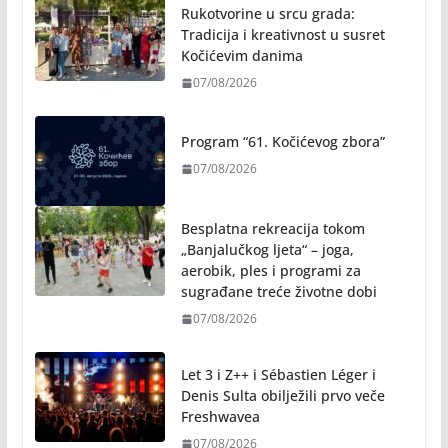
NAJNOVIJE VIJESTI
Program “61. Kočićevog zbora”
07/08/2026
Besplatna rekreacija tokom
„Banjalučkog ljeta“ – joga,
aerobik, ples i programi za
sugrađane treće životne dobi
07/08/2026
Let 3 i Z++ i Sébastien Léger i
Denis Sulta obilježili prvo veče
Freshwavea
07/08/2026