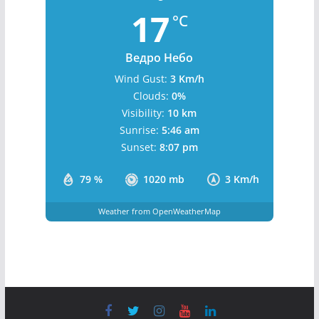
Бања Лука, BA
6:29 am,
August 9, 2026
17
°C
Ведро Небо
Wind Gust:
3 Km/h
Clouds:
0%
Visibility:
10 km
Sunrise:
5:46 am
Sunset:
8:07 pm
79 %
1020 mb
3 Km/h
Weather from OpenWeatherMap