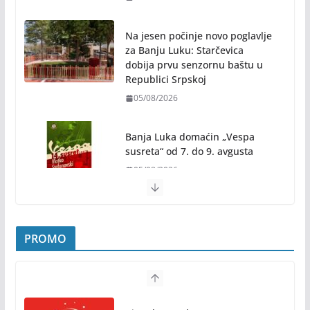
Na jesen počinje novo poglavlje
za Banju Luku: Starčevica
dobija prvu senzornu baštu u
Republici Srpskoj
05/08/2026
Banja Luka domaćin „Vespa
susreta“ od 7. do 9. avgusta
05/08/2026
Banjaluka spremna za tri dana vrhunske muzike i
hiljade posjetilaca
05/08/2026
Humanost nadmašila sva očekivanja: Freshwave
akcija darivanja krvi odjeknula širom BiH
04/08/2026
PROMO