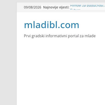
Skip
Najnovije vijesti:
Filmovi za budućnost /
09/08/2026
to
Future
Youth Exhange: From S
content
mladibl.com
Strength
Dijaspora Servis zapo
Slatkica zapošljava
Stomatologija Kovačev
Prvi gradski informativni portal za mlade