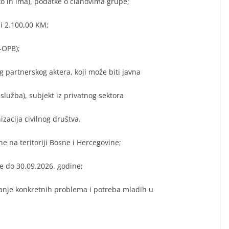
ako ih ima), podatke o članovima grupe;
i 2.100,00 KM;
-OPB);
og partnerskog aktera, koji može biti javna
 služba), subjekt iz privatnog sektora
izacija civilnog društva.
e na teritoriji Bosne i Hercegovine;
je do 30.09.2026. godine;
avanje konkretnih problema i potreba mladih u