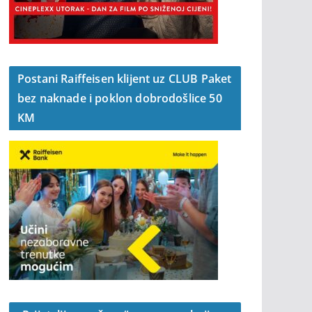
Postani Raiffeisen klijent uz CLUB Paket
bez naknade i poklon dobrodošlice 50
KM