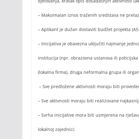
djelovanja, kratak opis dosadašnjih aktivnosti (
– Maksimalan iznos traženih sredstava ne prelaz
– Aplikant je dužan dostaviti budžet projekta (AS
– Inicijativa je obavezna uključiti najmanje jedn
institucija (npr. obrazovna ustanova ili policijska
(lokalna firma), druga neformalna grupa ili organ
– Sve predložene aktivnosti moraju biti proveden
– Sve aktivnosti moraju biti realizovane najkasni
– Svrha inicijative mora biti usmjerena na rješ
lokalnoj zajednici;