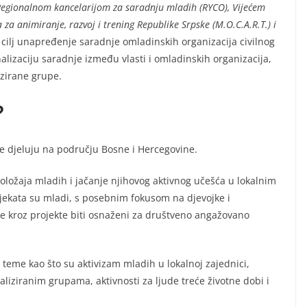
egionalnom kancelarijom za saradnju mladih (RYCO), Vijećem
a animiranje, razvoj i trening Republike Srpske (M.O.C.A.R.T.) i
 cilj unapređenje saradnje omladinskih organizacija civilnog
alizaciju saradnje između vlasti i omladinskih organizacija,
zirane grupe.
?
je djeluju na području Bosne i Hercegovine.
oložaja mladih i jačanje njihovog aktivnog učešća u lokalnim
ojekata su mladi, s posebnim fokusom na djevojke i
 će kroz projekte biti osnaženi za društveno angažovano
teme kao što su aktivizam mladih u lokalnoj zajednici,
aliziranim grupama, aktivnosti za ljude treće životne dobi i