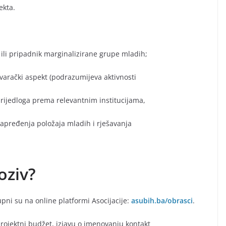
ekta.
ili pripadnik marginalizirane grupe mladih;
ovarački aspekt (podrazumijeva aktivnosti
 prijedloga prema relevantnim institucijama,
 unapređenja položaja mladih i rješavanja
oziv?
upni su na online platformi Asocijacije:
asubih.ba/obrasci
.
 projektni budžet, izjavu o imenovanju kontakt