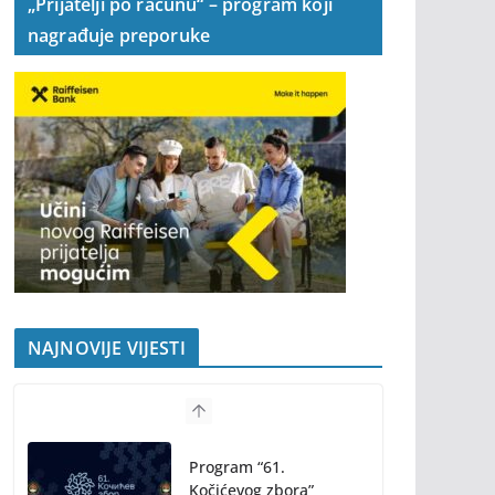
„Prijatelji po računu“ – program koji
nagrađuje preporuke
NAJNOVIJE VIJESTI
Program “61.
Kočićevog zbora”