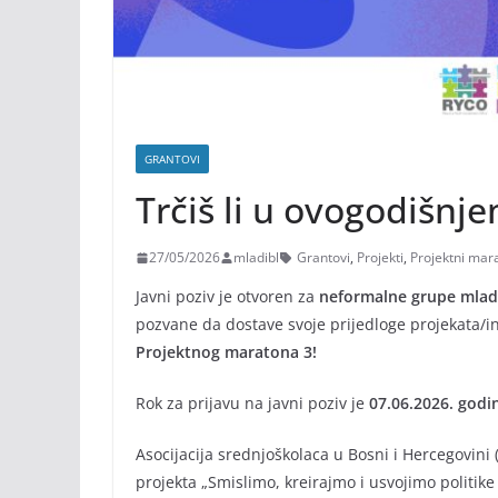
GRANTOVI
Trčiš li u ovogodišn
27/05/2026
mladibl
Grantovi
,
Projekti
,
Projektni mar
Javni poziv je otvoren za
neformalne grupe mlad
pozvane da dostave svoje prijedloge projekata/in
Projektnog maratona 3!
Rok za prijavu na javni poziv je
07.06.2026. godi
Asocijacija srednjoškolaca u Bosni i Hercegovini 
projekta „Smislimo, kreirajmo i usvojimo politik