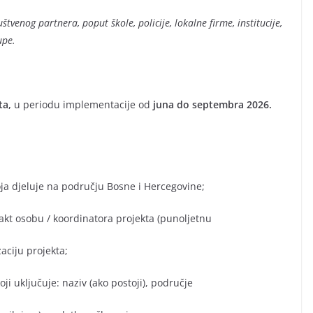
tvenog partnera, poput škole, policije, lokalne firme, institucije,
upe.
ta,
u periodu implementacije od
juna do septembra 2026.
ja djeluje na području Bosne i Hercegovine;
t osobu / koordinatora projekta (punoljetnu
aciju projekta;
i uključuje: naziv (ako postoji), područje