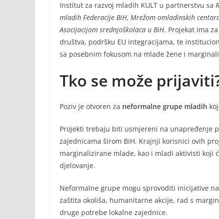
Institut za razvoj mladih KULT u partnerstvu sa
R
mladih Federacije BiH, Mrežom omladinskih centara z
Asocijacijom srednjoškolaca u BiH.
Projekat ima za
društva, podršku EU integracijama, te institucion
sa posebnim fokusom na mlade žene i marginali
Tko se može prijaviti
Poziv je otvoren za
neformalne grupe mladih
ko
Projekti trebaju biti usmjereni na unapređenje p
zajednicama širom BiH. Krajnji korisnici ovih pr
marginalizirane mlade, kao i mladi aktivisti koji
djelovanje.
Neformalne grupe mogu sprovoditi inicijative na 
zaštita okoliša, humanitarne akcije, rad s margin
druge potrebe lokalne zajednice.