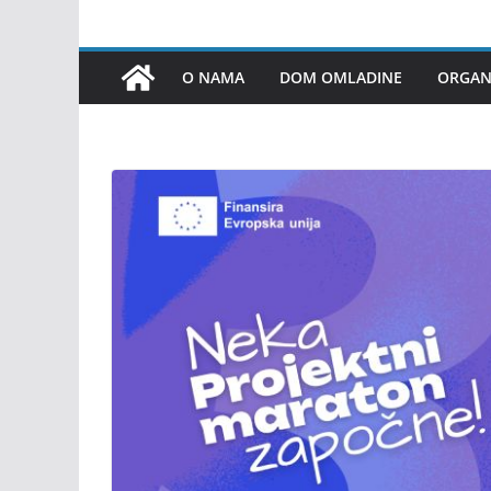
O NAMA
DOM OMLADINE
ORGANI