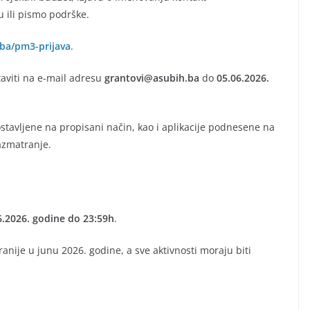
u ili pismo podrške.
ba/pm3-prijava
.
aviti na e-mail adresu
grantovi@asubih.ba
do
05.06.2026.
stavljene na propisani način, kao i aplikacije podnesene na
azmatranje.
6.2026. godine do 23:59h
.
anije u junu 2026. godine, a sve aktivnosti moraju biti