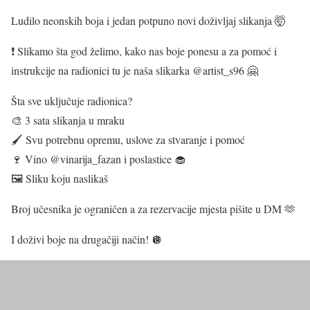
Ludilo neonskih boja i jedan potpuno novi doživljaj slikanja 🤯
❗ Slikamo šta god želimo, kako nas boje ponesu a za pomoć i
instrukcije na radionici tu je naša slikarka @artist_s96 🤗
Šta sve uključuje radionica?
🎨 3 sata slikanja u mraku
🖌️ Svu potrebnu opremu, uslove za stvaranje i pomoć
🍷 Vino @vinarija_fazan i poslastice 🧁
🖼️ Sliku koju naslikaš
Broj učesnika je ograničen a za rezervacije mjesta pišite u DM 🫶
I doživi boje na drugačiji način! 🪩