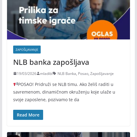
ZAPOŠLJAVANJE
NLB banka zapošljava
19/03/2026
mladibl
NLB Banka
,
Posao
,
Zapošljavanje
POSAO! Pridruži se NLB timu. Ako želiš raditi u
savremenom, dinamičnom okruženju koje ulaže u
svoje zaposlene, pozivamo te da
Read More