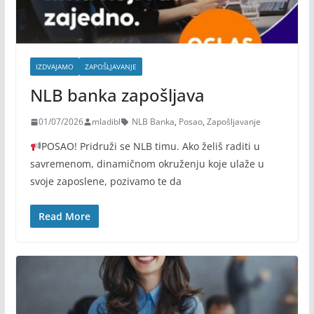
IZDVAJAMO
ZAPOŠLJAVANJE
NLB banka zapošljava
01/07/2026
mladibl
NLB Banka
,
Posao
,
Zapošljavanje
POSAO! Pridruži se NLB timu. Ako želiš raditi u
savremenom, dinamičnom okruženju koje ulaže u
svoje zaposlene, pozivamo te da
Read More