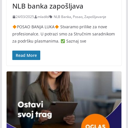
NLB banka zapošljava
24/03/2025
mladibl
NLB Banka
,
Posao
,
Zapošljavanje
POSAO BANJA LUKA
Stvaramo prilike za nove
profesionalce. U potrazi smo za Stručnim saradnikom
za podršku plasmanima.
Saznaj sve
Read More