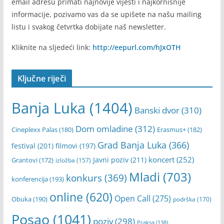
email adresu primati najnovije vijesti i najkornisnije
informacije, pozivamo vas da se upišete na našu mailing
listu i svakog četvrtka dobijate naš newsletter.
Kliknite na sljedeći link:
http://eepurl.com/hJxOTH
Ključne riječi
Banja Luka
(1404)
Banski dvor
(310)
Dom omladine
(312)
Cineplexx Palas
(180)
Erasmus+
(182)
Grad Banja Luka
(366)
festival
(201)
filmovi
(197)
koncert
(252)
Javni poziv
(211)
Grantovi
(172)
izložba
(157)
Mladi
(703)
konkurs
(369)
konferencija
(193)
online
(620)
Open Call
(275)
Obuka
(190)
podrška
(170)
Posao
(1041)
poziv
(298)
Praksa
(138)