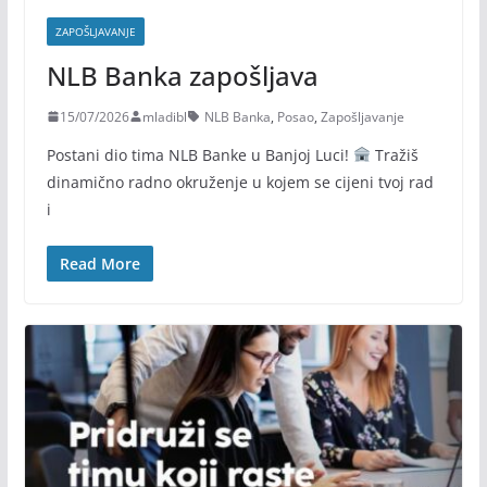
ZAPOŠLJAVANJE
NLB Banka zapošljava
15/07/2026
mladibl
NLB Banka
,
Posao
,
Zapošljavanje
Postani dio tima NLB Banke u Banjoj Luci!
Tražiš
dinamično radno okruženje u kojem se cijeni tvoj rad
i
Read More