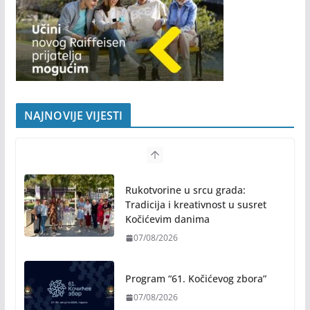
NAJNOVIJE VIJESTI
Program “61. Kočićevog zbora”
07/08/2026
Besplatna rekreacija tokom
„Banjalučkog ljeta“ – joga,
aerobik, ples i programi za
sugrađane treće životne dobi