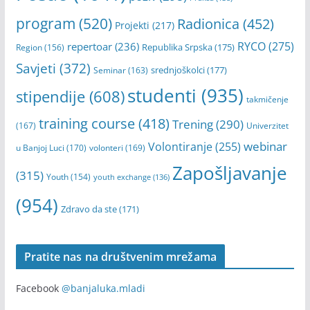
program
(520)
Radionica
(452)
Projekti
(217)
RYCO
(275)
repertoar
(236)
Republika Srpska
(175)
Region
(156)
Savjeti
(372)
srednjoškolci
(177)
Seminar
(163)
studenti
(935)
stipendije
(608)
takmičenje
training course
(418)
Trening
(290)
(167)
Univerzitet
webinar
Volontiranje
(255)
u Banjoj Luci
(170)
volonteri
(169)
Zapošljavanje
(315)
Youth
(154)
youth exchange
(136)
(954)
Zdravo da ste
(171)
Pratite nas na društvenim mrežama
Facebook
@banjaluka.mladi