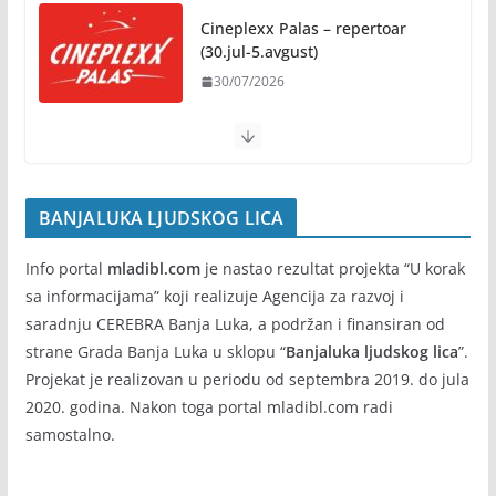
Kočićevim danima
Cineplexx Palas – repertoar (9-
15.jul)
07/08/2026
09/07/2026
BANJALUKA LJUDSKOG LICA
Info portal
mladibl.com
je nastao rezultat projekta “U korak
sa informacijama” koji realizuje Agencija za razvoj i
saradnju CEREBRA Banja Luka, a podržan i finansiran od
strane Grada Banja Luka u sklopu “
Banjaluka ljudskog lica
”.
Projekat je realizovan u periodu od septembra 2019. do jula
2020. godina. Nakon toga portal mladibl.com radi
samostalno.