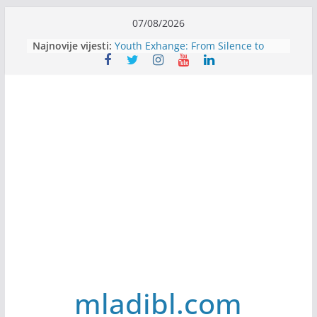
Skip
07/08/2026
to
Filmovi za budućnost / Films for
Najnovije vijesti:
Future
content
Youth Exhange: From Silence to
Strength
Dijaspora Servis zapošljava
Slatkica zapošljava
Stomatologija Kovačević zapošljava
mladibl.com