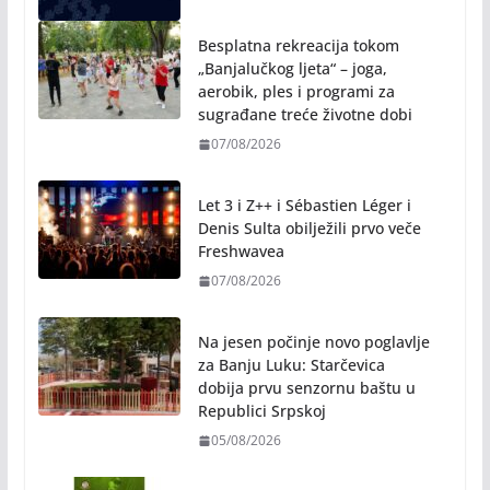
07/08/2026
Let 3 i Z++ i Sébastien Léger i
Denis Sulta obilježili prvo veče
Freshwavea
07/08/2026
Na jesen počinje novo poglavlje
za Banju Luku: Starčevica
dobija prvu senzornu baštu u
Republici Srpskoj
05/08/2026
Banja Luka domaćin „Vespa
susreta“ od 7. do 9. avgusta
05/08/2026
Banjaluka spremna za tri dana vrhunske muzike i