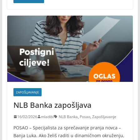
ZAPOŠLJAVANJE
NLB Banka zapošljava
16/02/2026
mladibl
NLB Banka
,
Posao
,
Zapošljavanje
POSAO – Specijalista za sprečavanje pranja novca –
Banja Luka. Ako želiš raditi u dinamičnom okruženju,