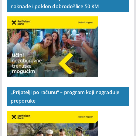
naknade i poklon dobrodošlice 50 KM
„Prijatelji po računu“ – program koji nagrađuje
preporuke