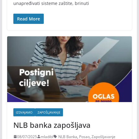
unapređivati sisteme zaštite, brinuti
Read More
IZDVAJAMO
ZAPOŠLJAVANJE
NLB banka zapošljava
08/07/2025
mladibl
NLB Banka
,
Posao
,
Zapošljavanje