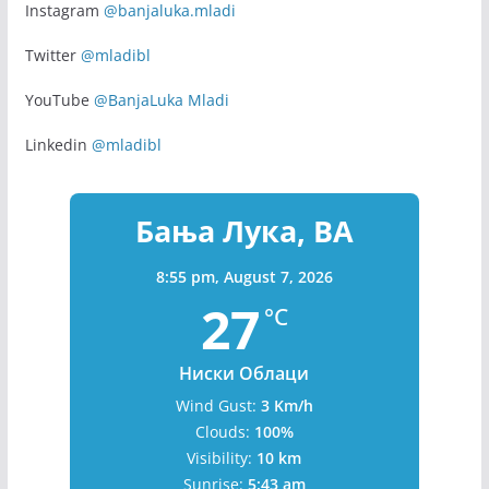
Instagram
@banjaluka.mladi
Twitter
@mladibl
YouTube
@BanjaLuka Mladi
Linkedin
@mladibl
Бања Лука, BA
8:55 pm,
August 7, 2026
27
°C
Ниски Облаци
Wind Gust:
3 Km/h
Clouds:
100%
Visibility:
10 km
Sunrise:
5:43 am