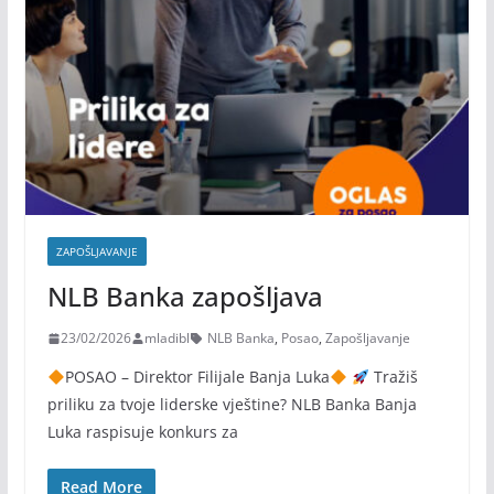
ZAPOŠLJAVANJE
NLB Banka zapošljava
23/02/2026
mladibl
NLB Banka
,
Posao
,
Zapošljavanje
POSAO – Direktor Filijale Banja Luka
Tražiš
priliku za tvoje liderske vještine? NLB Banka Banja
Luka raspisuje konkurs za
Read More