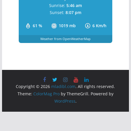
Разбацани Облаци
Wind Gust:
6 Km/h
Clouds:
26%
Visibility:
10 km
Sunrise:
5:46 am
Sunset:
8:07 pm
61 %
1019 mb
6 Km/h
Weather from OpenWeatherMap
Copyright © 2026
mladibl.com
. All rights reserved.
Theme:
ColorMag Pro
by ThemeGrill. Powered by
WordPress
.