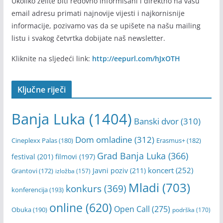
mladibl – newsletter
Ukoliko želite biti redovno informisani i direktno na vašu
email adresu primati najnovije vijesti i najkornisnije
informacije, pozivamo vas da se upišete na našu mailing
listu i svakog četvrtka dobijate naš newsletter.
Kliknite na sljedeći link:
http://eepurl.com/hJxOTH
Ključne riječi
Banja Luka
(1404)
Banski dvor
(310)
Dom omladine
(312)
Cineplexx Palas
(180)
Erasmus+
(182)
Grad Banja Luka
(366)
festival
(201)
filmovi
(197)
koncert
(252)
Javni poziv
(211)
Grantovi
(172)
izložba
(157)