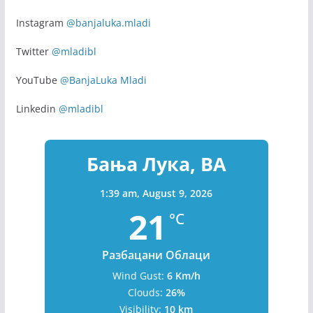
Pratite nas na društvenim mrežama
Facebook
@banjaluka.mladi
Instagram
@banjaluka.mladi
Twitter
@mladibl
YouTube
@BanjaLuka Mladi
Linkedin
@mladibl
Бања Лука, BA
1:39 am,
August 9, 2026
21
°C