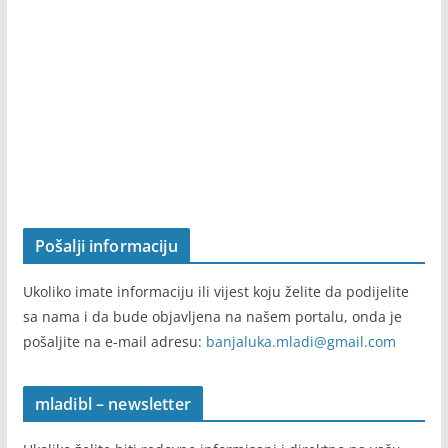
Projekat je realizovan u periodu od septembra 2019. do jula
2020. godina. Nakon toga portal mladibl.com radi
samostalno.
Pošalji informaciju
Ukoliko imate informaciju ili vijest koju želite da podijelite
sa nama i da bude objavljena na našem portalu, onda je
pošaljite na e-mail adresu:
banjaluka.mladi@gmail.com