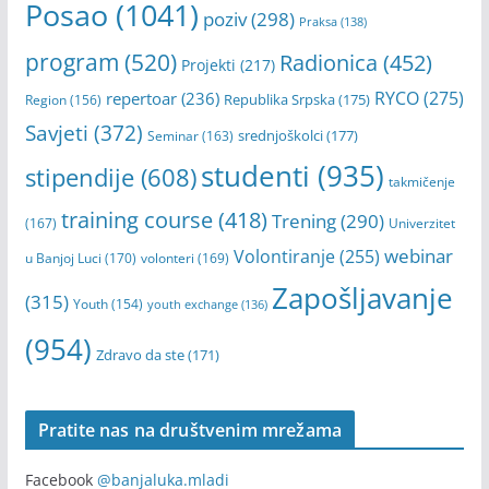
Mladi
(703)
konkurs
(369)
konferencija
(193)
online
(620)
Open Call
(275)
Obuka
(190)
podrška
(170)
Posao
(1041)
poziv
(298)
Praksa
(138)
program
(520)
Radionica
(452)
Projekti
(217)
RYCO
(275)
repertoar
(236)
Republika Srpska
(175)
Region
(156)
Savjeti
(372)
srednjoškolci
(177)
Seminar
(163)
studenti
(935)
stipendije
(608)
takmičenje
training course
(418)
Trening
(290)
(167)
Univerzitet
webinar
Volontiranje
(255)
u Banjoj Luci
(170)
volonteri
(169)
Zapošljavanje
(315)
Youth
(154)
youth exchange
(136)
(954)
Zdravo da ste
(171)