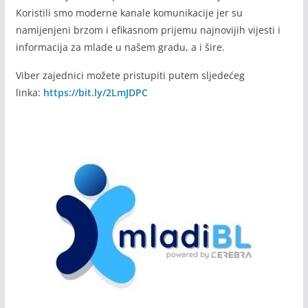
mladibl Viber zajednica
Početkom septembra 2020. godine i u cilju većeg i bržeg
informisanja mladih pokrenuli smo Viber zajednicu.
Koristili smo moderne kanale komunikacije jer su
namijenjeni brzom i efikasnom prijemu najnovijih vijesti i
informacija za mlade u našem gradu, a i šire.
Viber zajednici možete pristupiti putem sljedećeg
linka:
https://bit.ly/2LmJDPC