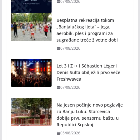
07/08/2026
Program “61. Kočićevog zbora”
07/08/2026
Besplatna rekreacija tokom
„Banjalučkog ljeta“ – joga,
aerobik, ples i programi za
sugrađane treće životne dobi
07/08/2026
Let 3 i Z++ i Sébastien Léger i
Denis Sulta obilježili prvo veče
Freshwavea
07/08/2026
Na jesen počinje novo poglavlje