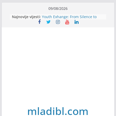
Skip
09/08/2026
to
Najnovije vijesti:
Youth Exhange: From Silence to
content
Strength
Dijaspora Servis zapošljava
Slatkica zapošljava
Stomatologija Kovačević zapošljava
Filmovi za budućnost / Films for
Future
mladibl.com