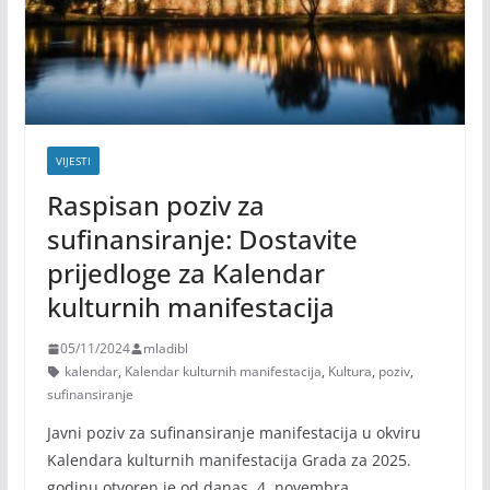
VIJESTI
Raspisan poziv za
sufinansiranje: Dostavite
prijedloge za Kalendar
kulturnih manifestacija
05/11/2024
mladibl
kalendar
,
Kalendar kulturnih manifestacija
,
Kultura
,
poziv
,
sufinansiranje
Javni poziv za sufinansiranje manifestacija u okviru
Kalendara kulturnih manifestacija Grada za 2025.
godinu otvoren je od danas, 4. novembra