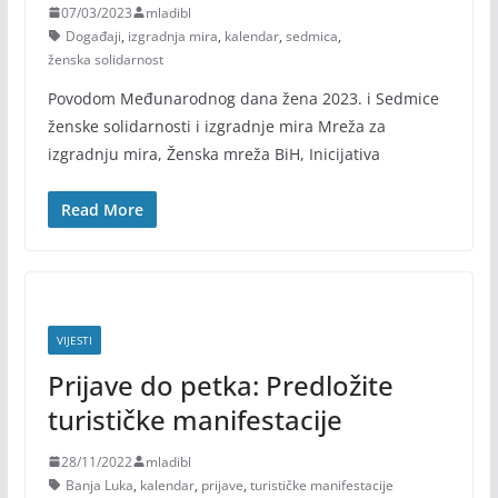
07/03/2023
mladibl
Događaji
,
izgradnja mira
,
kalendar
,
sedmica
,
ženska solidarnost
Povodom Međunarodnog dana žena 2023. i Sedmice
ženske solidarnosti i izgradnje mira Mreža za
izgradnju mira, Ženska mreža BiH, Inicijativa
Read More
VIJESTI
Prijave do petka: Predložite
turističke manifestacije
28/11/2022
mladibl
Banja Luka
,
kalendar
,
prijave
,
turističke manifestacije