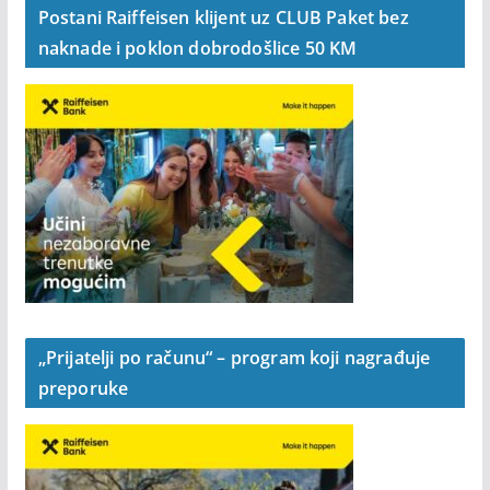
Postani Raiffeisen klijent uz CLUB Paket bez
naknade i poklon dobrodošlice 50 KM
„Prijatelji po računu“ – program koji nagrađuje