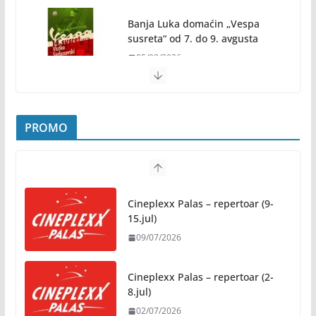
za Banju Luku: Starčevica
dobija prvu senzornu baštu u
Republici Srpskoj
05/08/2026
Banja Luka domaćin „Vespa
susreta“ od 7. do 9. avgusta
05/08/2026
Banjaluka spremna za tri dana vrhunske muzike i
hiljade posjetilaca
PROMO
05/08/2026
Humanost nadmašila sva očekivanja: Freshwave
akcija darivanja krvi odjeknula širom BiH
Cineplexx Palas – repertoar (9-
04/08/2026
15.jul)
09/07/2026
Zašto hiljade ljudi istovremeno osjećaju isto?