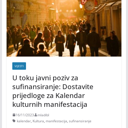
VIJESTI
U toku javni poziv za
sufinansiranje: Dostavite
prijedloge za Kalendar
kulturnih manifestacija
16/11/2023
mladibl
kalendar
,
Kultura
,
manifestacija
,
sufinansiranje