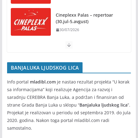
Nauka iza festivalske energije
Cineplexx Palas – repertoar (2-
04/08/2026
8.jul)
02/07/2026
Besplatni udžbenici za sve
osnovce od školske 2026/2027.
godine
Cineplexx Palas – repertoar
(30.jul-5.avgust)
07/08/2026
30/07/2026
BANJALUKA LJUDSKOG LICA
Info portal
mladibl.com
je nastao rezultat projekta “U korak
sa informacijama” koji realizuje Agencija za razvoj i
saradnju CEREBRA Banja Luka, a podržan i finansiran od
strane Grada Banja Luka u sklopu “
Banjaluka ljudskog lica
”.