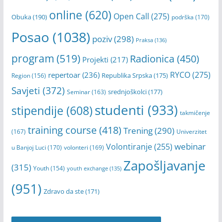
online
(620)
Open Call
(275)
Obuka
(190)
podrška
(170)
Posao
(1038)
poziv
(298)
Praksa
(136)
program
(519)
Radionica
(450)
Projekti
(217)
RYCO
(275)
repertoar
(236)
Republika Srpska
(175)
Region
(156)
Savjeti
(372)
srednjoškolci
(177)
Seminar
(163)
studenti
(933)
stipendije
(608)
takmičenje
training course
(418)
Trening
(290)
(167)
Univerzitet
webinar
Volontiranje
(255)
u Banjoj Luci
(170)
volonteri
(169)
Zapošljavanje
(315)
Youth
(154)
youth exchange
(135)
(951)
Zdravo da ste
(171)