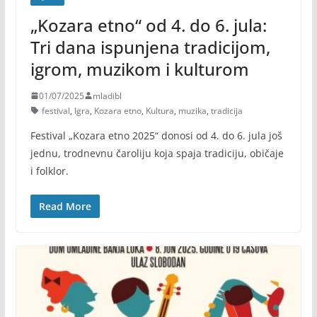
„Kozara etno“ od 4. do 6. jula:
Tri dana ispunjena tradicijom,
igrom, muzikom i kulturom
01/07/2025
mladibl
festival
,
Igra
,
Kozara etno
,
Kultura
,
muzika
,
tradicija
Festival „Kozara etno 2025“ donosi od 4. do 6. jula još
jednu, trodnevnu čaroliju koja spaja tradiciju, običaje
i folklor.
Read More