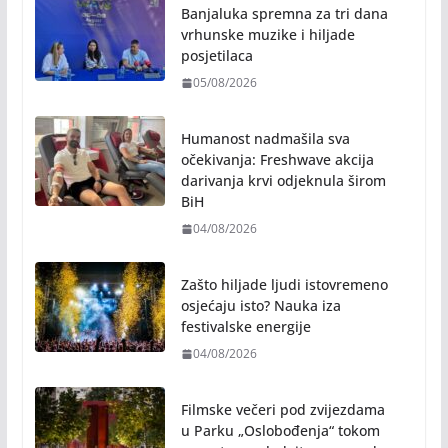
Banjaluka spremna za tri dana
vrhunske muzike i hiljade
posjetilaca
05/08/2026
Humanost nadmašila sva
očekivanja: Freshwave akcija
darivanja krvi odjeknula širom
BiH
04/08/2026
Zašto hiljade ljudi istovremeno
osjećaju isto? Nauka iza
festivalske energije
04/08/2026
Filmske večeri pod zvijezdama
u Parku „Oslobođenja“ tokom