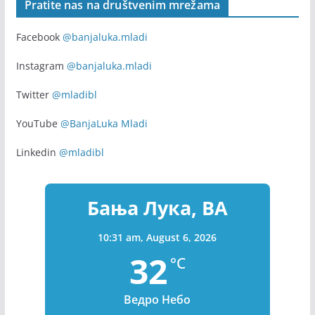
Pratite nas na društvenim mrežama
Facebook
@banjaluka.mladi
Instagram
@banjaluka.mladi
Twitter
@mladibl
YouTube
@BanjaLuka Mladi
Linkedin
@mladibl
Бања Лука, BA
10:31 am,
August 6, 2026
32
°C
Ведро Небо