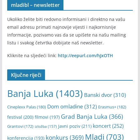
mladibl – newsletter
Ukoliko želite biti redovno informisani i direktno na vašu
email adresu primati najnovije vijesti i najkornisnije
informacije, pozivamo vas da se upišete na našu mailing
listu i svakog četvrtka dobijate naš newsletter.
Kliknite na sljedeći link:
http://eepurl.com/hJxOTH
Ključne riječi
Banja Luka
(1403)
Banski dvor
(310)
Dom omladine
(312)
Cineplexx Palas
(180)
Erasmus+
(182)
Grad Banja Luka
(366)
festival
(200)
filmovi
(197)
koncert
(252)
Javni poziv
(211)
Grantovi
(172)
izložba
(157)
Mladi
(703)
konkurs
(369)
konferencija
(193)