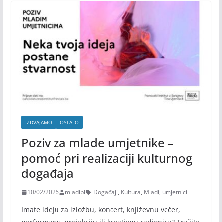
IZDVAJAMO
OSTALO
Poziv za mlade umjetnike –
pomoć pri realizaciji kulturnog
događaja
10/02/2026
mladibl
Događaji
,
Kultura
,
Mladi
,
umjetnici
Imate ideju za izložbu, koncert, književnu večer,
performans, projekciju ili kreativnu radionicu? Tražite