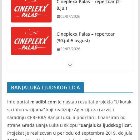
Cineplexx Palas – repertoar (2-
31/07/2026
8.jul)
02/07/2026
Na jesen počinje novo poglavlje
za Banju Luku: Starčevica
Cineplexx Palas – repertoar
dobija prvu senzornu baštu u
(30.jul-5.avgust)
Republici Srpskoj
30/07/2026
05/08/2026
BANJALUKA LJUDSKOG LICA
Info portal
mladibl.com
je nastao rezultat projekta “U korak
sa informacijama” koji realizuje Agencija za razvoj i
saradnju CEREBRA Banja Luka, a podržan i finansiran od
strane Grada Banja Luka u sklopu “
Banjaluka ljudskog lica
”.
Projekat je realizovan u periodu od septembra 2019. do jula