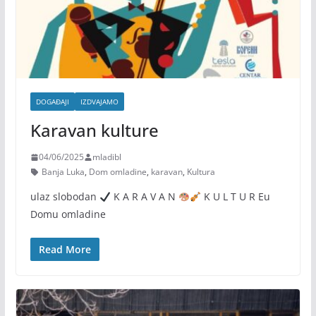
DOGAĐAJI
IZDVAJAMO
Karavan kulture
04/06/2025
mladibl
Banja Luka
,
Dom omladine
,
karavan
,
Kultura
ulaz slobodan
K A R A V A N
K U L T U R Eu
Domu omladine
Read More