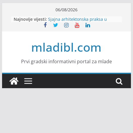
Skip
06/08/2026
to
Najnovije vijesti:
Sjajna arhitektonska praksa u
content
Švajcarskoj
mJob zapošljava
Veranda zapošljava
mladibl.com
Body Factory zapošljava
Alter Ego zapošljava
Prvi gradski informativni portal za mlade