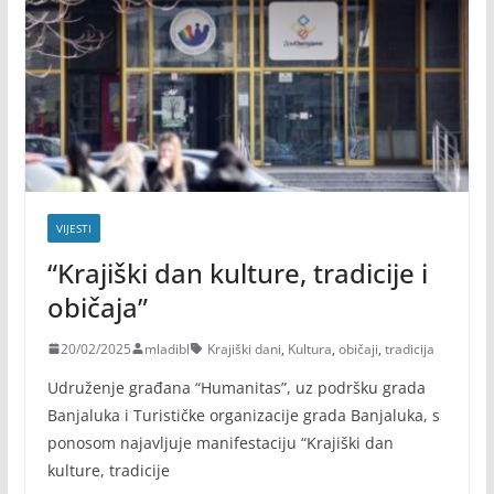
VIJESTI
“Krajiški dan kulture, tradicije i
običaja”
20/02/2025
mladibl
Krajiški dani
,
Kultura
,
običaji
,
tradicija
Udruženje građana “Humanitas”, uz podršku grada
Banjaluka i Turističke organizacije grada Banjaluka, s
ponosom najavljuje manifestaciju “Krajiški dan
kulture, tradicije