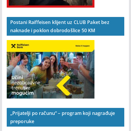
Postani Raiffeisen klijent uz CLUB Paket bez
naknade i poklon dobrodošlice 50 KM
„Prijatelji po računu“ – program koji nagrađuje
preporuke