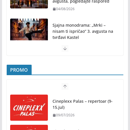
avgusta, pogledajte raspored
04/08/2026
Sjajna monodrama: „Mrki –
nisam ti ispričao“ 3. avgusta na
tvrđavi Kastel
31/07/2026
Pridružite nam se na najljepšem porodičnom
druženju ovog ljeta: Subota, 1. avgust, od 19.00
PROMO
časova, u Parku „Mladen Stojanović“
31/07/2026
Preporuke građanima povodom toplotnog talasa
Cineplexx Palas – repertoar (9-
31/07/2026
15.jul)
09/07/2026
Novo mjesto u našem gradu: Otvoren amfiteatar
kod Pravnog fakulteta