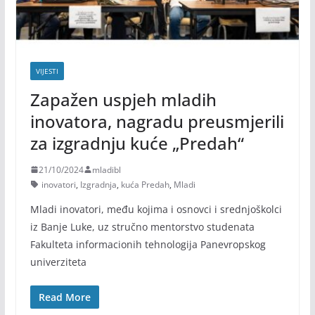
VIJESTI
Zapažen uspjeh mladih
inovatora, nagradu preusmjerili
za izgradnju kuće „Predah“
21/10/2024
mladibl
inovatori
,
Izgradnja
,
kuća Predah
,
Mladi
Mladi inovatori, među kojima i osnovci i srednjoškolci
iz Banje Luke, uz stručno mentorstvo studenata
Fakulteta informacionih tehnologija Panevropskog
univerziteta
Read More