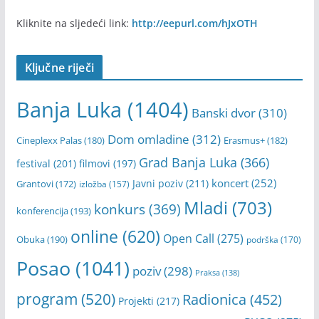
Ukoliko želite biti redovno informisani i direktno na vašu
email adresu primati najnovije vijesti i najkornisnije
informacije, pozivamo vas da se upišete na našu mailing
listu i svakog četvrtka dobijate naš newsletter.
Kliknite na sljedeći link:
http://eepurl.com/hJxOTH
Ključne riječi
Banja Luka
(1404)
Banski dvor
(310)
Dom omladine
(312)
Cineplexx Palas
(180)
Erasmus+
(182)
Grad Banja Luka
(366)
festival
(201)
filmovi
(197)
koncert
(252)
Javni poziv
(211)
Grantovi
(172)
izložba
(157)
Mladi
(703)
konkurs
(369)
konferencija
(193)
online
(620)
Open Call
(275)
Obuka
(190)
podrška
(170)