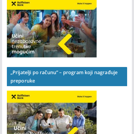
Postani Raiffeisen klijent uz CLUB Paket bez
naknade i poklon dobrodošlice 50 KM
„Prijatelji po računu“ – program koji nagrađuje
preporuke