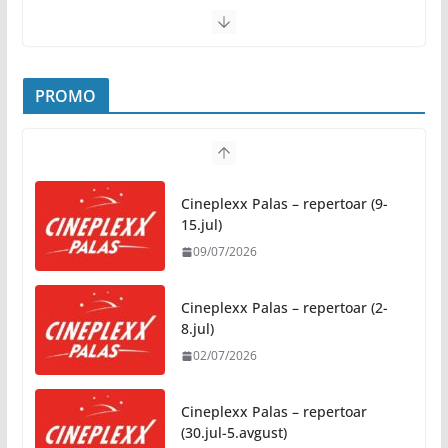
Banja Luka domaćin „Vespa
susreta“ od 7. do 9. avgusta
05/08/2026
Banjaluka spremna za tri dana vrhunske muzike i
hiljade posjetilaca
05/08/2026
PROMO
Humanost nadmašila sva očekivanja: Freshwave
akcija darivanja krvi odjeknula širom BiH
Cineplexx Palas – repertoar (9-
04/08/2026
15.jul)
09/07/2026
Zašto hiljade ljudi istovremeno osjećaju isto?
Nauka iza festivalske energije
Cineplexx Palas – repertoar (2-
04/08/2026
8.jul)
02/07/2026
Besplatni udžbenici za sve