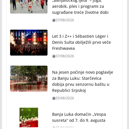
Besplatna rekreacija tokom
„Banjalučkog ljeta“ – joga,
aerobik, ples i programi za
sugrađane treće životne dobi
07/08/2026
Let 3 i Z++ i Sébastien Léger i
Denis Sulta obilježili prvo veče
Freshwavea
07/08/2026
Na jesen počinje novo poglavlje
za Banju Luku: Starčevica
dobija prvu senzornu baštu u
Republici Srpskoj
05/08/2026