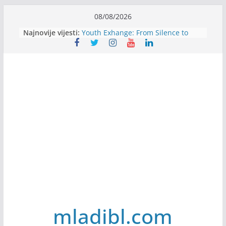
Skip
08/08/2026
Filmovi za budućnost / Films for
to
Najnovije vijesti:
Future
content
Youth Exhange: From Silence to
Strength
Dijaspora Servis zapošljava
Slatkica zapošljava
Stomatologija Kovačević zapošljava
mladibl.com