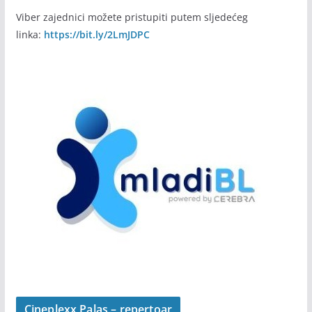
informisanja mladih pokrenuli smo Viber zajednicu.
Koristili smo moderne kanale komunikacije jer su
namijenjeni brzom i efikasnom prijemu najnovijih vijesti i
informacija za mlade u našem gradu, a i šire.
Viber zajednici možete pristupiti putem sljedećeg
linka:
https://bit.ly/2LmJDPC