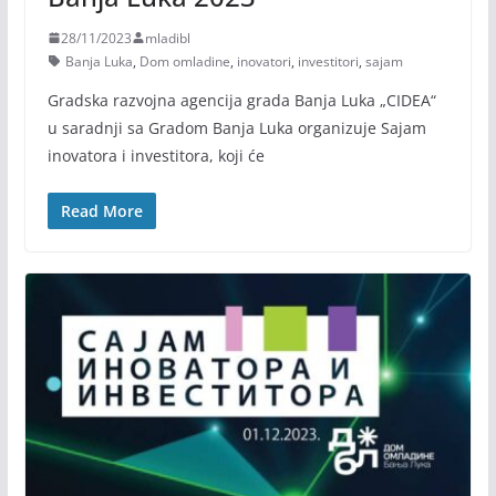
28/11/2023
mladibl
Banja Luka
,
Dom omladine
,
inovatori
,
investitori
,
sajam
Gradska razvojna agencija grada Banja Luka „CIDEA“
u saradnji sa Gradom Banja Luka organizuje Sajam
inovatora i investitora, koji će
Read More