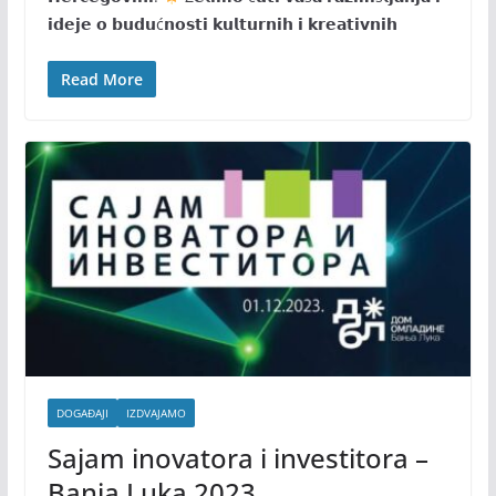
𝗶𝗱𝗲𝗷𝗲 𝗼 𝗯𝘂𝗱𝘂ć𝗻𝗼𝘀𝘁𝗶 𝗸𝘂𝗹𝘁𝘂𝗿𝗻𝗶𝗵 𝗶 𝗸𝗿𝗲𝗮𝘁𝗶𝘃𝗻𝗶𝗵
Read More
DOGAĐAJI
IZDVAJAMO
Sajam inovatora i investitora –
Banja Luka 2023