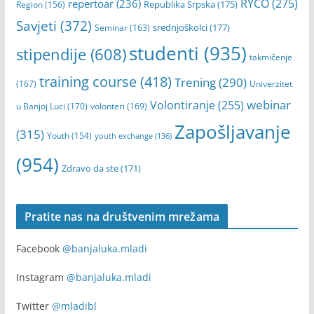
Posao
(1041)
poziv
(298)
Praksa
(138)
program
(520)
Radionica
(452)
Projekti
(217)
RYCO
(275)
repertoar
(236)
Republika Srpska
(175)
Region
(156)
Savjeti
(372)
srednjoškolci
(177)
Seminar
(163)
studenti
(935)
stipendije
(608)
takmičenje
training course
(418)
Trening
(290)
(167)
Univerzitet
webinar
Volontiranje
(255)
u Banjoj Luci
(170)
volonteri
(169)
Zapošljavanje
(315)
Youth
(154)
youth exchange
(136)
(954)
Zdravo da ste
(171)
Pratite nas na društvenim mrežama