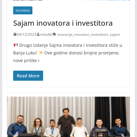
DOGAĐAJI
Sajam inovatora i investitora
04/12/2024
mladibl
inovacije
,
inovatori
,
investitori
,
sajam
Drugo izdanje Sajma inovatora i investitora stiže u
Banja Luku!
Ove godine donosi brojne promjene,
nove prilike i
Read More