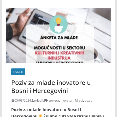
OSTALO
Poziv za mlade inovatore u
Bosni i Hercegovini
05/03/2024
mladibl
anketa
,
inovatori
,
Mladi
,
poziv
𝗣𝗼𝘇𝗶𝘃 𝘇𝗮 𝗺𝗹𝗮𝗱𝗲 𝗶𝗻𝗼𝘃𝗮𝘁𝗼𝗿𝗲 𝘂 𝗕𝗼𝘀𝗻𝗶 𝗶
𝗛𝗲𝗿𝗰𝗲𝗴𝗼𝘃𝗶𝗻𝗶!
Ž𝗲𝗹𝗶𝗺𝗼 č𝘂𝘁𝗶 𝘃𝗮š𝗮 𝗿𝗮𝘇𝗺𝗶š𝗹𝗷𝗮𝗻𝗷𝗮 𝗶