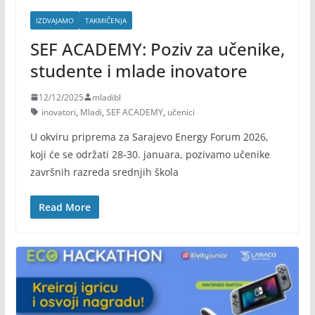
IZDVAJAMO
TAKMIČENJA
SEF ACADEMY: Poziv za učenike,
studente i mlade inovatore
12/12/2025
mladibl
inovatori
,
Mladi
,
SEF ACADEMY
,
učenici
U okviru priprema za Sarajevo Energy Forum 2026,
koji će se održati 28-30. januara, pozivamo učenike
završnih razreda srednjih škola
Read More