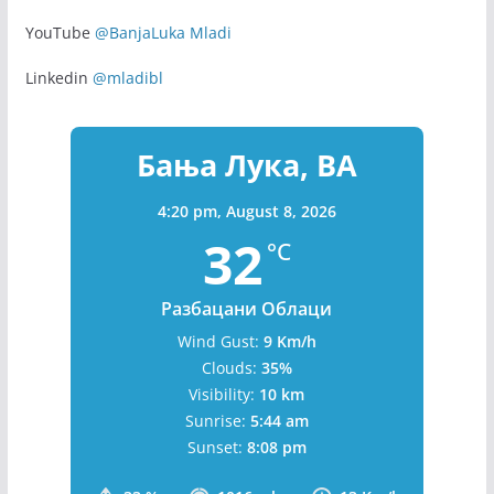
Facebook
@banjaluka.mladi
Instagram
@banjaluka.mladi
Twitter
@mladibl
YouTube
@BanjaLuka Mladi
Linkedin
@mladibl
Бања Лука, BA
4:20 pm,
August 8, 2026
32
°C
Разбацани Облаци
Wind Gust:
9 Km/h
Clouds:
35%