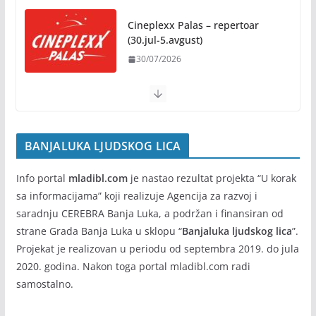
Na jesen počinje novo poglavlje
za Banju Luku: Starčevica
Cineplexx Palas – repertoar
dobija prvu senzornu baštu u
(30.jul-5.avgust)
Republici Srpskoj
30/07/2026
05/08/2026
BANJALUKA LJUDSKOG LICA
Info portal
mladibl.com
je nastao rezultat projekta “U korak
sa informacijama” koji realizuje Agencija za razvoj i
saradnju CEREBRA Banja Luka, a podržan i finansiran od
strane Grada Banja Luka u sklopu “
Banjaluka ljudskog lica
”.