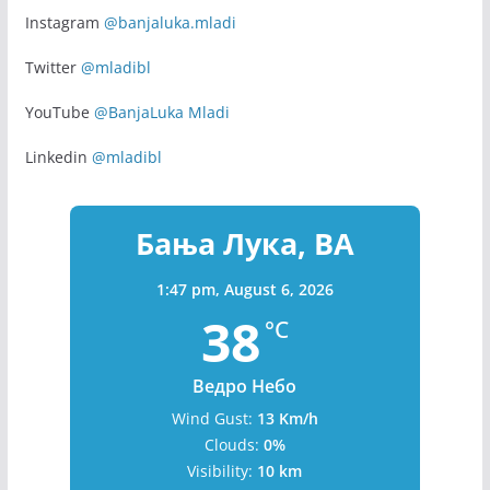
Pratite nas na društvenim mrežama
Facebook
@banjaluka.mladi
Instagram
@banjaluka.mladi
Twitter
@mladibl
YouTube
@BanjaLuka Mladi
Linkedin
@mladibl
Бања Лука, BA
1:47 pm,
August 6, 2026
38
°C