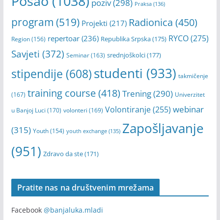
Mladi
(703)
konkurs
(369)
konferencija
(193)
online
(620)
Open Call
(275)
Obuka
(190)
podrška
(170)
Posao
(1038)
poziv
(298)
Praksa
(136)
program
(519)
Radionica
(450)
Projekti
(217)
RYCO
(275)
repertoar
(236)
Republika Srpska
(175)
Region
(156)
Savjeti
(372)
srednjoškolci
(177)
Seminar
(163)
studenti
(933)
stipendije
(608)
takmičenje
training course
(418)
Trening
(290)
(167)
Univerzitet
webinar
Volontiranje
(255)
u Banjoj Luci
(170)
volonteri
(169)
Zapošljavanje
(315)
Youth
(154)
youth exchange
(135)
(951)
Zdravo da ste
(171)