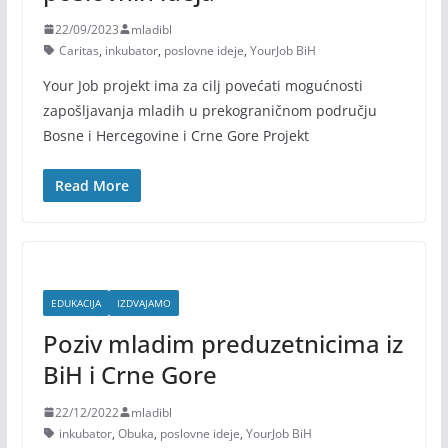
22/09/2023
mladibl
Caritas
,
inkubator
,
poslovne ideje
,
YourJob BiH
Your Job projekt ima za cilj povećati mogućnosti
zapošljavanja mladih u prekograničnom području
Bosne i Hercegovine i Crne Gore Projekt
Read More
EDUKACIJA
IZDVAJAMO
Poziv mladim preduzetnicima iz
BiH i Crne Gore
22/12/2022
mladibl
inkubator
,
Obuka
,
poslovne ideje
,
YourJob BiH