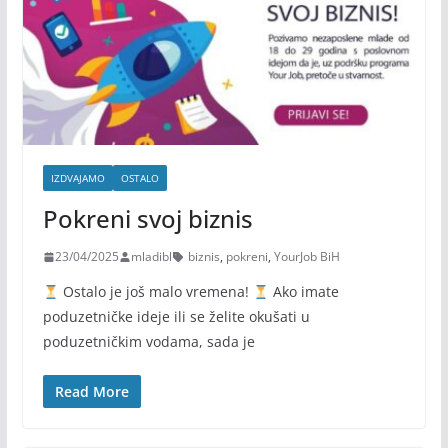
IZDVAJAMO
OSTALO
Pokreni svoj biznis
23/04/2025
mladibl
biznis
,
pokreni
,
YourJob BiH
Ostalo je još malo vremena!
Ako imate
poduzetničke ideje ili se želite okušati u
poduzetničkim vodama, sada je
Read More