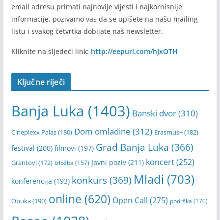
mladibl – newsletter
Ukoliko želite biti redovno informisani i direktno na vašu
email adresu primati najnovije vijesti i najkornisnije
informacije, pozivamo vas da se upišete na našu mailing
listu i svakog četvrtka dobijate naš newsletter.
Kliknite na sljedeći link:
http://eepurl.com/hJxOTH
Ključne riječi
Banja Luka
(1403)
Banski dvor
(310)
Dom omladine
(312)
Cineplexx Palas
(180)
Erasmus+
(182)
Grad Banja Luka
(366)
festival
(200)
filmovi
(197)
koncert
(252)
Javni poziv
(211)
Grantovi
(172)
izložba
(157)