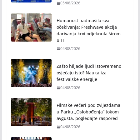
05/08/2026
Humanost nadmašila sva
očekivanja: Freshwave akcija
darivanja krvi odjeknula širom
BiH
04/08/2026
Zašto hiljade ljudi istovremeno
osjećaju isto? Nauka iza
festivalske energije
04/08/2026
Filmske večeri pod zvijezdama
u Parku „Oslobođenja“ tokom
avgusta, pogledajte raspored
04/08/2026