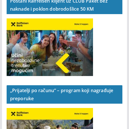
Postani Raiffeisen klijent uz CLUB Paket bez
naknade i poklon dobrodošlice 50 KM
„Prijatelji po računu“ – program koji nagrađuje
preporuke