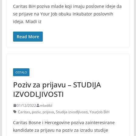
Caritas BiH poziva mlade koji imaju poslovne ideje da
se prijave na Your Job obuku Inkubator poslovnih
ideja. Mladi iz
Read More
OSTALO
Poziv za prijavu – STUDIJA
IZVODLJIVOSTI
01/12/2022
mladibl
Caritas
,
poziv
,
prijava
,
Studija izvodljivosti
,
YourJob BiH
Caritas Bosne i Hercegovine poziva zainteresirane
kandidate za prijavu na poziv za izradu studije