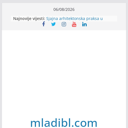
Skip
06/08/2026
to
Alter Ego zapošljava
Najnovije vijesti:
Sjajna arhitektonska praksa u
content
Švajcarskoj
mJob zapošljava
Veranda zapošljava
Body Factory zapošljava
mladibl.com