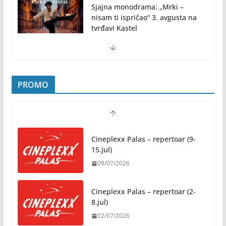
Sjajna monodrama: „Mrki –
nisam ti ispričao“ 3. avgusta na
tvrđavi Kastel
31/07/2026
Pridružite nam se na najljepšem porodičnom
druženju ovog ljeta: Subota, 1. avgust, od 19.00
časova, u Parku „Mladen Stojanović“
31/07/2026
PROMO
Preporuke građanima povodom toplotnog talasa
Cineplexx Palas – repertoar (9-
31/07/2026
15.jul)
09/07/2026
Novo mjesto u našem gradu: Otvoren amfiteatar
kod Pravnog fakulteta
Cineplexx Palas – repertoar (2-
31/07/2026
8.jul)
02/07/2026