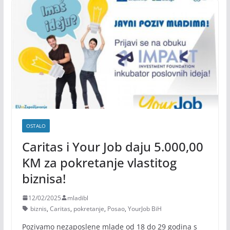
OSTALO
Caritas i Your Job daju 5.000,00
KM za pokretanje vlastitog
biznisa!
12/02/2025
mladibl
biznis
,
Caritas
,
pokretanje
,
Posao
,
YourJob BiH
Pozivamo nezaposlene mlade od 18 do 29 godina s