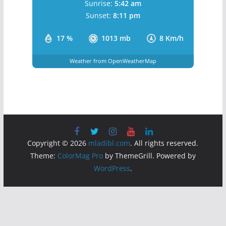
Ведро Небо
Wind Gust:
13 Km/h
Clouds:
0%
Visibility:
10 km
Sunrise:
5:42 am
Sunset:
8:11 pm
17 %
1013 mb
8 Km/h
Weather from OpenWeatherMap
Copyright © 2026
mladibl.com
. All rights reserved.
Theme:
ColorMag Pro
by ThemeGrill. Powered by
WordPress
.