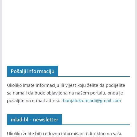
Projekat je realizovan u periodu od septembra 2019. do jula
2020. godina. Nakon toga portal mladibl.com radi
samostalno.
Pošalji informaciju
Ukoliko imate informaciju ili vijest koju želite da podijelite
sa nama i da bude objavljena na našem portalu, onda je
pošaljite na e-mail adresu:
banjaluka.mladi@gmail.com