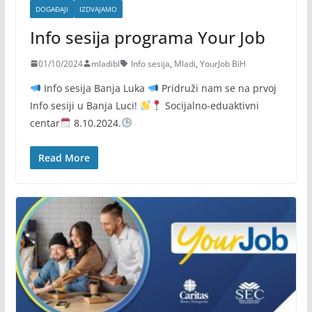
DOGAĐAJI
IZDVAJAMO
Info sesija programa Your Job
01/10/2024
mladibl
Info sesija
,
Mladi
,
YourJob BiH
Info sesija Banja Luka
Pridruži nam se na prvoj
Info sesiji u Banja Luci!
Socijalno-eduaktivni
centar
8.10.2024.
Read More