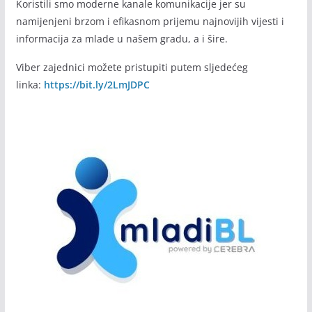
mladibl Viber zajednica
Početkom septembra 2020. godine i u cilju većeg i bržeg
informisanja mladih pokrenuli smo Viber zajednicu.
Koristili smo moderne kanale komunikacije jer su
namijenjeni brzom i efikasnom prijemu najnovijih vijesti i
informacija za mlade u našem gradu, a i šire.
Viber zajednici možete pristupiti putem sljedećeg
linka:
https://bit.ly/2LmJDPC