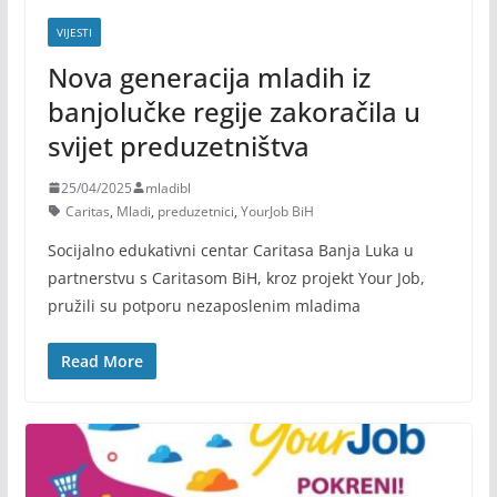
VIJESTI
Nova generacija mladih iz
banjolučke regije zakoračila u
svijet preduzetništva
25/04/2025
mladibl
Caritas
,
Mladi
,
preduzetnici
,
YourJob BiH
Socijalno edukativni centar Caritasa Banja Luka u
partnerstvu s Caritasom BiH, kroz projekt Your Job,
pružili su potporu nezaposlenim mladima
Read More