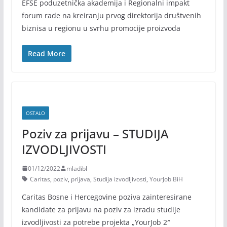
EFSE poduzetnička akademija i Regionalni impakt
forum rade na kreiranju prvog direktorija društvenih
biznisa u regionu u svrhu promocije proizvoda
Read More
OSTALO
Poziv za prijavu – STUDIJA
IZVODLJIVOSTI
01/12/2022
mladibl
Caritas
,
poziv
,
prijava
,
Studija izvodljivosti
,
YourJob BiH
Caritas Bosne i Hercegovine poziva zainteresirane
kandidate za prijavu na poziv za izradu studije
izvodljivosti za potrebe projekta „YourJob 2″