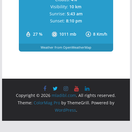
Visibility:
10 km
Sunrise:
5:43 am
Sunset:
8:10 pm
27 %
1011 mb
8 Km/h
Weather from OpenWeatherMap
Copyright © 2026
mladibl.com
. All rights reserved.
Theme:
ColorMag Pro
by ThemeGrill. Powered by
WordPress
.