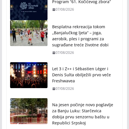
Program “61. Kočićevog zbora”
07/08/2026
Besplatna rekreacija tokom
„Banjalučkog ljeta“ – joga,
aerobik, ples i programi za
sugrađane treće životne dobi
07/08/2026
Let 3 i Z++ i Sébastien Léger i
Denis Sulta obilježili prvo veče
Freshwavea
07/08/2026
Na jesen počinje novo poglavlje
za Banju Luku: Starčevica
dobija prvu senzornu baštu u
Republici Srpskoj