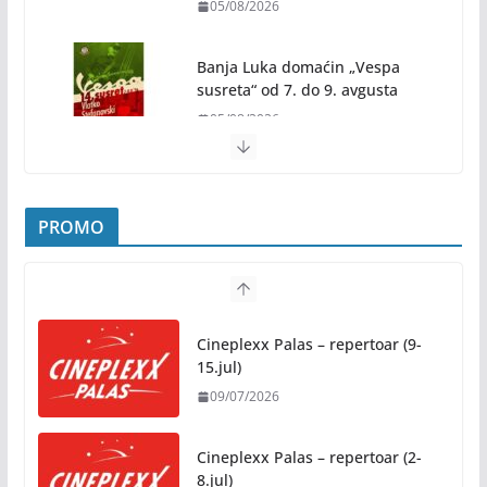
05/08/2026
Banja Luka domaćin „Vespa
susreta“ od 7. do 9. avgusta
05/08/2026
Banjaluka spremna za tri dana vrhunske muzike i
hiljade posjetilaca
PROMO
05/08/2026
Humanost nadmašila sva očekivanja: Freshwave
akcija darivanja krvi odjeknula širom BiH
Cineplexx Palas – repertoar (9-
04/08/2026
15.jul)
09/07/2026
Zašto hiljade ljudi istovremeno osjećaju isto?
Nauka iza festivalske energije
Cineplexx Palas – repertoar (2-
04/08/2026
8.jul)