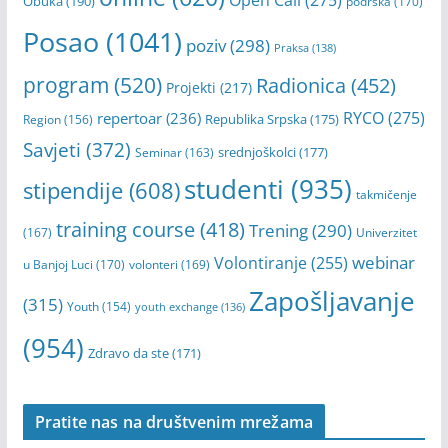
Obuka
(190)
podrška
(170)
Posao
(1041)
poziv
(298)
Praksa
(138)
program
(520)
Radionica
(452)
Projekti
(217)
RYCO
(275)
repertoar
(236)
Republika Srpska
(175)
Region
(156)
Savjeti
(372)
srednjoškolci
(177)
Seminar
(163)
studenti
(935)
stipendije
(608)
takmičenje
training course
(418)
Trening
(290)
(167)
Univerzitet
webinar
Volontiranje
(255)
u Banjoj Luci
(170)
volonteri
(169)
Zapošljavanje
(315)
Youth
(154)
youth exchange
(136)
(954)
Zdravo da ste
(171)
Pratite nas na društvenim mrežama