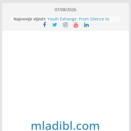
Skip
07/08/2026
Filmovi za budućnost / Films for
to
Najnovije vijesti:
Future
content
Youth Exhange: From Silence to
Strength
Dijaspora Servis zapošljava
Slatkica zapošljava
Stomatologija Kovačević zapošljava
mladibl.com