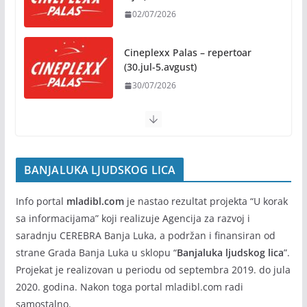
02/07/2026
Besplatni udžbenici za sve
osnovce od školske 2026/2027.
godine
Cineplexx Palas – repertoar
(30.jul-5.avgust)
07/08/2026
30/07/2026
BANJALUKA LJUDSKOG LICA
Info portal
mladibl.com
je nastao rezultat projekta “U korak
sa informacijama” koji realizuje Agencija za razvoj i
saradnju CEREBRA Banja Luka, a podržan i finansiran od
strane Grada Banja Luka u sklopu “
Banjaluka ljudskog lica
”.
Projekat je realizovan u periodu od septembra 2019. do jula
2020. godina. Nakon toga portal mladibl.com radi
samostalno.