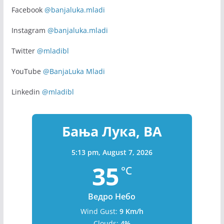
Facebook
@banjaluka.mladi
Instagram
@banjaluka.mladi
Twitter
@mladibl
YouTube
@BanjaLuka Mladi
Linkedin
@mladibl
Бања Лука, BA
5:13 pm,
August 7, 2026
35
°C
Ведро Небо
Wind Gust:
9 Km/h
Clouds:
4%