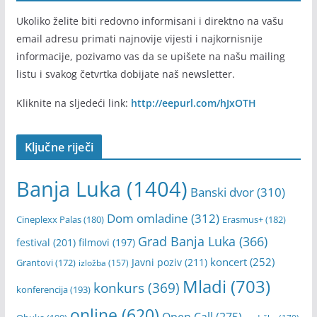
Ukoliko želite biti redovno informisani i direktno na vašu
email adresu primati najnovije vijesti i najkornisnije
informacije, pozivamo vas da se upišete na našu mailing
listu i svakog četvrtka dobijate naš newsletter.
Kliknite na sljedeći link:
http://eepurl.com/hJxOTH
Ključne riječi
Banja Luka
(1404)
Banski dvor
(310)
Dom omladine
(312)
Cineplexx Palas
(180)
Erasmus+
(182)
Grad Banja Luka
(366)
festival
(201)
filmovi
(197)
koncert
(252)
Javni poziv
(211)
Grantovi
(172)
izložba
(157)
Mladi
(703)
konkurs
(369)
konferencija
(193)
online
(620)
Open Call
(275)