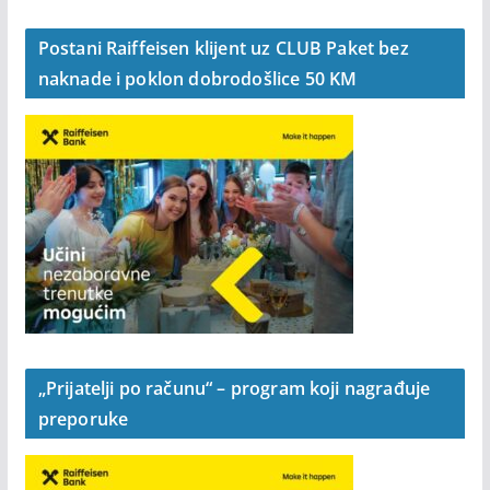
Postani Raiffeisen klijent uz CLUB Paket bez
naknade i poklon dobrodošlice 50 KM
„Prijatelji po računu“ – program koji nagrađuje
preporuke