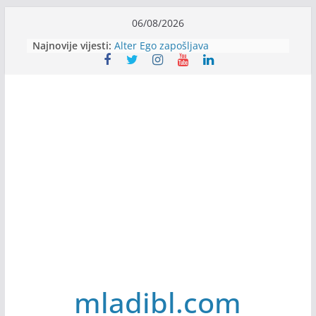
Skip
06/08/2026
to
Najnovije vijesti:
Alter Ego zapošljava
content
Sjajna arhitektonska praksa u
Švajcarskoj
mJob zapošljava
Veranda zapošljava
Body Factory zapošljava
mladibl.com