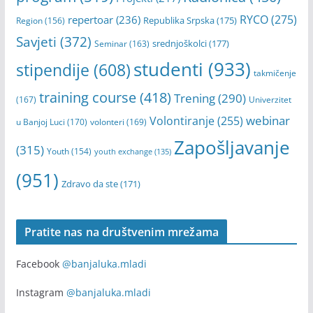
RYCO
(275)
repertoar
(236)
Republika Srpska
(175)
Region
(156)
Savjeti
(372)
srednjoškolci
(177)
Seminar
(163)
studenti
(933)
stipendije
(608)
takmičenje
training course
(418)
Trening
(290)
(167)
Univerzitet
webinar
Volontiranje
(255)
u Banjoj Luci
(170)
volonteri
(169)
Zapošljavanje
(315)
Youth
(154)
youth exchange
(135)
(951)
Zdravo da ste
(171)
Pratite nas na društvenim mrežama
Facebook
@banjaluka.mladi
Instagram
@banjaluka.mladi