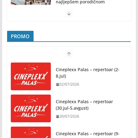
najljepšem porodičnom
druženju ovog ljeta: Subota, 1.
avgust, od 19.00 časova, u
Parku „Mladen Stojanović“
31/07/2026
PROMO
Preporuke građanima povodom toplotnog talasa
31/07/2026
Cineplexx Palas – repertoar (2-
Novo mjesto u našem gradu: Otvoren amfiteatar
8.jul)
kod Pravnog fakulteta
02/07/2026
31/07/2026
Cineplexx Palas – repertoar
Na jesen počinje novo poglavlje za Banju Luku:
(30.jul-5.avgust)
Starčevica dobija prvu senzornu baštu u Republici
30/07/2026
Srpskoj
05/08/2026
Cineplexx Palas – repertoar (9-