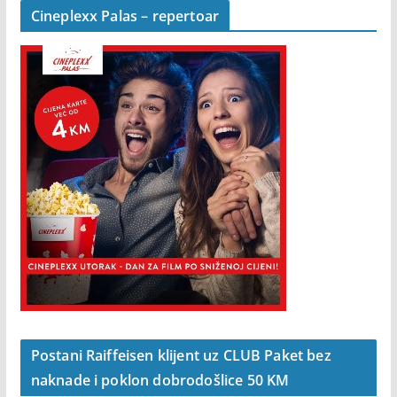
Cineplexx Palas – repertoar
Postani Raiffeisen klijent uz CLUB Paket bez
naknade i poklon dobrodošlice 50 KM