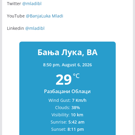
Twitter
@mladibl
YouTube
@BanjaLuka Mladi
Linkedin
@mladibl
Бања Лука, BA
8:50 pm,
August 6, 2026
29
°C
Разбацани Облаци
Wind Gust:
7 Km/h
Clouds:
38%
Visibility:
10 km
Sunrise:
5:42 am
Sunset:
8:11 pm