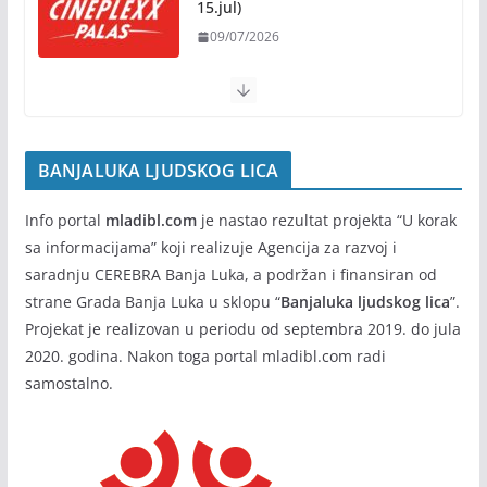
15.jul)
Banja Luka domaćin „Vespa
09/07/2026
susreta“ od 7. do 9. avgusta
05/08/2026
BANJALUKA LJUDSKOG LICA
Info portal
mladibl.com
je nastao rezultat projekta “U korak
sa informacijama” koji realizuje Agencija za razvoj i
saradnju CEREBRA Banja Luka, a podržan i finansiran od
strane Grada Banja Luka u sklopu “
Banjaluka ljudskog lica
”.
Projekat je realizovan u periodu od septembra 2019. do jula
2020. godina. Nakon toga portal mladibl.com radi
samostalno.