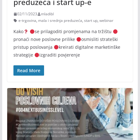
preduzeća i start up-e
02/11/2023
mladibl
e-trgovina
,
mala i srednja preduzeća
,
start up
,
webinar
Kako
se prilagoditi promjenama na tržištu
pronaći nove poslovne prilike
osmisliti strateški
pristup poslovanja
kreirati digitalne marketinške
strategije
izgraditi povjerenje
Read More