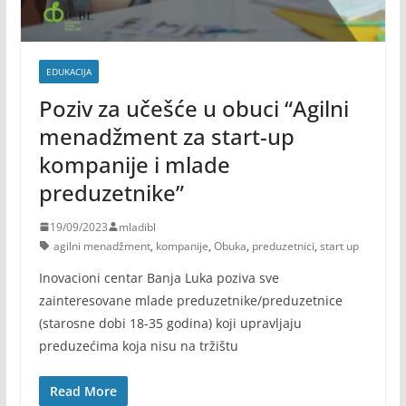
EDUKACIJA
Poziv za učešće u obuci “Agilni
menadžment za start-up
kompanije i mlade
preduzetnike”
19/09/2023
mladibl
agilni menadžment
,
kompanije
,
Obuka
,
preduzetnici
,
start up
Inovacioni centar Banja Luka poziva sve
zainteresovane mlade preduzetnike/preduzetnice
(starosne dobi 18-35 godina) koji upravljaju
preduzećima koja nisu na tržištu
Read More