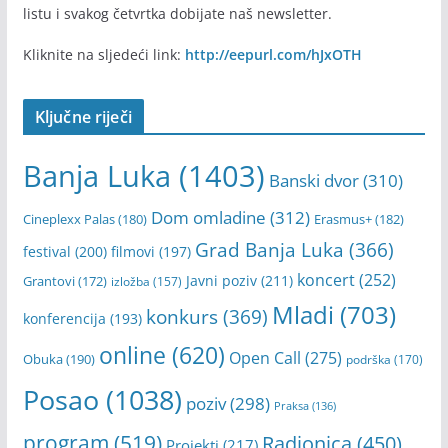
listu i svakog četvrtka dobijate naš newsletter.
Kliknite na sljedeći link:
http://eepurl.com/hJxOTH
Ključne riječi
Banja Luka
(1403)
Banski dvor
(310)
Dom omladine
(312)
Cineplexx Palas
(180)
Erasmus+
(182)
Grad Banja Luka
(366)
festival
(200)
filmovi
(197)
koncert
(252)
Javni poziv
(211)
Grantovi
(172)
izložba
(157)
Mladi
(703)
konkurs
(369)
konferencija
(193)
online
(620)
Open Call
(275)
Obuka
(190)
podrška
(170)
Posao
(1038)
poziv
(298)
Praksa
(136)
program
(519)
Radionica
(450)
Projekti
(217)