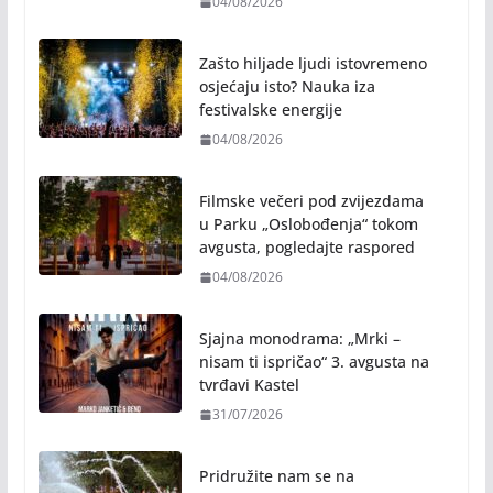
04/08/2026
Zašto hiljade ljudi istovremeno
osjećaju isto? Nauka iza
festivalske energije
04/08/2026
Filmske večeri pod zvijezdama
u Parku „Oslobođenja“ tokom
avgusta, pogledajte raspored
04/08/2026
Sjajna monodrama: „Mrki –
nisam ti ispričao“ 3. avgusta na
tvrđavi Kastel
31/07/2026
Pridružite nam se na