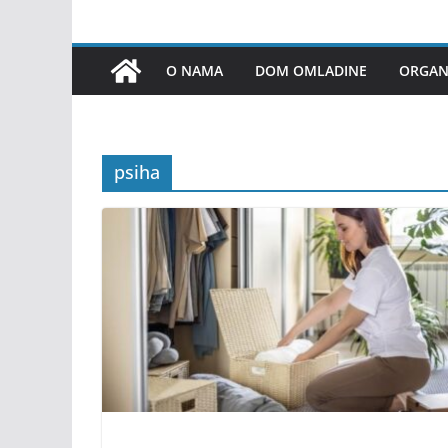
O NAMA
DOM OMLADINE
ORGANI
psiha