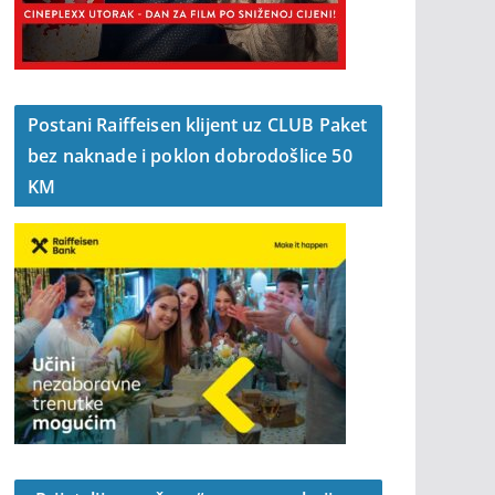
Postani Raiffeisen klijent uz CLUB Paket
bez naknade i poklon dobrodošlice 50
KM