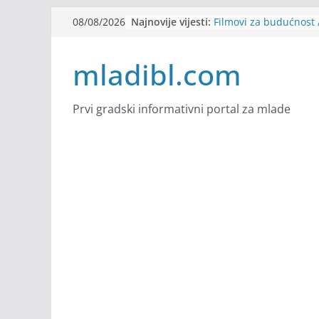
Skip
Najnovije vijesti:
Filmovi za budućnost /
08/08/2026
to
Future
Youth Exhange: From S
content
mladibl.com
Strength
Dijaspora Servis zapo
Slatkica zapošljava
Stomatologija Kovačev
Prvi gradski informativni portal za mlade