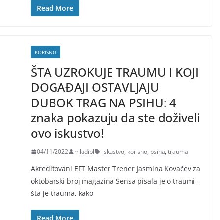
Read More
KORISNO
ŠTA UZROKUJE TRAUMU I KOJI
DOGAĐAJI OSTAVLJAJU
DUBOK TRAG NA PSIHU: 4
znaka pokazuju da ste doživeli
ovo iskustvo!
04/11/2022
mladibl
iskustvo
,
korisno
,
psiha
,
trauma
Akreditovani EFT Master Trener Jasmina Kovačev za
oktobarski broj magazina Sensa pisala je o traumi –
šta je trauma, kako
Read More