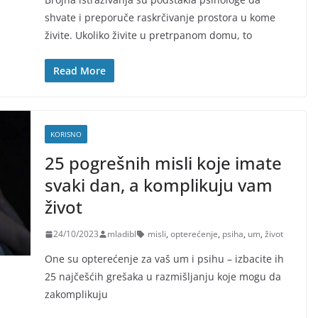
shvate i preporuče raskrčivanje prostora u kome
živite. Ukoliko živite u pretrpanom domu, to
Read More
KORISNO
25 pogrešnih misli koje imate
svaki dan, a komplikuju vam
život
24/10/2023
mladibl
misli
,
opterećenje
,
psiha
,
um
,
život
One su opterećenje za vaš um i psihu – izbacite ih
25 najčešćih grešaka u razmišljanju koje mogu da
zakomplikuju