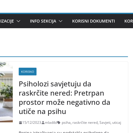
ZACIJE
INFO SEKCIJA
KORISNI DOKUMENTI
KOR
KORISNO
Psiholozi savjetuju da
raskrčite nered: Pretrpan
prostor može negativno da
utiče na psihu
15/12/2023
mladibl
psiha
,
raskrčite nered
,
Savjeti
,
uticaj
Brojna istraživanja su podstakla psihologe da