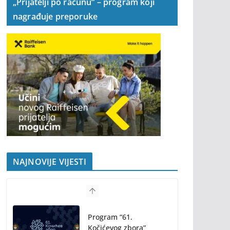
„Prijatelji po računu“ – program koji
nagrađuje preporuke
NAJNOVIJE VIJESTI
Program “61.
Kočićevog zbora”