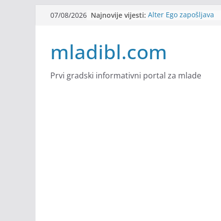
Skip
Najnovije vijesti:
Alter Ego zapošljava
07/08/2026
to
Sjajna arhitektonska 
Švajcarskoj
content
mladibl.com
mJob zapošljava
Veranda zapošljava
Body Factory zapošlja
Prvi gradski informativni portal za mlade