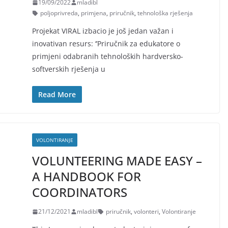
19/09/2022
mladibl
poljoprivreda
,
primjena
,
priručnik
,
tehnološka rješenja
Projekat VIRAL izbacio je još jedan važan i
inovativan resurs: ‘’Priručnik za edukatore o
primjeni odabranih tehnoloških hardversko-
softverskih rješenja u
Read More
VOLONTIRANJE
VOLUNTEERING MADE EASY –
A HANDBOOK FOR
COORDINATORS
21/12/2021
mladibl
priručnik
,
volonteri
,
Volontiranje