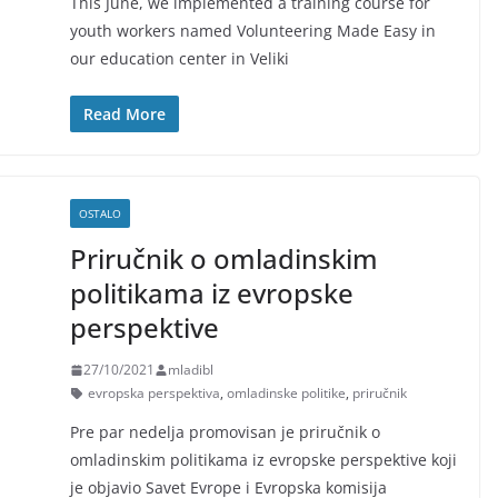
This June, we implemented a training course for
youth workers named Volunteering Made Easy in
our education center in Veliki
Read More
OSTALO
Priručnik o omladinskim
politikama iz evropske
perspektive
27/10/2021
mladibl
evropska perspektiva
,
omladinske politike
,
priručnik
Pre par nedelja promovisan je priručnik o
omladinskim politikama iz evropske perspektive koji
je objavio Savet Evrope i Evropska komisija