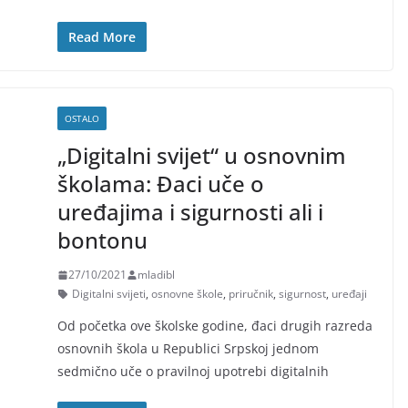
Read More
OSTALO
„Digitalni svijet“ u osnovnim
školama: Đaci uče o
uređajima i sigurnosti ali i
bontonu
27/10/2021
mladibl
Digitalni svijeti
,
osnovne škole
,
priručnik
,
sigurnost
,
uređaji
Od početka ove školske godine, đaci drugih razreda
osnovnih škola u Republici Srpskoj jednom
sedmično uče o pravilnoj upotrebi digitalnih