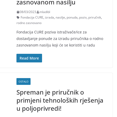
zasnovanom nasilju
08/03/2023
mladibl
Fondacija CURE
,
izrada
,
nasilje
,
ponuda
,
poziv
,
priručnik
,
rodno zasnovano
Fondacija CURE poziva istraživače/ice za
dostavljanje ponude za izradu priručnika o rodno
zasnovanom nasilju koji će se koristiti u radu
Read More
OSTALO
Spreman je priručnik o
primjeni tehnoloških rješenja
u poljoprivredi!