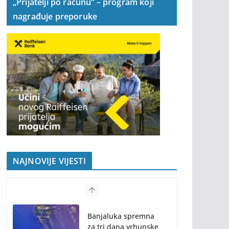
„Prijatelji po računu“ – program koji
nagrađuje preporuke
NAJNOVIJE VIJESTI
Banjaluka spremna
za tri dana vrhunske