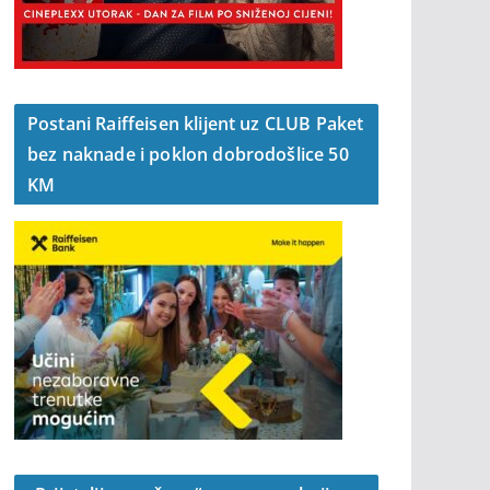
Postani Raiffeisen klijent uz CLUB Paket
bez naknade i poklon dobrodošlice 50
KM