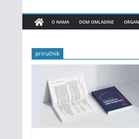
O NAMA
DOM OMLADINE
ORGANI
priručnik