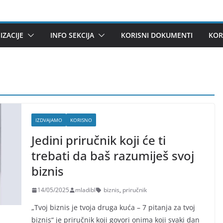
ZACIJE
INFO SEKCIJA
KORISNI DOKUMENTI
KOR
IZDVAJAMO
KORISNO
Jedini priručnik koji će ti
trebati da baš razumiješ svoj
biznis
14/05/2025
mladibl
biznis
,
priručnik
„Tvoj biznis je tvoja druga kuća – 7 pitanja za tvoj
biznis“ je priručnik koji govori onima koji svaki dan