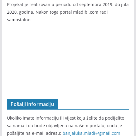
Info portal
mladibl.com
je nastao rezultat projekta “U korak
sa informacijama” koji realizuje Agencija za razvoj i
saradnju CEREBRA Banja Luka, a podržan i finansiran od
strane Grada Banja Luka u sklopu “
Banjaluka ljudskog lica
”.
Projekat je realizovan u periodu od septembra 2019. do jula
2020. godina. Nakon toga portal mladibl.com radi
samostalno.
Pošalji informaciju