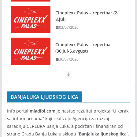
Preporuke građanima povodom toplotnog talasa
Cineplexx Palas – repertoar (9-
31/07/2026
15.jul)
09/07/2026
Novo mjesto u našem gradu: Otvoren amfiteatar
kod Pravnog fakulteta
Cineplexx Palas – repertoar (2-
31/07/2026
8.jul)
02/07/2026
Na jesen počinje novo poglavlje
za Banju Luku: Starčevica
Cineplexx Palas – repertoar
dobija prvu senzornu baštu u
(30.jul-5.avgust)
Republici Srpskoj
30/07/2026
05/08/2026
BANJALUKA LJUDSKOG LICA