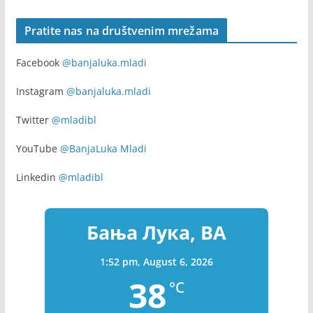
Zapošljavanje
(315)
Youth
(154)
youth exchange
(135)
(951)
Zdravo da ste
(171)
Pratite nas na društvenim mrežama
Facebook
@banjaluka.mladi
Instagram
@banjaluka.mladi
Twitter
@mladibl
YouTube
@BanjaLuka Mladi
Linkedin
@mladibl
Бања Лука, BA