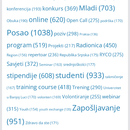
Dom omladine
(312)
Cineplexx Palas
(180)
Erasmus+
(182)
Grad Banja Luka
(366)
festival
(200)
filmovi
(197)
koncert
(252)
Javni poziv
(211)
Grantovi
(172)
izložba
(157)
Mladi
(703)
konkurs
(369)
konferencija
(193)
online
(620)
Open Call
(275)
Obuka
(190)
podrška
(170)
Posao
(1038)
poziv
(298)
Praksa
(136)
program
(519)
Radionica
(450)
Projekti
(217)
RYCO
(275)
repertoar
(236)
Republika Srpska
(175)
Region
(156)
Savjeti
(372)
srednjoškolci
(177)
Seminar
(163)
studenti
(933)
stipendije
(608)
takmičenje
training course
(418)
Trening
(290)
(167)
Univerzitet
webinar
Volontiranje
(255)
u Banjoj Luci
(170)
volonteri
(169)