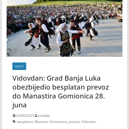
VIJESTI
Vidovdan: Grad Banja Luka
obezbijedio besplatan prevoz
do Manastira Gomionica 28.
juna
24/06/2025
mladibl
besplatan
,
Manastir Gomionica
,
prevoz
,
Vidovdan