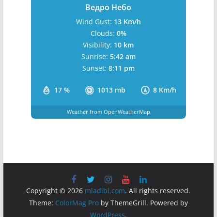
1:52 pm,
August 6, 2026
38
°C
Ведро Небо
Wind Gust:
13 Km/h
Clouds:
0%
Visibility:
10 km
Sunrise:
5:42 am
Sunset:
8:11 pm
17 %
1013 mb
8 Km/h
Weather from OpenWeatherMap