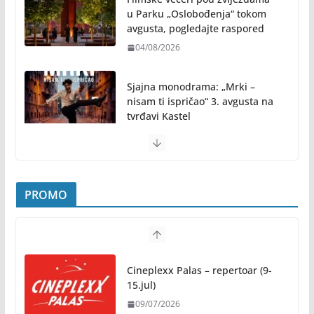
festivalske energije
04/08/2026
Filmske večeri pod zvijezdama
u Parku „Oslobođenja“ tokom
avgusta, pogledajte raspored
04/08/2026
Sjajna monodrama: „Mrki –
nisam ti ispričao“ 3. avgusta na
tvrđavi Kastel
31/07/2026
Pridružite nam se na najljepšem porodičnom
druženju ovog ljeta: Subota, 1. avgust, od 19.00
PROMO
časova, u Parku „Mladen Stojanović“
31/07/2026