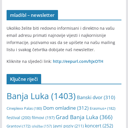
Ukoliko imate informaciju ili vijest koju želite da podijelite
sa nama i da bude objavljena na našem portalu, onda je
pošaljite na e-mail adresu:
banjaluka.mladi@gmail.com
mladibl – newsletter
Ukoliko želite biti redovno informisani i direktno na vašu
email adresu primati najnovije vijesti i najkornisnije
informacije, pozivamo vas da se upišete na našu mailing
listu i svakog četvrtka dobijate naš newsletter.
Kliknite na sljedeći link:
http://eepurl.com/hJxOTH
Ključne riječi
Banja Luka
(1403)
Banski dvor
(310)