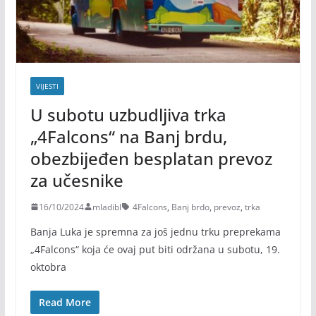
VIJESTI
U subotu uzbudljiva trka
„4Falcons“ na Banj brdu,
obezbijeđen besplatan prevoz
za učesnike
16/10/2024
mladibl
4Falcons
,
Banj brdo
,
prevoz
,
trka
Banja Luka je spremna za još jednu trku preprekama
„4Falcons“ koja će ovaj put biti održana u subotu, 19.
oktobra
Read More