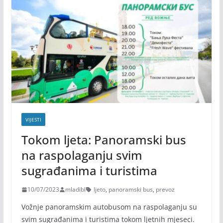
VIJESTI
Tokom ljeta: Panoramski bus
na raspolaganju svim
sugrađanima i turistima
10/07/2023
mladibl
ljeto
,
panoramski bus
,
prevoz
Vožnje panoramskim autobusom na raspolaganju su
svim sugrađanima i turistima tokom ljetnih mjeseci.