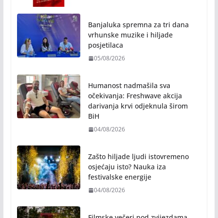
Banja Luka domaćin „Vespa
susreta“ od 7. do 9. avgusta
05/08/2026
Banjaluka spremna za tri dana
vrhunske muzike i hiljade
posjetilaca
05/08/2026
Humanost nadmašila sva
očekivanja: Freshwave akcija
darivanja krvi odjeknula širom
BiH
04/08/2026
Zašto hiljade ljudi istovremeno
osjećaju isto? Nauka iza