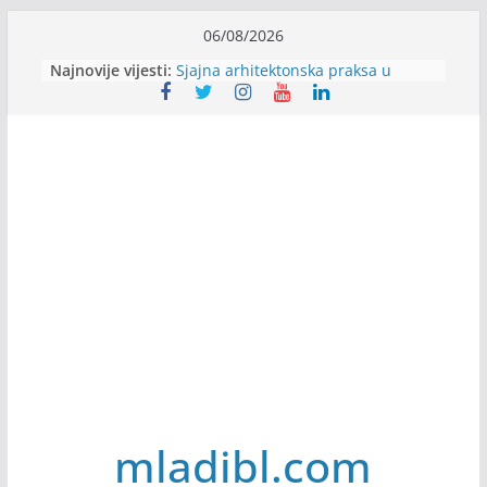
Skip
06/08/2026
to
Najnovije vijesti:
Sjajna arhitektonska praksa u
content
Švajcarskoj
mJob zapošljava
Veranda zapošljava
Body Factory zapošljava
Alter Ego zapošljava
mladibl.com