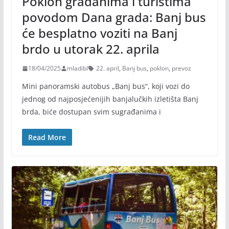
Poklon građanima i turistima
povodom Dana grada: Banj bus
će besplatno voziti na Banj
brdo u utorak 22. aprila
18/04/2025
mladibl
22. april
,
Banj bus
,
poklon
,
prevoz
Mini panoramski autobus „Banj bus“, koji vozi do
jednog od najposjećenijih banjalučkih izletišta Banj
brda, biće dostupan svim sugrađanima i
Read More