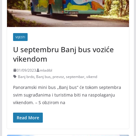
VIJESTI
U septembru Banj bus voziće
vikendom
01/09/2023
mladibl
Banj brdo
,
Banj bus
,
prevoz
,
septembar
,
vikend
Panoramski mini bus „Banj bus“ će tokom septembra
svim sugrađanima i turistima biti na raspolaganju
vikendom. – S obzirom na
Read More