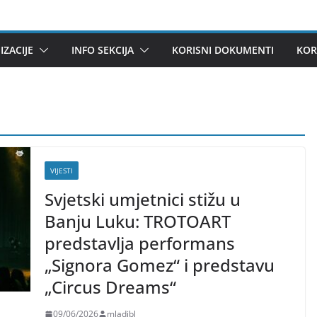
ZACIJE
INFO SEKCIJA
KORISNI DOKUMENTI
KOR
VIJESTI
Svjetski umjetnici stižu u
Banju Luku: TROTOART
predstavlja performans
„Signora Gomez“ i predstavu
„Circus Dreams“
09/06/2026
mladibl