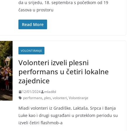
da u srijedu, 18. septembra s početkom od 19
časova u prostoru
Read More
VOLONTIRANJE
Volonteri izveli plesni
performans u četiri lokalne
zajednice
12/01/2024
mladibl
performans
,
ples
,
volonteri
,
Volontiranje
Mladi volonteri iz Gradiške, Laktaša, Srpca i Banja
Luke kao i drugi sugrađani u proteklom periodu su
izveli četiri flashmob-a