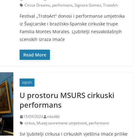
Circus Dreams
,
performans
,
Signora Gomez
,
TrotoArt
Festival „TrotoArt“ donosi i performanse umjetnika
iz Švajcarske i brazilsko-španske cirkuske trupe
Familia Montes Morales. Ljubitelji nesvakidašnjih
scenskih izraza imaće
Read More
VIJESTI
U prostoru MSURS cirkuski
performans
15/09/2024
mladibl
cirkus
,
Muzej savremene umjetnosti
,
performans
Svi ljubitelji cirkusa i cirkuskih vještina imaće prilike