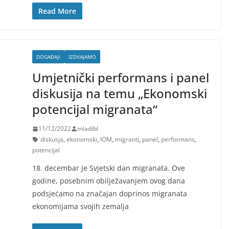
Read More
DOGAĐAJI
IZDVAJAMO
Umjetnički performans i panel
diskusija na temu „Ekonomski
potencijal migranata“
11/12/2022
mladibl
diskusja
,
ekonomski
,
IOM
,
migranti
,
panel
,
performans
,
potencijal
18. decembar je Svjetski dan migranata. Ove
godine, posebnim obilježavanjem ovog dana
podsjećamo na značajan doprinos migranata
ekonomijama svojih zemalja