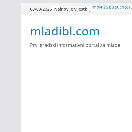
Skip
Najnovije vijesti:
Filmovi za budućnost /
08/08/2026
to
Future
Youth Exhange: From S
content
mladibl.com
Strength
Dijaspora Servis zapo
Slatkica zapošljava
Stomatologija Kovačev
Prvi gradski informativni portal za mlade