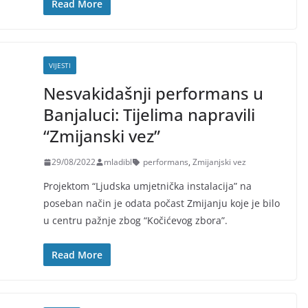
Read More
VIJESTI
Nesvakidašnji performans u
Banjaluci: Tijelima napravili
“Zmijanski vez”
29/08/2022
mladibl
performans
,
Zmijanjski vez
Projektom “Ljudska umjetnička instalacija” na
poseban način je odata počast Zmijanju koje je bilo
u centru pažnje zbog “Kočićevog zbora”.
Read More