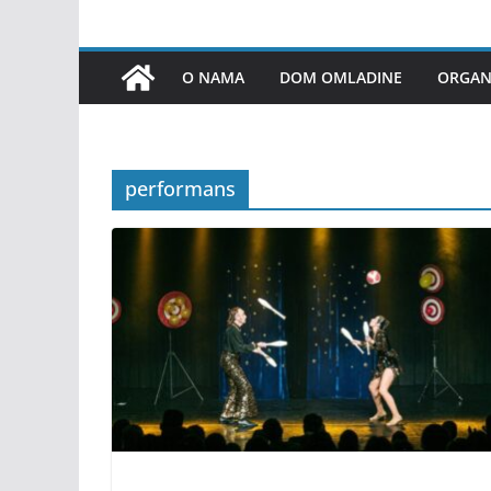
O NAMA
DOM OMLADINE
ORGANI
performans