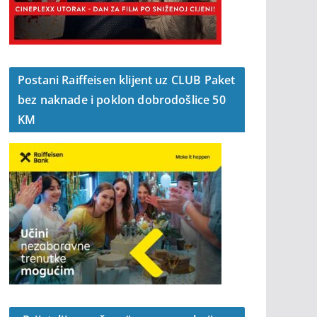
Postani Raiffeisen klijent uz CLUB Paket
bez naknade i poklon dobrodošlice 50
KM