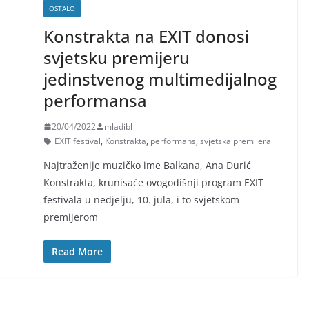
OSTALO
Konstrakta na EXIT donosi
svjetsku premijeru
jedinstvenog multimedijalnog
performansa
20/04/2022
mladibl
EXIT festival
,
Konstrakta
,
performans
,
svjetska premijera
Najtraženije muzičko ime Balkana, Ana Đurić
Konstrakta, krunisaće ovogodišnji program EXIT
festivala u nedjelju, 10. jula, i to svjetskom
premijerom
Read More