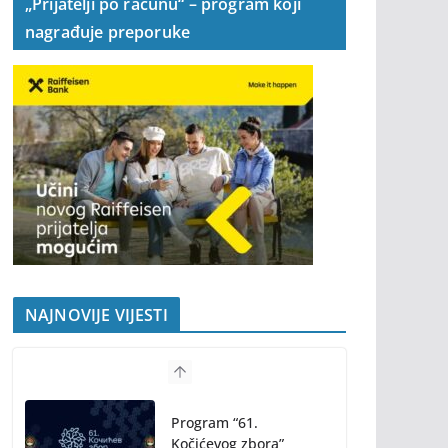
„Prijatelji po računu“ – program koji
nagrađuje preporuke
NAJNOVIJE VIJESTI
Program “61.
Kočićevog zbora”