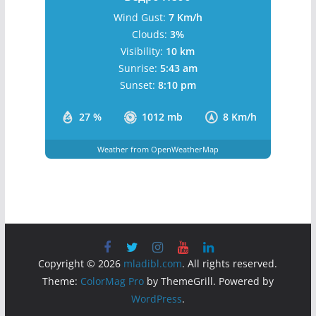
Wind Gust:
7 Km/h
Clouds:
3%
Visibility:
10 km
Sunrise:
5:43 am
Sunset:
8:10 pm
27 %
1012 mb
8 Km/h
Weather from OpenWeatherMap
Copyright © 2026
mladibl.com
. All rights reserved.
Theme:
ColorMag Pro
by ThemeGrill. Powered by
WordPress
.