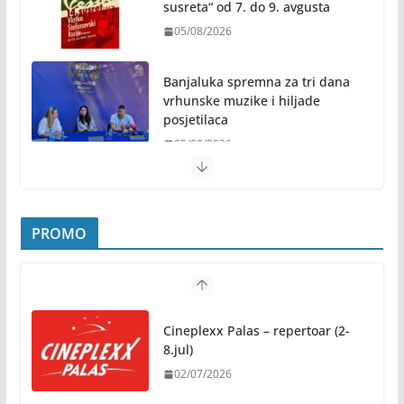
susreta“ od 7. do 9. avgusta
05/08/2026
Banjaluka spremna za tri dana
vrhunske muzike i hiljade
posjetilaca
05/08/2026
Humanost nadmašila sva očekivanja: Freshwave
akcija darivanja krvi odjeknula širom BiH
PROMO
04/08/2026
Zašto hiljade ljudi istovremeno osjećaju isto?
Nauka iza festivalske energije
Cineplexx Palas – repertoar (2-
04/08/2026
8.jul)
02/07/2026
Besplatni udžbenici za sve osnovce od školske
2026/2027. godine