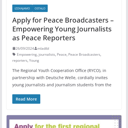
IZDVAJAMO
OSTALO
Apply for Peace Broadcasters –
Empowering Young Journalists
as Peace Reporters
26/09/2024
mladibl
Empowering
,
journalists
,
Peace
,
Peace Broadcasters
,
reporters
,
Young
The Regional Youth Cooperation Office (RYCO), in
partnership with Deutsche Welle, cordially invites
young journalists and journalism students from the
Read More