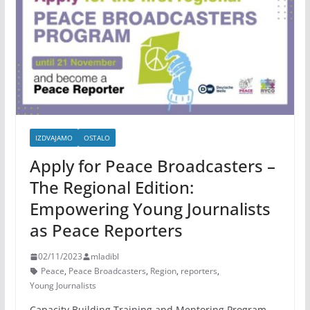
IZDVAJAMO
OSTALO
Apply for Peace Broadcasters –
The Regional Edition:
Empowering Young Journalists
as Peace Reporters
02/11/2023
mladibl
Peace
,
Peace Broadcasters
,
Region
,
reporters
,
Young Journalists
Capacity Building Training and Mentoring Program