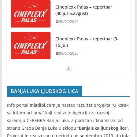
Cineplexx Palas – repertoar
07/08/2026
(30.jul-5.avgust)
30/07/2026
Rukotvorine u srcu grada:
Tradicija i kreativnost u susret
Kočićevim danima
Cineplexx Palas – repertoar (9-
15.jul)
07/08/2026
09/07/2026
BANJALUKA LJUDSKOG LICA
Info portal
mladibl.com
je nastao rezultat projekta “U korak
sa informacijama” koji realizuje Agencija za razvoj i
saradnju CEREBRA Banja Luka, a podržan i finansiran od
strane Grada Banja Luka u sklopu “
Banjaluka ljudskog lica
”.
Projekat je realizovan u periodu od septembra 2019. do jula