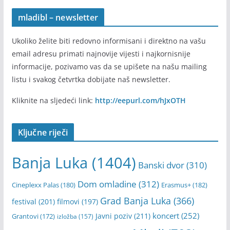
mladibl – newsletter
Ukoliko želite biti redovno informisani i direktno na vašu
email adresu primati najnovije vijesti i najkornisnije
informacije, pozivamo vas da se upišete na našu mailing
listu i svakog četvrtka dobijate naš newsletter.
Kliknite na sljedeći link:
http://eepurl.com/hJxOTH
Ključne riječi
Banja Luka
(1404)
Banski dvor
(310)
Dom omladine
(312)
Cineplexx Palas
(180)
Erasmus+
(182)
Grad Banja Luka
(366)
festival
(201)
filmovi
(197)
koncert
(252)
Javni poziv
(211)
Grantovi
(172)
izložba
(157)