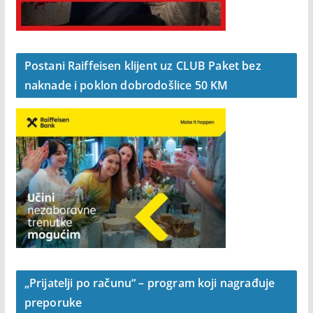
Postani Raiffeisen klijent uz CLUB Paket bez
naknade i poklon dobrodošlice 50 KM
„Prijatelji po računu“ – program koji nagrađuje
preporuke