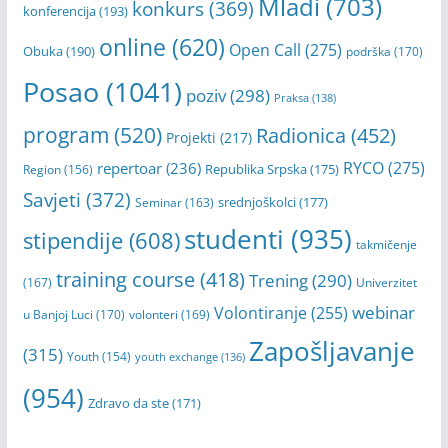
Mladi
(703)
konkurs
(369)
konferencija
(193)
online
(620)
Open Call
(275)
Obuka
(190)
podrška
(170)
Posao
(1041)
poziv
(298)
Praksa
(138)
program
(520)
Radionica
(452)
Projekti
(217)
RYCO
(275)
repertoar
(236)
Republika Srpska
(175)
Region
(156)
Savjeti
(372)
srednjoškolci
(177)
Seminar
(163)
studenti
(935)
stipendije
(608)
takmičenje
training course
(418)
Trening
(290)
(167)
Univerzitet
webinar
Volontiranje
(255)
u Banjoj Luci
(170)
volonteri
(169)
Zapošljavanje
(315)
Youth
(154)
youth exchange
(136)
(954)
Zdravo da ste
(171)