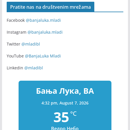
Pratite nas na društvenim mrežama
Facebook
@banjaluka.mladi
Instagram
@banjaluka.mladi
Twitter
@mladibl
YouTube
@BanjaLuka Mladi
Linkedin
@mladibl
Бања Лука, BA
4:32 pm,
August 7, 2026
35
°C
Ведро Небо