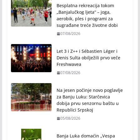
Besplatna rekreacija tokom
„Banjalučkog ljeta“ – joga,
aerobik, ples i programi za
sugrađane treće životne dobi
07/08/2026
Let 3 i Z++ i Sébastien Léger i
Denis Sulta obilježili prvo veče
Freshwavea
07/08/2026
Na jesen počinje novo poglavlje
za Banju Luku: Starčevica
dobija prvu senzornu baštu u
Republici Srpskoj
05/08/2026
Banja Luka domaćin „Vespa