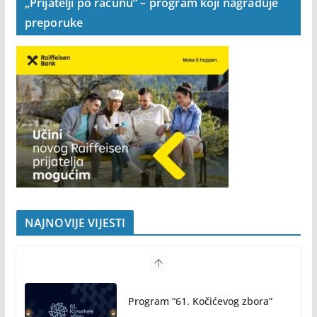
„Prijatelji po računu“ – program koji nagrađuje
preporuke
NAJNOVIJE VIJESTI
Program “61. Kočićevog zbora”