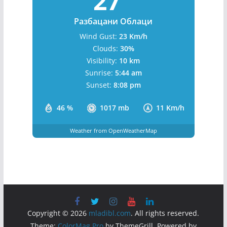
27
Разбацани Облаци
Wind Gust:
23 Km/h
Clouds:
30%
Visibility:
10 km
Sunrise:
5:44 am
Sunset:
8:08 pm
46 %
1017 mb
11 Km/h
Weather from OpenWeatherMap
Copyright © 2026
mladibl.com
. All rights reserved.
Theme:
ColorMag Pro
by ThemeGrill. Powered by