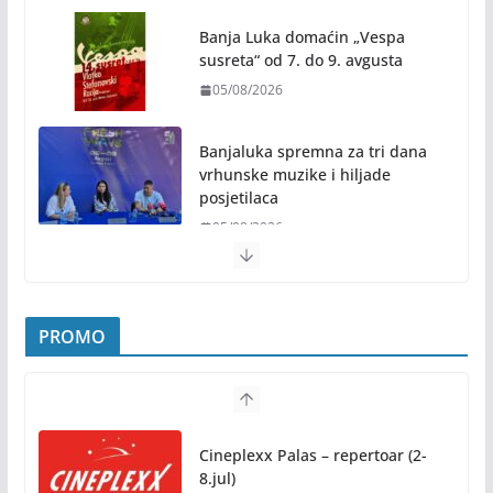
Banja Luka domaćin „Vespa
susreta“ od 7. do 9. avgusta
05/08/2026
Banjaluka spremna za tri dana
vrhunske muzike i hiljade
posjetilaca
05/08/2026
Humanost nadmašila sva očekivanja: Freshwave
akcija darivanja krvi odjeknula širom BiH
PROMO
04/08/2026
Zašto hiljade ljudi istovremeno osjećaju isto?
Nauka iza festivalske energije
Cineplexx Palas – repertoar (2-
04/08/2026
8.jul)