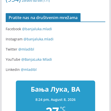
Zdravo da ste
(171)
Pratite nas na društvenim mrežama
Facebook
@banjaluka.mladi
Instagram
@banjaluka.mladi
Twitter
@mladibl
YouTube
@BanjaLuka Mladi
Linkedin
@mladibl
Бања Лука, BA
8:24 pm,
August 8, 2026
°C