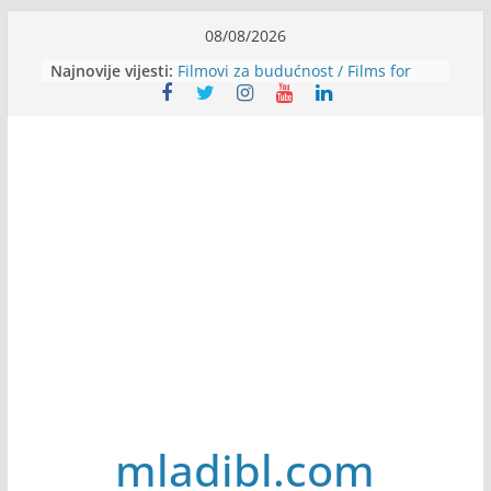
Skip
08/08/2026
to
Najnovije vijesti:
Filmovi za budućnost / Films for
content
Future
Youth Exhange: From Silence to
Strength
Dijaspora Servis zapošljava
Slatkica zapošljava
Stomatologija Kovačević zapošljava
mladibl.com