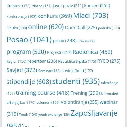
koncert
(252)
Javni poziv
(211)
Grantovi
(172)
izložba
(157)
Mladi
(703)
konkurs
(369)
konferencija
(193)
online
(620)
Open Call
(275)
Obuka
(190)
podrška
(170)
Posao
(1041)
poziv
(298)
Praksa
(138)
program
(520)
Radionica
(452)
Projekti
(217)
RYCO
(275)
repertoar
(236)
Republika Srpska
(175)
Region
(156)
Savjeti
(372)
srednjoškolci
(177)
Seminar
(163)
studenti
(935)
stipendije
(608)
takmičenje
training course
(418)
Trening
(290)
(167)
Univerzitet
webinar
Volontiranje
(255)
u Banjoj Luci
(170)
volonteri
(169)
Zapošljavanje
(315)
Youth
(154)
youth exchange
(136)
(954)