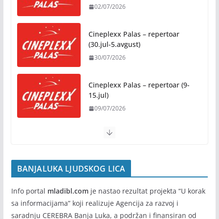
02/07/2026
Besplatni udžbenici za sve osnovce od školske
2026/2027. godine
Cineplexx Palas – repertoar
07/08/2026
(30.jul-5.avgust)
30/07/2026
Rukotvorine u srcu grada:
Tradicija i kreativnost u susret
Kočićevim danima
Cineplexx Palas – repertoar (9-
15.jul)
07/08/2026
09/07/2026
BANJALUKA LJUDSKOG LICA
Info portal
mladibl.com
je nastao rezultat projekta “U korak
sa informacijama” koji realizuje Agencija za razvoj i
saradnju CEREBRA Banja Luka, a podržan i finansiran od