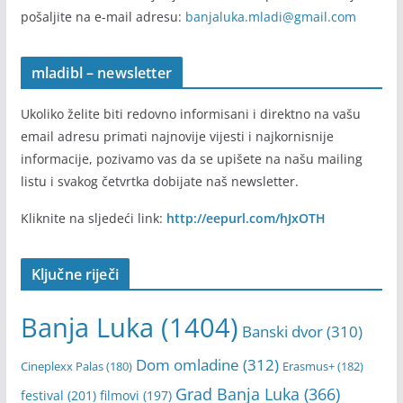
pošaljite na e-mail adresu:
banjaluka.mladi@gmail.com
mladibl – newsletter
Ukoliko želite biti redovno informisani i direktno na vašu
email adresu primati najnovije vijesti i najkornisnije
informacije, pozivamo vas da se upišete na našu mailing
listu i svakog četvrtka dobijate naš newsletter.
Kliknite na sljedeći link:
http://eepurl.com/hJxOTH
Ključne riječi
Banja Luka
(1404)
Banski dvor
(310)
Dom omladine
(312)
Cineplexx Palas
(180)
Erasmus+
(182)
Grad Banja Luka
(366)
festival
(201)
filmovi
(197)