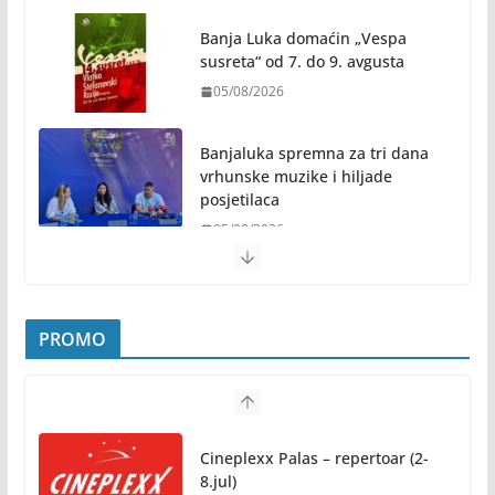
Banja Luka domaćin „Vespa
susreta“ od 7. do 9. avgusta
05/08/2026
Banjaluka spremna za tri dana
vrhunske muzike i hiljade
posjetilaca
05/08/2026
Humanost nadmašila sva očekivanja: Freshwave
akcija darivanja krvi odjeknula širom BiH
PROMO
04/08/2026
Zašto hiljade ljudi istovremeno osjećaju isto?
Nauka iza festivalske energije
Cineplexx Palas – repertoar (2-
04/08/2026
8.jul)