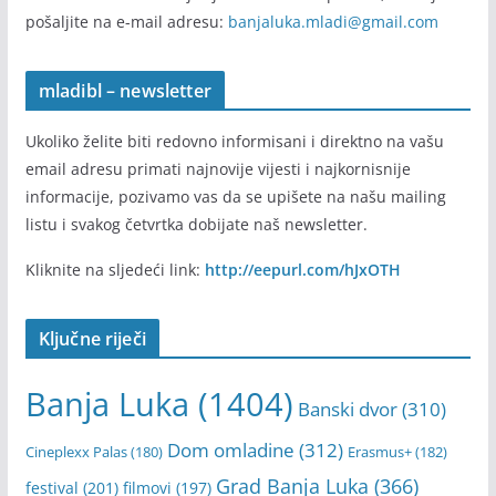
pošaljite na e-mail adresu:
banjaluka.mladi@gmail.com
mladibl – newsletter
Ukoliko želite biti redovno informisani i direktno na vašu
email adresu primati najnovije vijesti i najkornisnije
informacije, pozivamo vas da se upišete na našu mailing
listu i svakog četvrtka dobijate naš newsletter.
Kliknite na sljedeći link:
http://eepurl.com/hJxOTH
Ključne riječi
Banja Luka
(1404)
Banski dvor
(310)
Dom omladine
(312)
Cineplexx Palas
(180)
Erasmus+
(182)
Grad Banja Luka
(366)
festival
(201)
filmovi
(197)