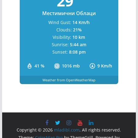
29
Местимични Облаци
Wind Gust:
14 Km/h
Clouds:
21%
Visibility:
10 km
Sunrise:
5:44 am
Sunset:
8:08 pm
41 %
1016 mb
9 Km/h
Weather from OpenWeatherMap
Copyright © 2026
mladibl.com
. All rights reserved.
Theme:
ColorMag Pro
by ThemeGrill. Powered by