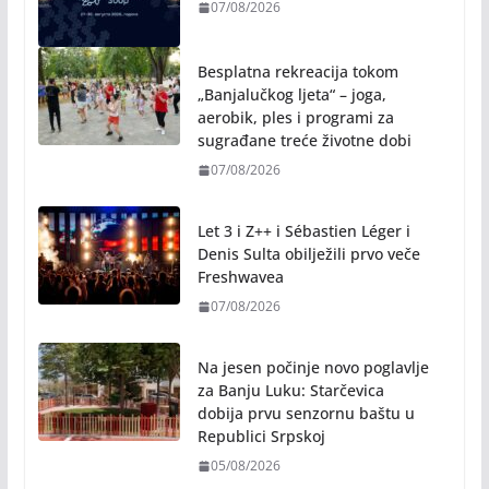
07/08/2026
Besplatna rekreacija tokom
„Banjalučkog ljeta“ – joga,
aerobik, ples i programi za
sugrađane treće životne dobi
07/08/2026
Let 3 i Z++ i Sébastien Léger i
Denis Sulta obilježili prvo veče
Freshwavea
07/08/2026
Na jesen počinje novo poglavlje
za Banju Luku: Starčevica
dobija prvu senzornu baštu u
Republici Srpskoj
05/08/2026