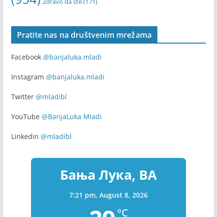
Zdravo da ste
(171)
Pratite nas na društvenim mrežama
Facebook
@banjaluka.mladi
Instagram
@banjaluka.mladi
Twitter
@mladibl
YouTube
@BanjaLuka Mladi
Linkedin
@mladibl
Бања Лука, BA
7:21 pm,
August 8, 2026
°C