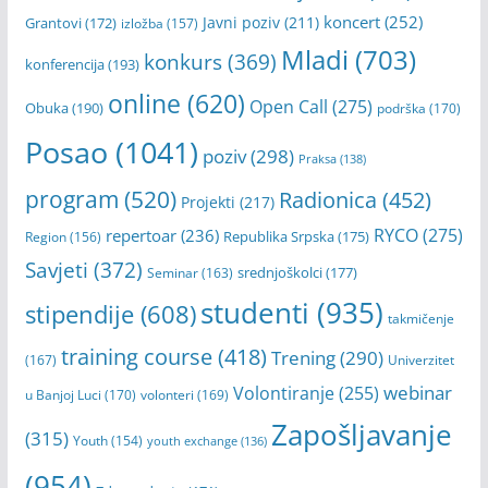
koncert
(252)
Javni poziv
(211)
Grantovi
(172)
izložba
(157)
Mladi
(703)
konkurs
(369)
konferencija
(193)
online
(620)
Open Call
(275)
Obuka
(190)
podrška
(170)
Posao
(1041)
poziv
(298)
Praksa
(138)
program
(520)
Radionica
(452)
Projekti
(217)
RYCO
(275)
repertoar
(236)
Republika Srpska
(175)
Region
(156)
Savjeti
(372)
srednjoškolci
(177)
Seminar
(163)
studenti
(935)
stipendije
(608)
takmičenje
training course
(418)
Trening
(290)
(167)
Univerzitet
webinar
Volontiranje
(255)
u Banjoj Luci
(170)
volonteri
(169)
Zapošljavanje
(315)
Youth
(154)
youth exchange
(136)
(954)