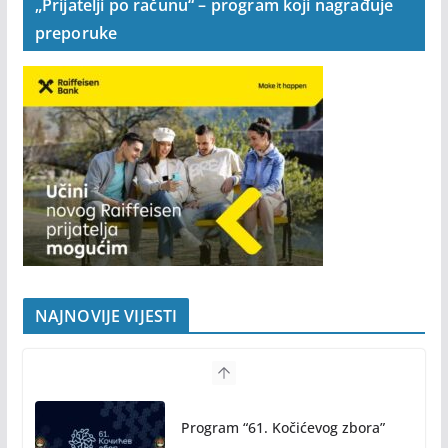
„Prijatelji po računu“ – program koji nagrađuje
preporuke
NAJNOVIJE VIJESTI
Program “61. Kočićevog zbora”