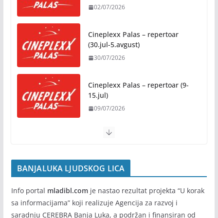
02/07/2026
Besplatni udžbenici za sve
osnovce od školske 2026/2027.
godine
Cineplexx Palas – repertoar
(30.jul-5.avgust)
07/08/2026
30/07/2026
Rukotvorine u srcu grada:
Tradicija i kreativnost u susret
Cineplexx Palas – repertoar (9-
Kočićevim danima
15.jul)
07/08/2026
09/07/2026
BANJALUKA LJUDSKOG LICA
Info portal
mladibl.com
je nastao rezultat projekta “U korak
sa informacijama” koji realizuje Agencija za razvoj i
saradnju CEREBRA Banja Luka, a podržan i finansiran od