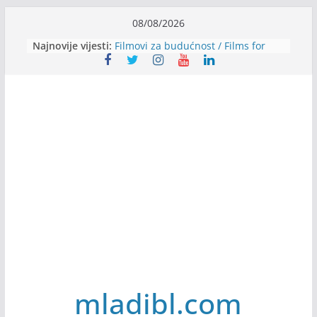
Skip
08/08/2026
to
Najnovije vijesti:
Filmovi za budućnost / Films for
content
Future
Youth Exhange: From Silence to
Strength
Dijaspora Servis zapošljava
Slatkica zapošljava
Stomatologija Kovačević zapošljava
mladibl.com