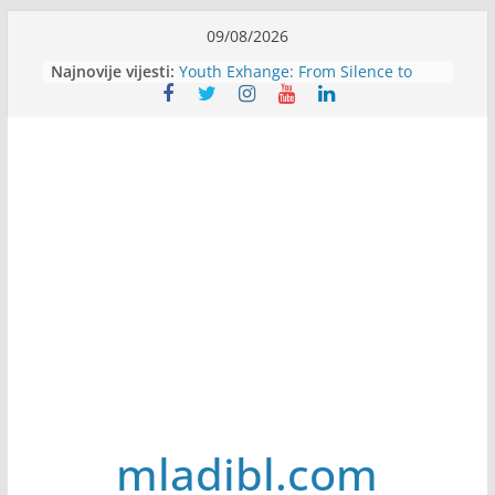
Skip
09/08/2026
to
Filmovi za budućnost / Films for
Najnovije vijesti:
Future
content
Youth Exhange: From Silence to
Strength
Dijaspora Servis zapošljava
Slatkica zapošljava
Stomatologija Kovačević zapošljava
mladibl.com