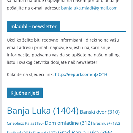
Pošalji informaciju
Ukoliko imate informaciju ili vijest koju želite da podijelite
sa nama i da bude objavljena na našem portalu, onda je
pošaljite na e-mail adresu:
banjaluka.mladi@gmail.com
mladibl – newsletter
Ukoliko želite biti redovno informisani i direktno na vašu
email adresu primati najnovije vijesti i najkornisnije
informacije, pozivamo vas da se upišete na našu mailing
listu i svakog četvrtka dobijate naš newsletter.
Kliknite na sljedeći link:
http://eepurl.com/hJxOTH
Ključne riječi