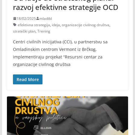
razvoj efektivne strategije OCD
18/02/2025
mladibl
efektivna strategija
,
ideja
,
organizacije civilnog društva
,
strateški plan
,
Trening
Centri civilnih inicijativa (CCI), u partnerstvu sa
Omladinskim centrom Vermont iz Brčkog,
implementiraju projekat “Resursni centar za
organizacije civilnog društva
Read More