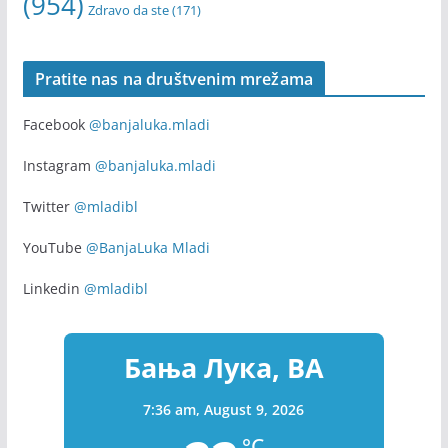
webinar
Volontiranje
(255)
u Banjoj Luci
(170)
volonteri
(169)
Zapošljavanje
(315)
Youth
(154)
youth exchange
(136)
(954)
Zdravo da ste
(171)
Pratite nas na društvenim mrežama
Facebook
@banjaluka.mladi
Instagram
@banjaluka.mladi
Twitter
@mladibl
YouTube
@BanjaLuka Mladi
Linkedin
@mladibl