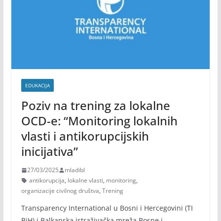
EDUKACIJA
Poziv na trening za lokalne
OCD-e: “Monitoring lokalnih
vlasti i antikorupcijskih
inicijativa”
27/03/2025
mladibl
antikorupcija
,
lokalne vlasti
,
monitoring
,
organizacije civilnog društva
,
Trening
Transparency International u Bosni i Hercegovini (TI
BiH) i Balkanska istraživačka mreža Bosne i