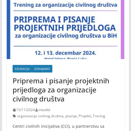
EDUKACIJA
IZDVAJAMO
Priprema i pisanje projektnih
prijedloga za organizacije
civilnog društva
15/11/2024
mladibl
organizacije civilnog društva
,
pisanje
,
Projekti
,
Trening
Centri civilnih inicijativa (CCI), u partnerstvu sa