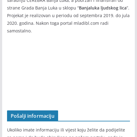
BANJALUKA LJUDSKOG LICA
Info portal
mladibl.com
je nastao rezultat projekta “U korak
sa informacijama” koji realizuje Agencija za razvoj i
saradnju CEREBRA Banja Luka, a podržan i finansiran od
strane Grada Banja Luka u sklopu “
Banjaluka ljudskog lica
”.
Projekat je realizovan u periodu od septembra 2019. do jula
2020. godina. Nakon toga portal mladibl.com radi
samostalno.