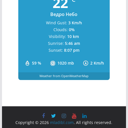
Бања Лука, BA
7:36 am,
August 9, 2026
22
°C
Ведро Небо
Wind Gust:
3 Km/h
Clouds:
0%
Visibility:
10 km
Sunrise:
5:46 am
Sunset:
8:07 pm
59 %
1020 mb
2 Km/h
Weather from OpenWeatherMap