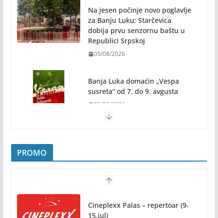
za Banju Luku: Starčevica
dobija prvu senzornu baštu u
Republici Srpskoj
05/08/2026
Banja Luka domaćin „Vespa
susreta“ od 7. do 9. avgusta
05/08/2026
Banjaluka spremna za tri dana vrhunske muzike i
hiljade posjetilaca
05/08/2026
Humanost nadmašila sva očekivanja: Freshwave
akcija darivanja krvi odjeknula širom BiH
04/08/2026
PROMO