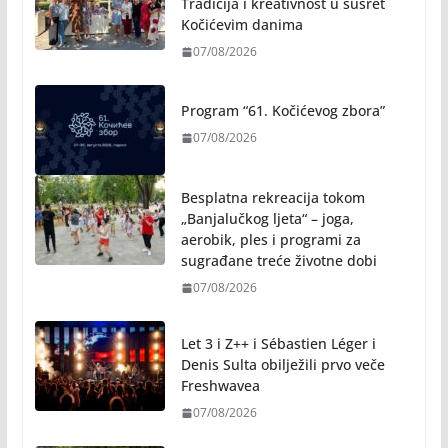
Program “61. Kočićevog zbora”
07/08/2026
Besplatna rekreacija tokom
„Banjalučkog ljeta“ – joga,
aerobik, ples i programi za
sugrađane treće životne dobi
07/08/2026
Let 3 i Z++ i Sébastien Léger i
Denis Sulta obilježili prvo veče
Freshwavea
07/08/2026
Na jesen počinje novo poglavlje