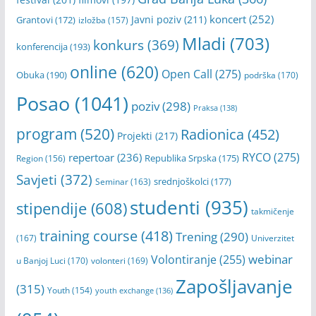
Banja Luka
(1404)
Banski dvor
(310)
Dom omladine
(312)
Cineplexx Palas
(180)
Erasmus+
(182)
Grad Banja Luka
(366)
festival
(201)
filmovi
(197)
koncert
(252)
Javni poziv
(211)
Grantovi
(172)
izložba
(157)
Mladi
(703)
konkurs
(369)
konferencija
(193)
online
(620)
Open Call
(275)
Obuka
(190)
podrška
(170)
Posao
(1041)
poziv
(298)
Praksa
(138)
program
(520)
Radionica
(452)
Projekti
(217)
RYCO
(275)
repertoar
(236)
Republika Srpska
(175)
Region
(156)
Savjeti
(372)
srednjoškolci
(177)
Seminar
(163)
studenti
(935)
stipendije
(608)
takmičenje
training course
(418)
Trening
(290)
(167)
Univerzitet