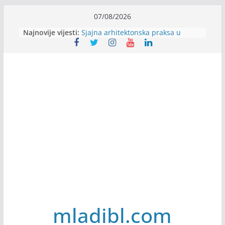
Skip
07/08/2026
to
Najnovije vijesti:
Sjajna arhitektonska praksa u
content
Švajcarskoj
mJob zapošljava
Veranda zapošljava
Body Factory zapošljava
Alter Ego zapošljava
mladibl.com