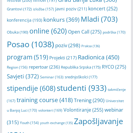
Banja Luka
(1403)
Banski dvor
(310)
Dom omladine
(312)
Cineplexx Palas
(180)
Erasmus+
(182)
Grad Banja Luka
(366)
festival
(200)
filmovi
(197)
koncert
(252)
Javni poziv
(211)
Grantovi
(172)
izložba
(157)
Mladi
(703)
konkurs
(369)
konferencija
(193)
online
(620)
Open Call
(275)
Obuka
(190)
podrška
(170)
Posao
(1038)
poziv
(298)
Praksa
(136)
program
(519)
Radionica
(450)
Projekti
(217)
RYCO
(275)
repertoar
(236)
Republika Srpska
(175)
Region
(156)
Savjeti
(372)
srednjoškolci
(177)
Seminar
(163)
studenti
(933)
stipendije
(608)
takmičenje
training course
(418)
Trening
(290)
(167)
Univerzitet