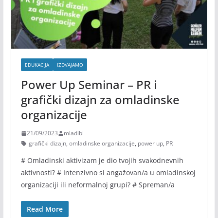
EDUKACIJA
IZDVAJAMO
Power Up Seminar – PR i
grafički dizajn za omladinske
organizacije
21/09/2023
mladibl
grafički dizajn
,
omladinske organizacije
,
power up
,
PR
# Omladinski aktivizam je dio tvojih svakodnevnih
aktivnosti? # Intenzivno si angažovan/a u omladinskoj
organizaciji ili neformalnoj grupi? # Spreman/a
Read More