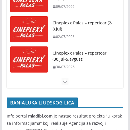
31/07/2026
Preporuke građanima povodom toplotnog talasa
Cineplexx Palas – repertoar (9-
31/07/2026
15.jul)
09/07/2026
Novo mjesto u našem gradu: Otvoren amfiteatar
kod Pravnog fakulteta
Cineplexx Palas – repertoar (2-
31/07/2026
8.jul)
02/07/2026
Na jesen počinje novo poglavlje
za Banju Luku: Starčevica
Cineplexx Palas – repertoar
dobija prvu senzornu baštu u
(30.jul-5.avgust)
Republici Srpskoj
30/07/2026
05/08/2026