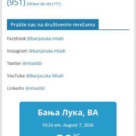
webinar
Volontiranje
(255)
u Banjoj Luci
(170)
volonteri
(169)
Zapošljavanje
(315)
Youth
(154)
youth exchange
(135)
(951)
Zdravo da ste
(171)
Pratite nas na društvenim mrežama
Facebook
@banjaluka.mladi
Instagram
@banjaluka.mladi
Twitter
@mladibl
YouTube
@BanjaLuka Mladi
Linkedin
@mladibl