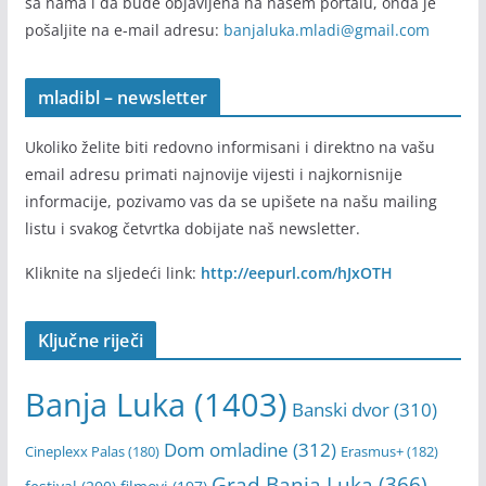
Pošalji informaciju
Ukoliko imate informaciju ili vijest koju želite da podijelite
sa nama i da bude objavljena na našem portalu, onda je
pošaljite na e-mail adresu:
banjaluka.mladi@gmail.com
mladibl – newsletter
Ukoliko želite biti redovno informisani i direktno na vašu
email adresu primati najnovije vijesti i najkornisnije
informacije, pozivamo vas da se upišete na našu mailing
listu i svakog četvrtka dobijate naš newsletter.
Kliknite na sljedeći link:
http://eepurl.com/hJxOTH
Ključne riječi