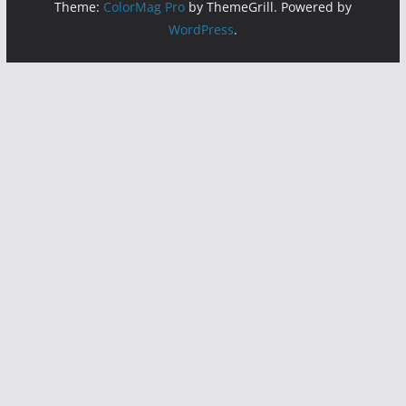
Copyright © 2026
mladibl.com
. All rights reserved.
Theme:
ColorMag Pro
by ThemeGrill. Powered by
WordPress
.