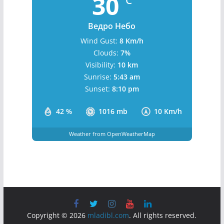
Бања Лука, BA
10:24 am,
August 7, 2026
30
°C
Ведро Небо
Wind Gust:
8 Km/h
Clouds:
7%
Visibility:
10 km
Sunrise:
5:43 am
Sunset:
8:10 pm
42 %
1016 mb
10 Km/h
Weather from OpenWeatherMap