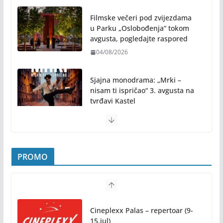
Zašto hiljade ljudi istovremeno
osjećaju isto? Nauka iza
festivalske energije
04/08/2026
Filmske večeri pod zvijezdama
u Parku „Oslobođenja“ tokom
avgusta, pogledajte raspored
04/08/2026
Sjajna monodrama: „Mrki –
nisam ti ispričao“ 3. avgusta na
tvrđavi Kastel
31/07/2026
Pridružite nam se na najljepšem porodičnom
druženju ovog ljeta: Subota, 1. avgust, od 19.00
PROMO
časova, u Parku „Mladen Stojanović“