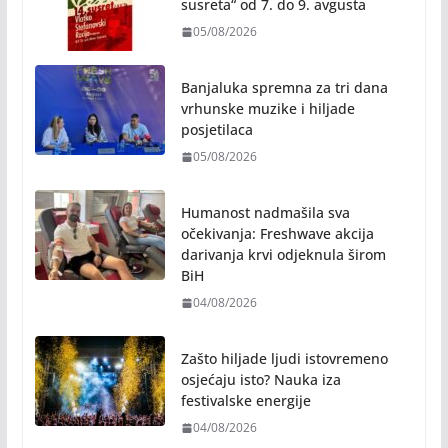
Banja Luka domaćin „Vespa
susreta“ od 7. do 9. avgusta
05/08/2026
Banjaluka spremna za tri dana
vrhunske muzike i hiljade
posjetilaca
05/08/2026
Humanost nadmašila sva
očekivanja: Freshwave akcija
darivanja krvi odjeknula širom
BiH
04/08/2026