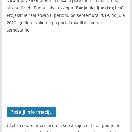
BANJALUKA LJUDSKOG LICA
Info portal
mladibl.com
je nastao rezultat projekta “U korak
sa informacijama” koji realizuje Agencija za razvoj i
saradnju CEREBRA Banja Luka, a podržan i finansiran od
strane Grada Banja Luka u sklopu “
Banjaluka ljudskog lica
”.
Projekat je realizovan u periodu od septembra 2019. do jula
2020. godina. Nakon toga portal mladibl.com radi
samostalno.