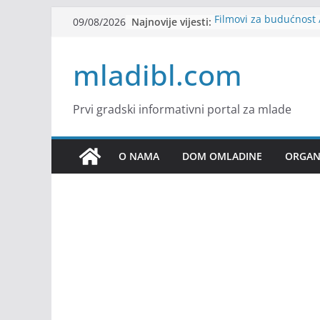
Skip
Najnovije vijesti:
Filmovi za budućnost /
09/08/2026
to
Future
Youth Exhange: From S
content
mladibl.com
Strength
Dijaspora Servis zapo
Slatkica zapošljava
Stomatologija Kovačev
Prvi gradski informativni portal za mlade
O NAMA
DOM OMLADINE
ORGANI