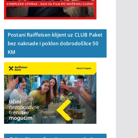
Postani Raiffeisen klijent uz CLUB Paket
bez naknade i poklon dobrodošlice 50
KM