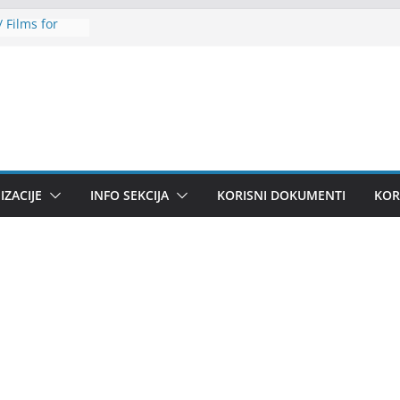
 Films for
ilence to
šljava
ić zapošljava
ZACIJE
INFO SEKCIJA
KORISNI DOKUMENTI
KOR