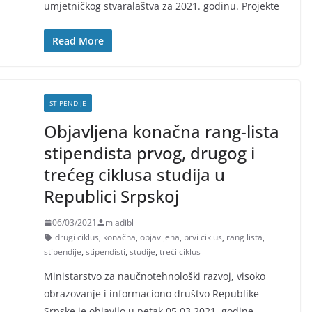
umjetničkog stvaralaštva za 2021. godinu. Projekte
Read More
STIPENDIJE
Objavljena konačna rang-lista
stipendista prvog, drugog i
trećeg ciklusa studija u
Republici Srpskoj
06/03/2021
mladibl
drugi ciklus
,
konačna
,
objavljena
,
prvi ciklus
,
rang lista
,
stipendije
,
stipendisti
,
studije
,
treći ciklus
​Ministarstvo za naučnotehnološki razvoj, visoko
obrazovanje i informaciono društvo Republike
Srpske je objavilo u petak 05.03.2021. godine