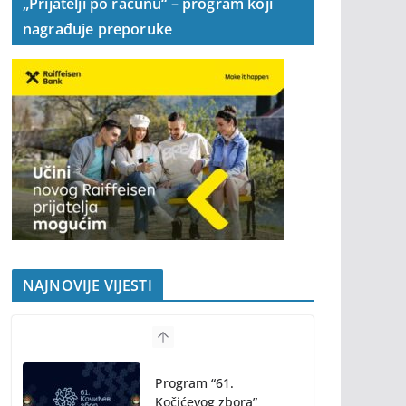
„Prijatelji po računu“ – program koji
nagrađuje preporuke
NAJNOVIJE VIJESTI
Program “61.
Kočićevog zbora”