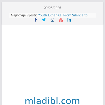
Skip
09/08/2026
to
Najnovije vijesti:
Youth Exhange: From Silence to
content
Strength
Dijaspora Servis zapošljava
Slatkica zapošljava
Stomatologija Kovačević zapošljava
Filmovi za budućnost / Films for
Future
mladibl.com