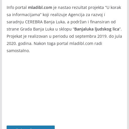
lje
l-
ta“
Info portal
mladibl.com
je nastao rezultat projekta “U korak
5.avg
–
sa informacijama” koji realizuje Agencija za razvoj i
ust)
jo
saradnju CEREBRA Banja Luka, a podržan i finansiran od
ga
30/0
strane Grada Banja Luka u sklopu “
Banjaluka ljudskog lica
”.
7/20
,
26
Projekat je realizovan u periodu od septembra 2019. do jula
ae
ro
2020. godina. Nakon toga portal mladibl.com radi
bi
samostalno.
k,
pl
es
i
pr
Pošalji informaciju
og
ra
Ukoliko imate informaciju ili vijest koju želite da podijelite
mi
sa nama i da bude objavljena na našem portalu, onda je
za
pošaljite na e-mail adresu:
banjaluka.mladi@gmail.com
su
gr
ađ
mladibl – newsletter
an