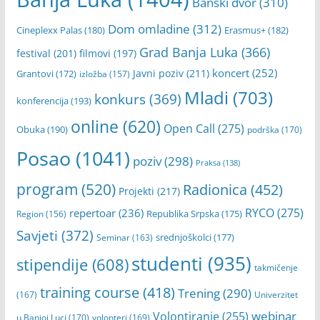
online
(620)
Open Call
(275)
Obuka
(190)
podrška
(170)
sti
Posao
(1041)
en
poziv
(298)
Praksa
(138)
Lé
ge
program
(520)
Radionica
(452)
Projekti
(217)
r i
RYCO
De
(275)
repertoar
(236)
Republika Srpska
(175)
Region
(156)
ni
Savjeti
(372)
srednjoškolci
(177)
Seminar
(163)
s
Su
studenti
(935)
stipendije
(608)
takmičenje
lta
ob
training course
(418)
Trening
(290)
(167)
Univerzitet
ilj
webinar
Volontiranje
(255)
eži
u Banjoj Luci
(170)
volonteri
(169)
li
Zapošljavanje
(315)
pr
Youth
(154)
youth exchange
(136)
vo
(954)
ve
Zdravo da ste
(171)
če
Fr
es
Pratite nas na društvenim mrežama
h