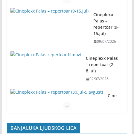
07/08/2026
Cineplexx
Palas –
Be
repertoar (9-
sp
15.jul)
lat
na
09/07/2026
re
kr
Cineplexx Palas
ea
– repertoar (2-
cij
8.jul)
a
to
02/07/2026
ko
m
Cine
„B
plexx
an
Palas
jal
–
uč
reper
ko
toar
BANJALUKA LJUDSKOG LICA
g
(30.ju