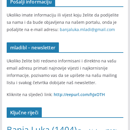
e
Ukoliko želite biti redovno informisani i direktno na vašu
tre
će
email adresu primati najnovije vijesti i najkornisnije
živ
informacije, pozivamo vas da se upišete na našu mailing
ot
listu i svakog četvrtka dobijate naš newsletter.
ne
do
Kliknite na sljedeći link:
http://eepurl.com/hJxOTH
bi
07
/0
Ključne riječi
8/
20
Banja Luka
(1404)
26
Banski dvor
(310)
Dom omladine
(312)
Cineplexx Palas
(180)
Erasmus+
(182)
Le
t 3
Grad Banja Luka
(366)
festival
(201)
filmovi
(197)
i
koncert
(252)
Javni poziv
(211)
Grantovi
(172)
izložba
(157)
Z+
+ i
Mladi
(703)
konkurs
(369)
konferencija
(193)
Sé
ba