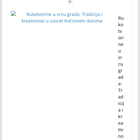
Ru
ko
tv
ori
ne
u
sr
cu
gr
ad
a:
Tr
ad
icij
a i
kr
ea
tiv
no