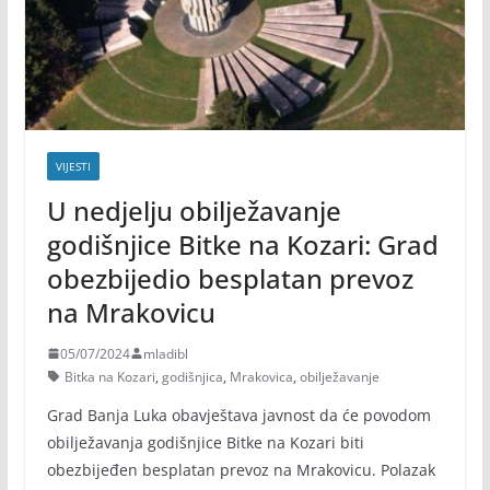
VIJESTI
U nedjelju obilježavanje
godišnjice Bitke na Kozari: Grad
obezbijedio besplatan prevoz
na Mrakovicu
05/07/2024
mladibl
Bitka na Kozari
,
godišnjica
,
Mrakovica
,
obilježavanje
Grad Banja Luka obavještava javnost da će povodom
obilježavanja godišnjice Bitke na Kozari biti
obezbijeđen besplatan prevoz na Mrakovicu. Polazak