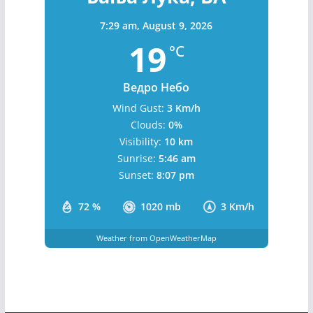
Clouds:
0%
je
Visibility:
10 km
za
Sunrise:
5:46 am
Ba
nj
Sunset:
8:07 pm
u
Lu
72 %
1020 mb
3 Km/h
ku
:
Weather from OpenWeatherMap
St
ar
če
vic
a
do
bij
a
Copyright © 2026
mladibl.com
. All rights reserved.
pr
Theme:
ColorMag Pro
by ThemeGrill. Powered by
vu
WordPress
.
se
nz
or