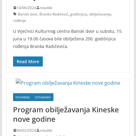
14/06/2024
mladibl
Banski dvor
,
Branko Radičević
,
godišnjica
,
obilježavanje
,
rođenje
U Vijećnici Kulturnog centra Banski dvor u subotu, 15.
juna u 19.00 časova bile obilježena 200. godišnjica
rođenja Branka Radičevića.
Read More
DOGAĐAJI
IZDVAJAMO
Program obilježavanja Kineske
nove godine
06/02/2024
mladibl