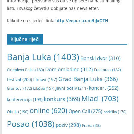
mladibl – newsletter
Ukoliko želite biti redovno informisani i direktno na vašu
email adresu primati najnovije vijesti i najkornisnije
informacije, pozivamo vas da se upišete na našu mailing
listu i svakog četvrtka dobijate naš newsletter.
Kliknite na sljedeći link:
http://eepurl.com/hJxOTH
Ključne riječi
Banja Luka
(1403)
Banski dvor
(310)
Dom omladine
(312)
Cineplexx Palas
(180)
Erasmus+
(182)
Grad Banja Luka
(366)
festival
(200)
filmovi
(197)
koncert
(252)
Javni poziv
(211)
Grantovi
(172)
izložba
(157)
Mladi
(703)
konkurs
(369)
konferencija
(193)