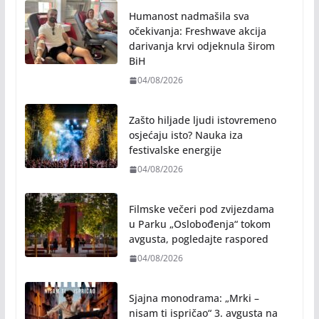
Humanost nadmašila sva
očekivanja: Freshwave akcija
darivanja krvi odjeknula širom
BiH
04/08/2026
Zašto hiljade ljudi istovremeno
osjećaju isto? Nauka iza
festivalske energije
04/08/2026
Filmske večeri pod zvijezdama
u Parku „Oslobođenja“ tokom
avgusta, pogledajte raspored
04/08/2026
Sjajna monodrama: „Mrki –
nisam ti ispričao“ 3. avgusta na