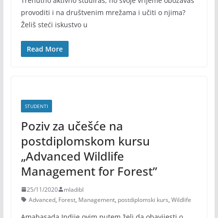
Trenutno aktivno studiraš, no svoje vrijeme obožavaš
provoditi i na društvenim mrežama i učiti o njima?
Želiš steći iskustvo u
Read More
STUDENTI
Poziv za učešće na
postdiplomskom kursu
„Advanced Wildlife
Management for Forest”
25/11/2020
mladibl
Advanced
,
Forest
,
Management
,
postdiplomski kurs
,
Wildlife
Amabasada Indije ovim putem želi da obavijesti o