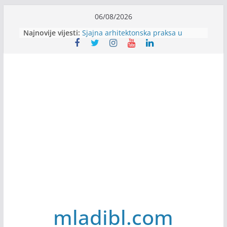
Skip
06/08/2026
to
Najnovije vijesti:
Alter Ego zapošljava
content
Sjajna arhitektonska praksa u
Švajcarskoj
mJob zapošljava
Veranda zapošljava
Body Factory zapošljava
mladibl.com