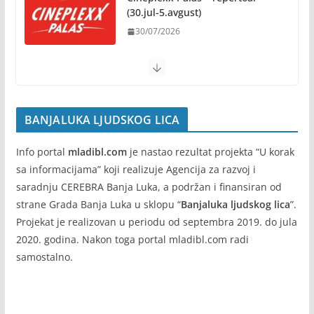
Na jesen počinje novo poglavlje za Banju Luku:
(30.jul-5.avgust)
Starčevica dobija prvu senzornu baštu u Republici
30/07/2026
Srpskoj
05/08/2026
Cineplexx Palas – repertoar (9-
15.jul)
Banja Luka domaćin „Vespa
09/07/2026
susreta“ od 7. do 9. avgusta
05/08/2026
BANJALUKA LJUDSKOG LICA
Info portal
mladibl.com
je nastao rezultat projekta “U korak
sa informacijama” koji realizuje Agencija za razvoj i
saradnju CEREBRA Banja Luka, a podržan i finansiran od
strane Grada Banja Luka u sklopu “
Banjaluka ljudskog lica
”.
Projekat je realizovan u periodu od septembra 2019. do jula
2020. godina. Nakon toga portal mladibl.com radi