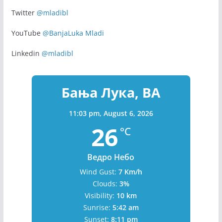
Facebook
@banjaluka.mladi
Instagram
@banjaluka.mladi
Twitter
@mladibl
YouTube
@BanjaLuka Mladi
Linkedin
@mladibl
Бања Лука, BA
11:03 pm,
August 6, 2026
26
°C
Ведро Небо
Wind Gust:
7 Km/h