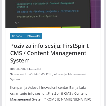
DOGAĐAJI
IZDVAJAMO
Poziv za info sesiju: FirstSpirit
CMS / Content Management
System
06/04/2023
mladibl
content
,
FirstSpirit CMS
,
ICBL
,
Info sesija
,
Management
,
System
Kompanija Asioso i Inovacioni centar Banja Luka
organizuju info sesiju: „FirstSpirit CMS / Content
Management System.“ KOME JE NAMIJENJENA INFO