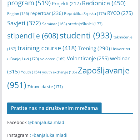
online
(620)
Open Call
(275)
Obuka
(190)
podrška
(170)
Posao
(1038)
poziv
(298)
Praksa
(136)
program
(519)
Radionica
(450)
Projekti
(217)
RYCO
(275)
repertoar
(236)
Republika Srpska
(175)
Region
(156)
Savjeti
(372)
srednjoškolci
(177)
Seminar
(163)
studenti
(933)
stipendije
(608)
takmičenje
training course
(418)
Trening
(290)
(167)
Univerzitet
webinar
Volontiranje
(255)
u Banjoj Luci
(170)
volonteri
(169)
Zapošljavanje
(315)
Youth
(154)
youth exchange
(135)
(951)
Zdravo da ste
(171)
Pratite nas na društvenim mrežama