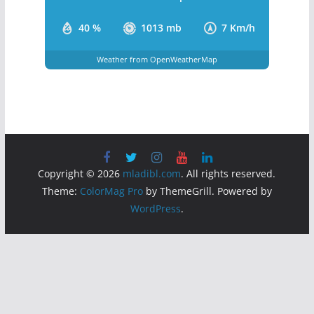
Clouds:
3%
Visibility:
10 km
Sunrise:
5:42 am
Sunset:
8:11 pm
40 %
1013 mb
7 Km/h
Weather from OpenWeatherMap
Copyright © 2026
mladibl.com
. All rights reserved.
Theme:
ColorMag Pro
by ThemeGrill. Powered by
WordPress
.