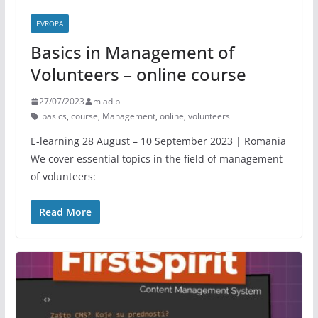
EVROPA
Basics in Management of
Volunteers – online course
27/07/2023
mladibl
basics
,
course
,
Management
,
online
,
volunteers
E-learning 28 August – 10 September 2023 | Romania
We cover essential topics in the field of management
of volunteers:
Read More