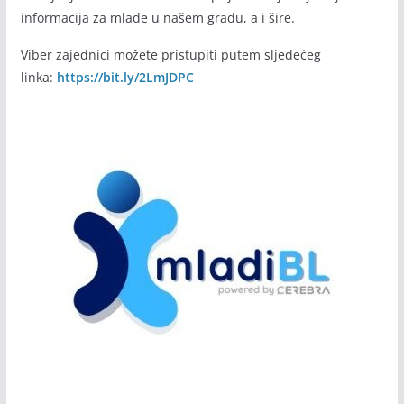
Početkom septembra 2020. godine i u cilju većeg i bržeg
informisanja mladih pokrenuli smo Viber zajednicu.
Koristili smo moderne kanale komunikacije jer su
namijenjeni brzom i efikasnom prijemu najnovijih vijesti i
informacija za mlade u našem gradu, a i šire.
Viber zajednici možete pristupiti putem sljedećeg
linka:
https://bit.ly/2LmJDPC