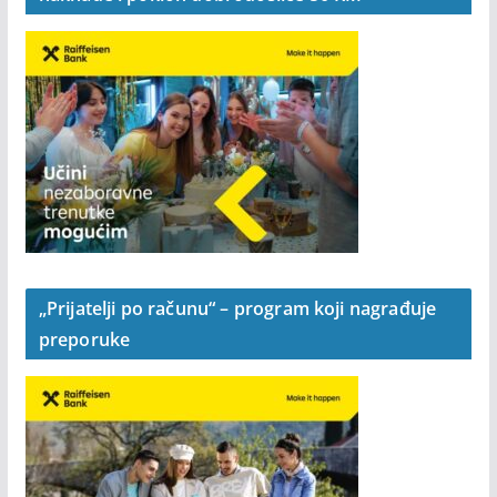
Postani Raiffeisen klijent uz CLUB Paket bez
naknade i poklon dobrodošlice 50 KM
„Prijatelji po računu“ – program koji nagrađuje
preporuke