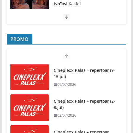
tvrđavi Kastel
31/07/2026
Pridružite nam se na
najljepšem porodičnom
druženju ovog ljeta: Subota, 1.
avgust, od 19.00 časova, u
Parku „Mladen Stojanović“
31/07/2026
PROMO
Preporuke građanima povodom toplotnog talasa
31/07/2026
Cineplexx Palas – repertoar (2-
Novo mjesto u našem gradu: Otvoren amfiteatar
8.jul)
kod Pravnog fakulteta
02/07/2026
31/07/2026
Cineplexx Palas – repertoar