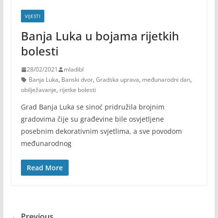
VIJESTI
Banja Luka u bojama rijetkih
bolesti
28/02/2021
mladibl
Banja Luka
,
Banski dvor
,
Gradska uprava
,
međunarodni dan
,
obilježavanje
,
rijetke bolesti
Grad Banja Luka se sinoć pridružila brojnim
gradovima čije su građevine bile osvjetljene
posebnim dekorativnim svjetlima, a sve povodom
međunarodnog
Read More
← Previous