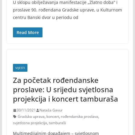
U sklopu obilježavanja manifestacije „Zlatno doba“ i
proslave 90. rođendana Gradske uprave, u Kulturnom
centru Banski dvor u periodu od
Read More
VIJESTI
Za početak rođendanske
proslave: U srijedu svjetlosna
projekcija i koncert tamburaša
30/11/2021
Nataša Gavur
Gradska uprava
,
koncert
,
rođendanska proslava
,
svjetlosna projekcija
,
tamburaši
Multimedijalnim događajem – svjetlosnom