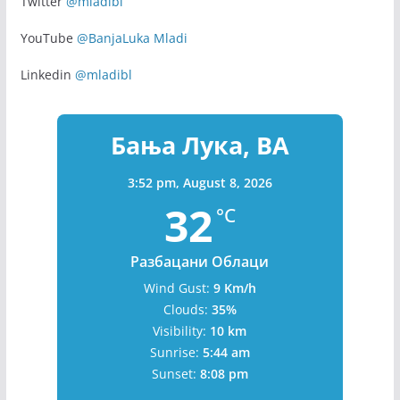
Twitter
@mladibl
YouTube
@BanjaLuka Mladi
Linkedin
@mladibl
Бања Лука, BA
3:52 pm,
August 8, 2026
32
°C
Разбацани Облаци
Wind Gust:
9 Km/h
Clouds:
35%
Visibility:
10 km
Sunrise:
5:44 am
Sunset:
8:08 pm