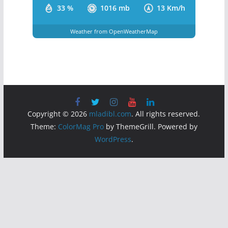
33 %
1016 mb
13 Km/h
Weather from OpenWeatherMap
Copyright © 2026
mladibl.com
. All rights reserved.
Theme:
ColorMag Pro
by ThemeGrill. Powered by
WordPress
.