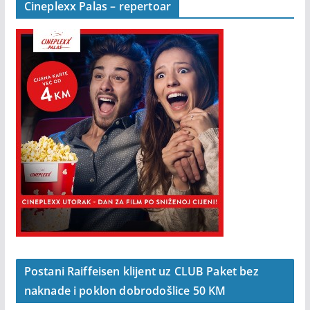
Cineplexx Palas – repertoar
Postani Raiffeisen klijent uz CLUB Paket bez
naknade i poklon dobrodošlice 50 KM