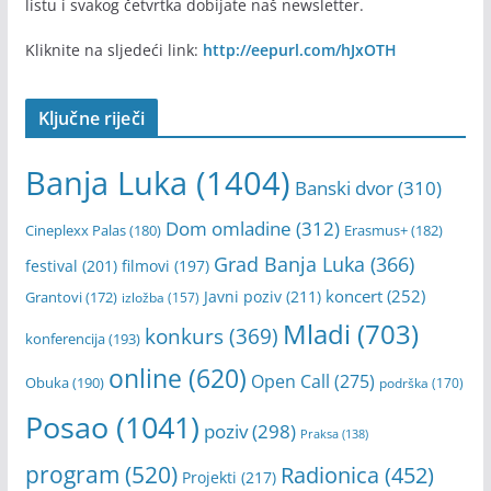
listu i svakog četvrtka dobijate naš newsletter.
Kliknite na sljedeći link:
http://eepurl.com/hJxOTH
Ključne riječi
Banja Luka
(1404)
Banski dvor
(310)
Dom omladine
(312)
Cineplexx Palas
(180)
Erasmus+
(182)
Grad Banja Luka
(366)
festival
(201)
filmovi
(197)
koncert
(252)
Javni poziv
(211)
Grantovi
(172)
izložba
(157)
Mladi
(703)
konkurs
(369)
konferencija
(193)
online
(620)
Open Call
(275)
Obuka
(190)
podrška
(170)
Posao
(1041)
poziv
(298)
Praksa
(138)
program
(520)
Radionica
(452)
Projekti
(217)