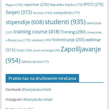
RYCO
(275)
repertoar
(236)
Republika Srpska
(175)
Region
(156)
Savjeti
(372)
srednjoškolci
(177)
Seminar
(163)
studenti
(935)
stipendije
(608)
takmičenje
training course
(418)
Trening
(290)
(167)
Univerzitet
webinar
Volontiranje
(255)
u Banjoj Luci
(170)
volonteri
(169)
Zapošljavanje
(315)
Youth
(154)
youth exchange
(136)
(954)
Zdravo da ste
(171)
Pratite nas na društvenim mrežama
Facebook
@banjaluka.mladi
Instagram
@banjaluka.mladi