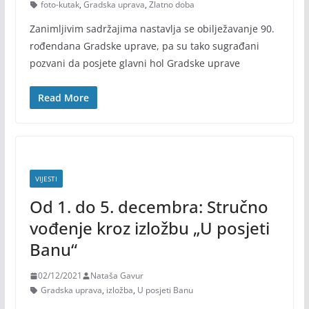
foto-kutak
,
Gradska uprava
,
Zlatno doba
Zanimljivim sadržajima nastavlja se obilježavanje 90.
rođendana Gradske uprave, pa su tako sugrađani
pozvani da posjete glavni hol Gradske uprave
Read More
VIJESTI
Od 1. do 5. decembra: Stručno
vođenje kroz izložbu „U posjeti
Banu“
02/12/2021
Nataša Gavur
Gradska uprava
,
izložba
,
U posjeti Banu