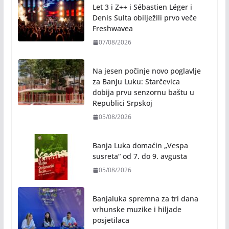
Let 3 i Z++ i Sébastien Léger i
Denis Sulta obilježili prvo veče
Freshwavea
07/08/2026
Na jesen počinje novo poglavlje
za Banju Luku: Starčevica
dobija prvu senzornu baštu u
Republici Srpskoj
05/08/2026
Banja Luka domaćin „Vespa
susreta“ od 7. do 9. avgusta
05/08/2026
Banjaluka spremna za tri dana
vrhunske muzike i hiljade
posjetilaca