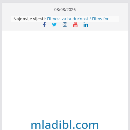
Skip
08/08/2026
Stomatologija Kovačević zapošljava
to
Najnovije vijesti:
Filmovi za budućnost / Films for
content
Future
Youth Exhange: From Silence to
Strength
Dijaspora Servis zapošljava
Slatkica zapošljava
mladibl.com