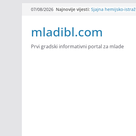
Skip
Najnovije vijesti:
Sjajna hemijsko-istra
07/08/2026
to
u Pragu
Sjajna naučno-istraži
content
mladibl.com
Švajcarskoj
Stomatologija Kovačev
Filmovi za budućnost /
Future
Prvi gradski informativni portal za mlade
Youth Exhange: From S
Strength