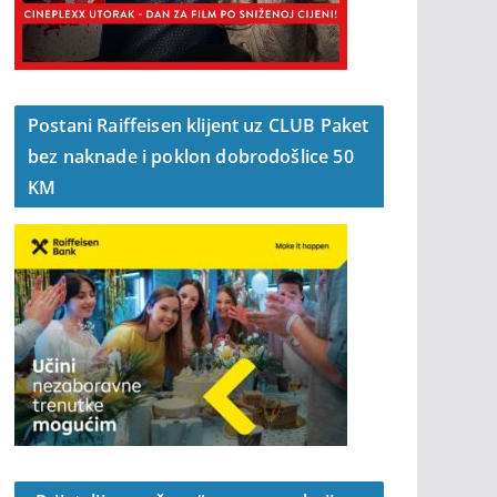
Postani Raiffeisen klijent uz CLUB Paket
bez naknade i poklon dobrodošlice 50
KM