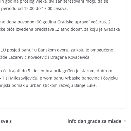
h godina prošlog vijeka, svi zaniteresovani mogu da se
u periodu od 12.00 do 17.00 časova.
tno doba povodom 90 godina Gradske uprave“ večeras, 2.
 biće izvedena predstava „Zlatno doba“, za koju je Gradska
 „U posjeti banu“ u Banskom dvoru, za koju je omogućeno
žde Lazarević Kovačević i Dragana Kovačevića.
a će trajati do 5. decembra prilagođen je starom, dobrom
 – Tisi Milosavljeviću, prvom banu Vrbaske banovine i čovjeku
torijski pomak u urbanističkom razvoju Banje Luke.
 sve s
Info dan grada za mlade