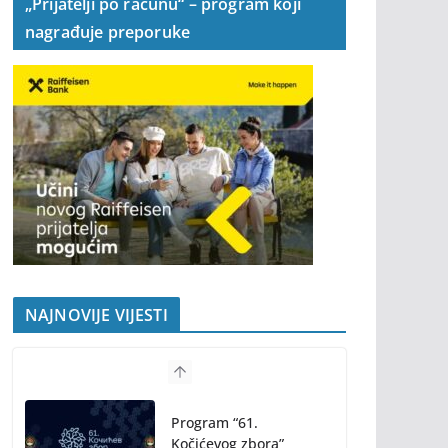
„Prijatelji po računu“ – program koji
nagrađuje preporuke
NAJNOVIJE VIJESTI
Program “61.
Kočićevog zbora”