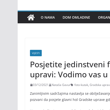
O NAMA
DOM OMLADINE
ORGANI
VIJESTI
Posjetite jedinstveni
upravi: Vodimo vas u
03/12/2021
Nataša Gavur
foto-kutak
,
Gradska uprav
Zanimljivim sadržajima nastavlja se obilježavan
pozvani da posjete glavni hol Gradske uprave gdj