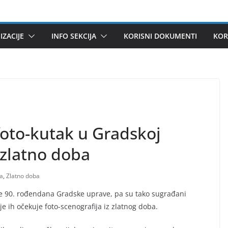
ZACIJE
INFO SEKCIJA
KORISNI DOKUMENTI
KOR
 foto-kutak u Gradskoj
 zlatno doba
a
,
Zlatno doba
je 90. rođendana Gradske uprave, pa su tako sugrađani
e ih očekuje foto-scenografija iz zlatnog doba.