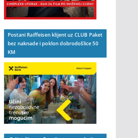
Postani Raiffeisen klijent uz CLUB Paket
bez naknade i poklon dobrodošlice 50
KM