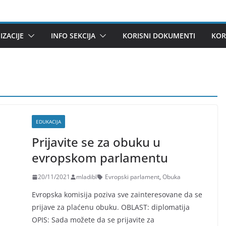
ZACIJE
INFO SEKCIJA
KORISNI DOKUMENTI
KOR
EDUKACIJA
Prijavite se za obuku u
evropskom parlamentu
20/11/2021
mladibl
Evropski parlament
,
Obuka
Evropska komisija poziva sve zainteresovane da se
prijave za plaćenu obuku. OBLAST: diplomatija
OPIS: Sada možete da se prijavite za