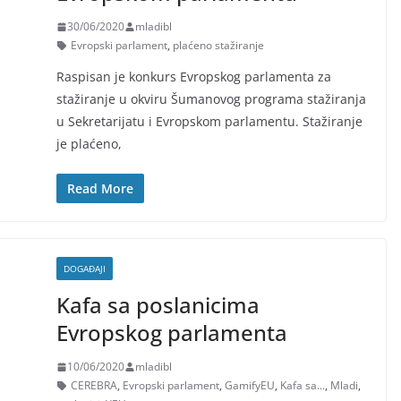
30/06/2020
mladibl
Evropski parlament
,
plaćeno stažiranje
Raspisan je konkurs Evropskog parlamenta za
stažiranje u okviru Šumanovog programa stažiranja
u Sekretarijatu i Evropskom parlamentu. Stažiranje
je plaćeno,
Read More
DOGAĐAJI
Kafa sa poslanicima
Evropskog parlamenta
10/06/2020
mladibl
CEREBRA
,
Evropski parlament
,
GamifyEU
,
Kafa sa...
,
Mladi
,