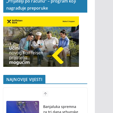
„Prijatelji po računu“ – program koji
nagrađuje preporuke
NAJNOVIJE VIJESTI
Banjaluka spremna
za tri dana vrhunske