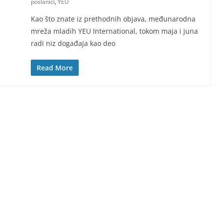
poslanici
,
YEU
Kao što znate iz prethodnih objava, međunarodna
mreža mladih YEU International, tokom maja i juna
radi niz događaja kao deo
Read More