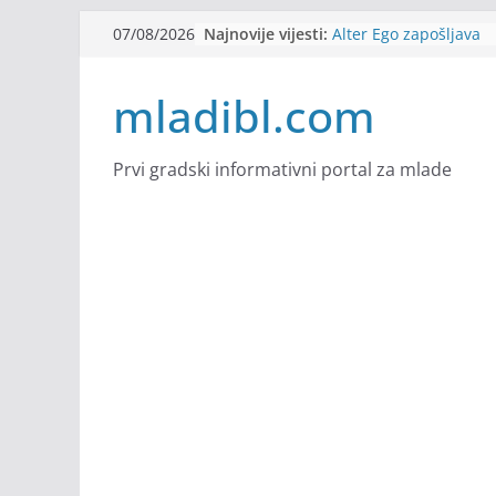
Skip
Najnovije vijesti:
Alter Ego zapošljava
07/08/2026
to
Sjajna arhitektonska 
Švajcarskoj
content
mladibl.com
mJob zapošljava
Veranda zapošljava
Body Factory zapošlja
Prvi gradski informativni portal za mlade