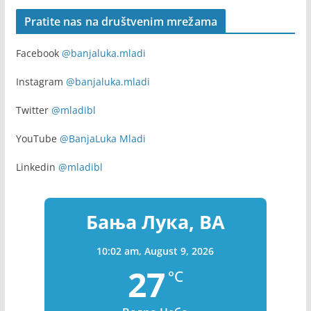
Pratite nas na društvenim mrežama
Facebook
@banjaluka.mladi
Instagram
@banjaluka.mladi
Twitter
@mladibl
YouTube
@BanjaLuka Mladi
Linkedin
@mladibl
Бања Лука, BA
10:02 am,
August 9, 2026
27
°C