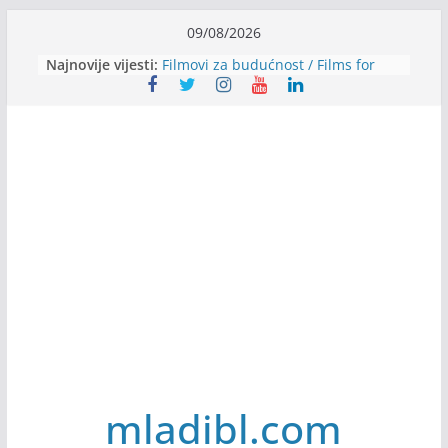
Skip
09/08/2026
to
Najnovije vijesti:
Filmovi za budućnost / Films for
content
Future
Youth Exhange: From Silence to
Strength
Dijaspora Servis zapošljava
Slatkica zapošljava
Stomatologija Kovačević zapošljava
mladibl.com