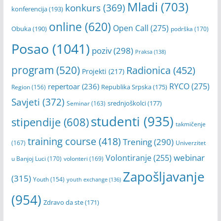
Mladi
(703)
konkurs
(369)
konferencija
(193)
online
(620)
Open Call
(275)
Obuka
(190)
podrška
(170)
Posao
(1041)
poziv
(298)
Praksa
(138)
program
(520)
Radionica
(452)
Projekti
(217)
RYCO
(275)
repertoar
(236)
Republika Srpska
(175)
Region
(156)
Savjeti
(372)
srednjoškolci
(177)
Seminar
(163)
studenti
(935)
stipendije
(608)
takmičenje
training course
(418)
Trening
(290)
(167)
Univerzitet
webinar
Volontiranje
(255)
u Banjoj Luci
(170)
volonteri
(169)
Zapošljavanje
(315)
Youth
(154)
youth exchange
(136)
(954)
Zdravo da ste
(171)