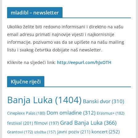
mladibl – newsletter
Ukoliko želite biti redovno informisani i direktno na vašu
email adresu primati najnovije vijesti i najkornisnije
informacije, pozivamo vas da se upišete na našu mailing
listu i svakog četvrtka dobijate naš newsletter.
Kliknite na sljedeći link:
http://eepurl.com/hJxOTH
Ključne riječi
Banja Luka
(1404)
Banski dvor
(310)
Dom omladine
(312)
Cineplexx Palas
(180)
Erasmus+
(182)
Grad Banja Luka
(366)
festival
(201)
filmovi
(197)
koncert
(252)
Javni poziv
(211)
Grantovi
(172)
izložba
(157)