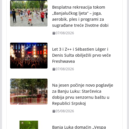
Besplatna rekreacija tokom
„Banjalučkog ljeta“ – joga,
aerobik, ples i programi za
sugrađane treće životne dobi
07/08/2026
Let 3 i Z++ i Sébastien Léger i
Denis Sulta obilježili prvo veče
Freshwavea
07/08/2026
Na jesen počinje novo poglavlje
za Banju Luku: Starčevica
dobija prvu senzornu baštu u
Republici Srpskoj
05/08/2026
Banja Luka domaćin „Vespa