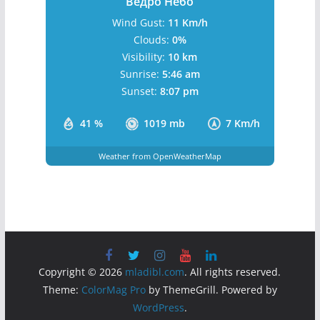
Ведро Небо
Wind Gust:
11 Km/h
Clouds:
0%
Visibility:
10 km
Sunrise:
5:46 am
Sunset:
8:07 pm
41 %
1019 mb
7 Km/h
Weather from OpenWeatherMap
Copyright © 2026
mladibl.com
. All rights reserved.
Theme:
ColorMag Pro
by ThemeGrill. Powered by
WordPress
.