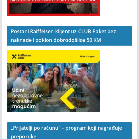
Postani Raiffeisen klijent uz CLUB Paket bez
naknade i poklon dobrodošlice 50 KM
„Prijatelji po računu“ – program koji nagrađuje
preporuke