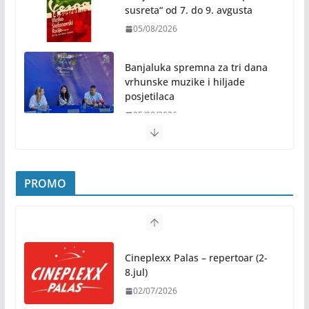
susreta“ od 7. do 9. avgusta
05/08/2026
Banjaluka spremna za tri dana
vrhunske muzike i hiljade
posjetilaca
05/08/2026
Humanost nadmašila sva očekivanja: Freshwave
akcija darivanja krvi odjeknula širom BiH
PROMO
04/08/2026
Zašto hiljade ljudi istovremeno osjećaju isto?
Nauka iza festivalske energije
Cineplexx Palas – repertoar (2-
04/08/2026
8.jul)
02/07/2026
Besplatni udžbenici za sve