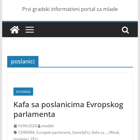
Prvi gradski informativni portal za mlade
poslanici
DOGAĐAJI
Kafa sa poslanicima Evropskog
parlamenta
10/06/2020
mladibl
CEREBRA
,
Evropski parlament
,
GamifyEU
,
Kafa sa...
,
Mladi
,
poslanici
,
YEU