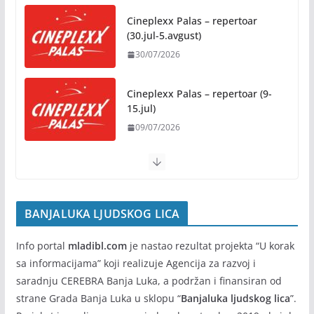
osnovce od školske 2026/2027.
godine
Cineplexx Palas – repertoar
(30.jul-5.avgust)
07/08/2026
30/07/2026
Rukotvorine u srcu grada:
Tradicija i kreativnost u susret
Cineplexx Palas – repertoar (9-
Kočićevim danima
15.jul)
07/08/2026
09/07/2026
BANJALUKA LJUDSKOG LICA
Info portal
mladibl.com
je nastao rezultat projekta “U korak
sa informacijama” koji realizuje Agencija za razvoj i
saradnju CEREBRA Banja Luka, a podržan i finansiran od
strane Grada Banja Luka u sklopu “
Banjaluka ljudskog lica
”.