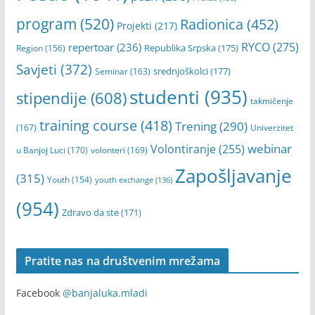
program
(520)
Radionica
(452)
Projekti
(217)
RYCO
(275)
repertoar
(236)
Republika Srpska
(175)
Region
(156)
Savjeti
(372)
srednjoškolci
(177)
Seminar
(163)
studenti
(935)
stipendije
(608)
takmičenje
training course
(418)
Trening
(290)
(167)
Univerzitet
webinar
Volontiranje
(255)
u Banjoj Luci
(170)
volonteri
(169)
Zapošljavanje
(315)
Youth
(154)
youth exchange
(136)
(954)
Zdravo da ste
(171)
Pratite nas na društvenim mrežama
Facebook
@banjaluka.mladi