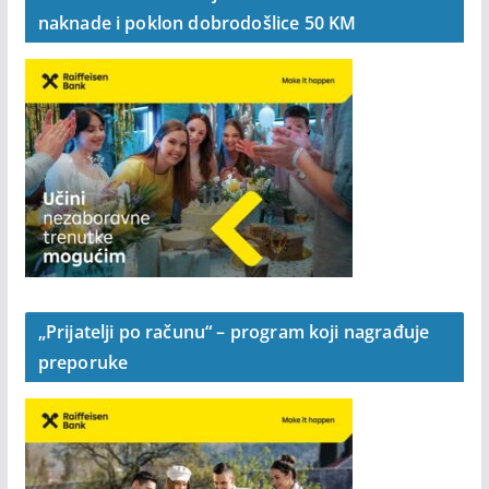
naknade i poklon dobrodošlice 50 KM
„Prijatelji po računu“ – program koji nagrađuje
preporuke