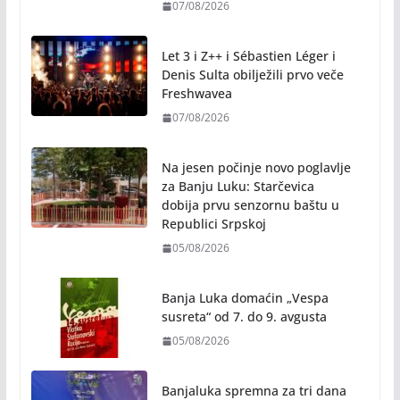
07/08/2026
Let 3 i Z++ i Sébastien Léger i
Denis Sulta obilježili prvo veče
Freshwavea
07/08/2026
Na jesen počinje novo poglavlje
za Banju Luku: Starčevica
dobija prvu senzornu baštu u
Republici Srpskoj
05/08/2026
Banja Luka domaćin „Vespa
susreta“ od 7. do 9. avgusta
05/08/2026
Banjaluka spremna za tri dana