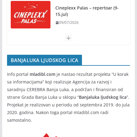
Tradicija i kreativnost u susret
Cineplexx Palas – repertoar (9-
Kočićevim danima
15.jul)
07/08/2026
09/07/2026
BANJALUKA LJUDSKOG LICA
Info portal
mladibl.com
je nastao rezultat projekta “U korak
sa informacijama” koji realizuje Agencija za razvoj i
saradnju CEREBRA Banja Luka, a podržan i finansiran od
strane Grada Banja Luka u sklopu “
Banjaluka ljudskog lica
”.
Projekat je realizovan u periodu od septembra 2019. do jula
2020. godina. Nakon toga portal mladibl.com radi
samostalno.