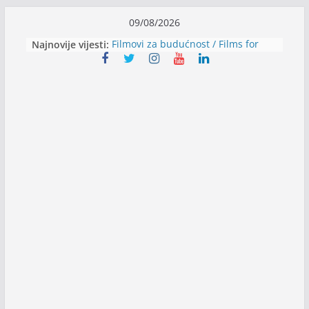
Skip
09/08/2026
to
Najnovije vijesti:
Filmovi za budućnost / Films for
content
Future
Youth Exhange: From Silence to
Strength
Dijaspora Servis zapošljava
Slatkica zapošljava
Stomatologija Kovačević zapošljava