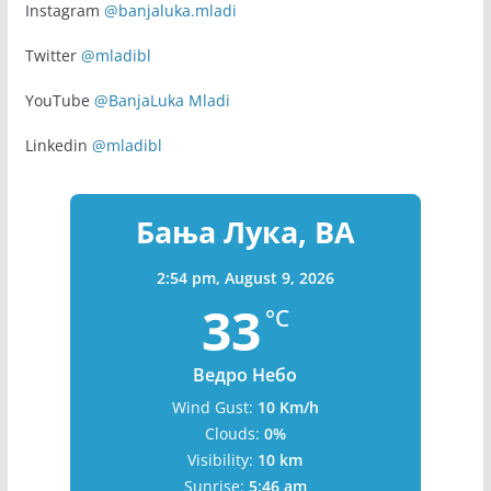
Instagram
@banjaluka.mladi
Twitter
@mladibl
YouTube
@BanjaLuka Mladi
Linkedin
@mladibl
Бања Лука, BA
2:54 pm,
August 9, 2026
33
°C
Ведро Небо
Wind Gust:
10 Km/h
Clouds:
0%
Visibility:
10 km
Sunrise:
5:46 am