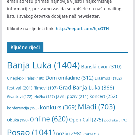
email adresu primati najnovije vijesti i najkornisnije
informacije, pozivamo vas da se upišete na našu mailing
listu i svakog četvrtka dobijate naš newsletter.
Kliknite na sljedeći link:
http://eepurl.com/hJxOTH
Ključne riječi
Banja Luka
(1404)
Banski dvor
(310)
Dom omladine
(312)
Cineplexx Palas
(180)
Erasmus+
(182)
Grad Banja Luka
(366)
festival
(201)
filmovi
(197)
koncert
(252)
Javni poziv
(211)
Grantovi
(172)
izložba
(157)
Mladi
(703)
konkurs
(369)
konferencija
(193)
online
(620)
Open Call
(275)
Obuka
(190)
podrška
(170)
Posao
(1041)
poziv
(298)
Praksa
(138)