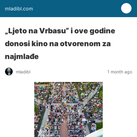
mladibl.com
„Ljeto na Vrbasu“ i ove godine
donosi kino na otvorenom za
najmlađe
mladibl
1 month ago