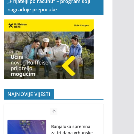
„Prijatelji po računu“ – program koji
nagrađuje preporuke
NAJNOVIJE VIJESTI
Banjaluka spremna
za tri dana vrhunske