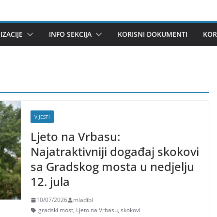
ZACIJE
INFO SEKCIJA
KORISNI DOKUMENTI
KOR
VIJESTI
Ljeto na Vrbasu:
Najatraktivniji događaj skokovi
sa Gradskog mosta u nedjelju
12. jula
10/07/2026
mladibl
gradski most
,
Ljeto na Vrbasu
,
skokovi