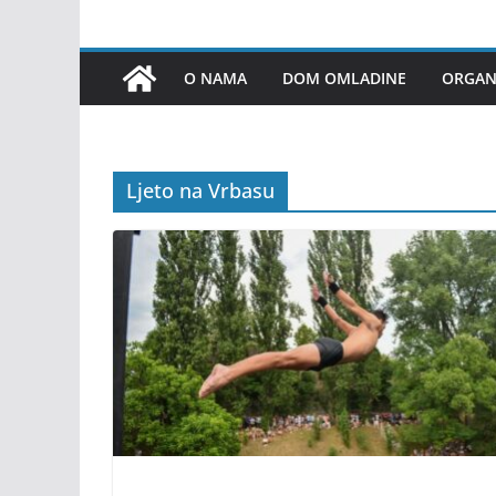
O NAMA
DOM OMLADINE
ORGANI
Ljeto na Vrbasu