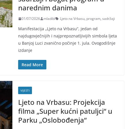
narednim danima
01/07/2026
mladibl
Ljeto na Vrbasu
,
program
,
sadržaji
Manifestacija „Ljeto na Vrbasu“, jedan od
najdugovječnijih i najprepoznatljivijih simbola ljeta
u Banjoj Luci zvanično počinje 1. jula. Ovogodišnje
izdanje
Read More
VIJESTI
Ljeto na Vrbasu: Projekcija
filma „Super kućni patuljci“ u
Parku „Oslobođenja“