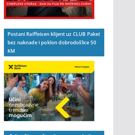
Postani Raiffeisen klijent uz CLUB Paket
bez naknade i poklon dobrodošlice 50
KM