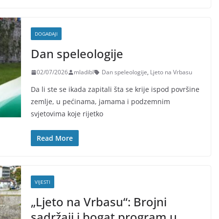
DOGAĐAJI
Dan speleologije
02/07/2026
mladibl
Dan speleologije
,
Ljeto na Vrbasu
Da li ste se ikada zapitali šta se krije ispod površine
zemlje, u pećinama, jamama i podzemnim
svjetovima koje rijetko
Read More
VIJESTI
„Ljeto na Vrbasu“: Brojni
sadržaji i bogat program u