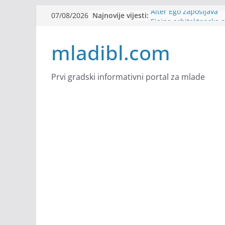
Skip
Najnovije vijesti:
Alter Ego zapošljava
07/08/2026
to
Sjajna arhitektonska 
Švajcarskoj
content
mladibl.com
mJob zapošljava
Veranda zapošljava
Body Factory zapošlja
Prvi gradski informativni portal za mlade