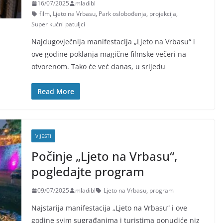
16/07/2025
mladibl
film
,
Ljeto na Vrbasu
,
Park oslobođenja
,
projekcija
,
Super kućni patuljci
Najdugovječnija manifestacija „Ljeto na Vrbasu“ i
ove godine poklanja magične filmske večeri na
otvorenom. Tako će već danas, u srijedu
Read More
VIJESTI
Počinje „Ljeto na Vrbasu“,
pogledajte program
09/07/2025
mladibl
Ljeto na Vrbasu
,
program
Najstarija manifestacija „Ljeto na Vrbasu“ i ove
godine svim sugrađanima i turistima ponudiće niz