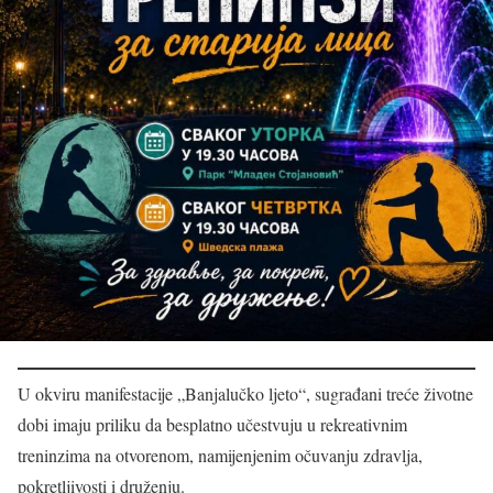
U okviru manifestacije „Banjalučko ljeto“, sugrađani treće životne
dobi imaju priliku da besplatno učestvuju u rekreativnim
treninzima na otvorenom, namijenjenim očuvanju zdravlja,
pokretljivosti i druženju.