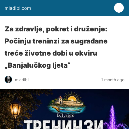
mladibl.com
Za zdravlje, pokret i druženje:
Počinju treninzi za sugrađane
treće životne dobi u okviru
„Banjalučkog ljeta“
mladibl
1 month ago