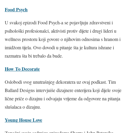
Food Psych
U svakoj epizodi Food Psych-a se pojavljuju zdravstveni i
psihološki profesionalci, aktivisti protiv dijete i drugi lideri u
wellness prostoru koji govore o njihovim odnosima s hranom i
imidžom tijela. Ovo dovodi u pitanje šta je kultura ishrane i
razmatra šta bi trebalo da bude.
How To Decorate
Oslobodi svog unutrašnjeg dekoratera uz ovaj podkast. Tim
Ballard Designs intervjuiše dizajnere enterijera koji dijele svoje
lične priče o dizajnu i odvajaju vrijeme da odgovore na pitanja
slušalaca o dizajnu.
Young House Love
Započni svoju sedmicu epizodama Sherry i John Petersika