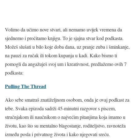
Volimo da učimo nove stvari, ali nemamo uvijek vremena da
sjednemo i pročitamo knjigu. To je sjajna stvar kod podkasta.
Možeš slušati u bilo koje doba dana, uz pranje zuba i šminkanje,
na pauzi za ručak ili tokom kupanja u kadi. Kako bismo ti
pomogli da angažuješ svoj um i kreativnost, predlažemo ovih 7
podkasta:
Pulling The Thread
Ako sebe smatraš znatiželjnom osobom, onda je ovaj podkast za
tebe. Svaka epizoda sadrži 45-minutni razgovor s piscem,
stručnjakom ili naučnikom o najvećim pitanjima koja imamo u
životu, kao što su mentalno blagostanje, roditeljstvo, ravnoteža
između posla i privatnog života i kako njegovati sreću.