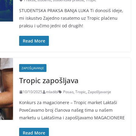
STUDENTSKA PRAKSA BANJA LUKA Ti donosiš ideje,
mi iskustvo Zajedno rasatemo uz Tropic plaćenu
praksu i učimo jedni od drugih!
Read More
ZAPOŠLJAVANJE
Tropic zapošljava
10/10/2025
mladibl
Posao
,
Tropic
,
Zapošljavanje
Konkurs za magacionere – Tropic market Laktaši
Povećavamo broj članova našeg tima u našem
marketu u Laktašima i zapošljavamo MAGACIONERE
Read More