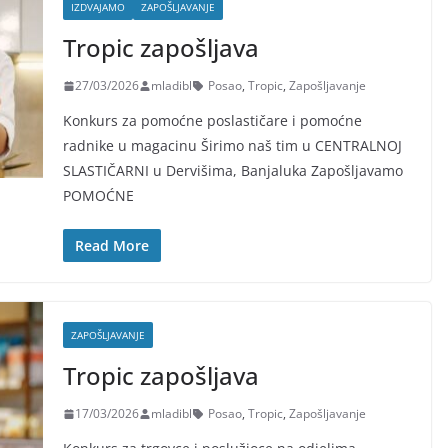
IZDVAJAMO
ZAPOŠLJAVANJE
Tropic zapošljava
27/03/2026
mladibl
Posao
,
Tropic
,
Zapošljavanje
Konkurs za pomoćne poslastičare i pomoćne
radnike u magacinu Širimo naš tim u CENTRALNOJ
SLASTIČARNI u Dervišima, Banjaluka Zapošljavamo
POMOĆNE
Read More
ZAPOŠLJAVANJE
Tropic zapošljava
17/03/2026
mladibl
Posao
,
Tropic
,
Zapošljavanje