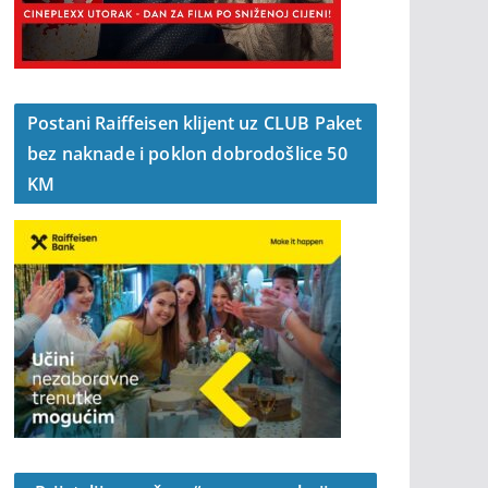
Postani Raiffeisen klijent uz CLUB Paket
bez naknade i poklon dobrodošlice 50
KM