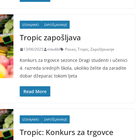
IZDVAJAMO
ZAPOŠLJAVANJE
Tropic zapošljava
13/06/2025
mladibl
Posao
,
Tropic
,
Zapošljavanje
Konkurs za trgovce sezonce Dragi studenti i učenici
4. razreda srednjih škola, ukoliko želite da zaradite
dobar džeparac tokom ljeta
Read More
IZDVAJAMO
ZAPOŠLJAVANJE
Tropic: Konkurs za trgovce