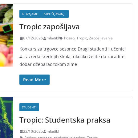
IZDVAJAMO
ZAPOŠLJAVANJE
Tropic zapošljava
07/12/2025
mladibl
Posao
,
Tropic
,
Zapošljavanje
Konkurs za trgovce sezonce Dragi studenti i učenici
4. razreda srednjih škola, ukoliko želite da zaradite
dobar džeparac tokom zime
Read More
STUDENTI
Tropic: Studentska praksa
22/10/2025
mladibl
Praksa
,
studenti
,
studentska praksa
,
Tropic