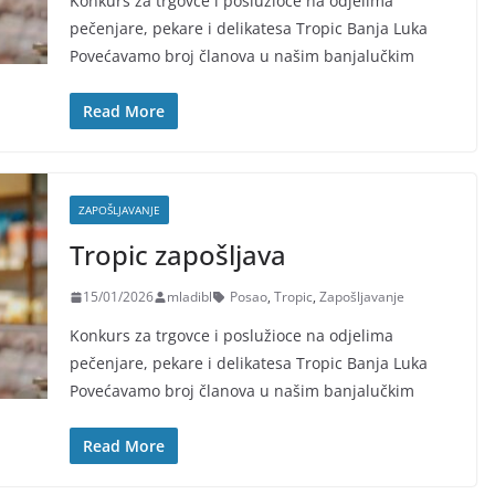
Konkurs za trgovce i poslužioce na odjelima
pečenjare, pekare i delikatesa Tropic Banja Luka
Povećavamo broj članova u našim banjalučkim
Read More
ZAPOŠLJAVANJE
Tropic zapošljava
15/01/2026
mladibl
Posao
,
Tropic
,
Zapošljavanje
Konkurs za trgovce i poslužioce na odjelima
pečenjare, pekare i delikatesa Tropic Banja Luka
Povećavamo broj članova u našim banjalučkim
Read More