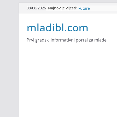
Skip
Najnovije vijesti:
Filmovi za budućnost /
08/08/2026
to
Future
Youth Exhange: From S
content
mladibl.com
Strength
Dijaspora Servis zapo
Slatkica zapošljava
Stomatologija Kovačev
Prvi gradski informativni portal za mlade