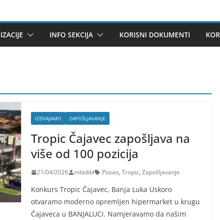
ZACIJE
INFO SEKCIJA
KORISNI DOKUMENTI
KOR
IZDVAJAMO
ZAPOŠLJAVANJE
Tropic Čajavec zapošljava na
više od 100 pozicija
21/04/2026
mladibl
Posao
,
Tropic
,
Zapošljavanje
Konkurs Tropic Čajavec, Banja Luka Uskoro
otvaramo moderno opremljen hipermarket u krugu
Čajaveca u BANJALUCI. Namjeravamo da našim