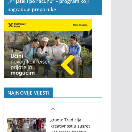
„Prijatelji po računu“ – program koji
nagrađuje preporuke
NAJNOVIJE VIJESTI
Program “61.
Kočićevog zbora”