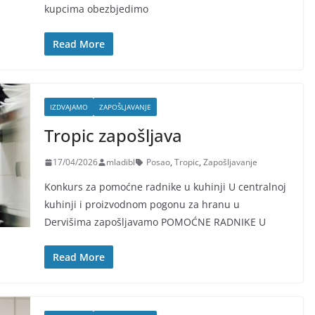
kupcima obezbjedimo
Read More
IZDVAJAMO
ZAPOŠLJAVANJE
Tropic zapošljava
17/04/2026
mladibl
Posao
,
Tropic
,
Zapošljavanje
Konkurs za pomoćne radnike u kuhinji U centralnoj
kuhinji i proizvodnom pogonu za hranu u
Dervišima zapošljavamo POMOĆNE RADNIKE U
Read More