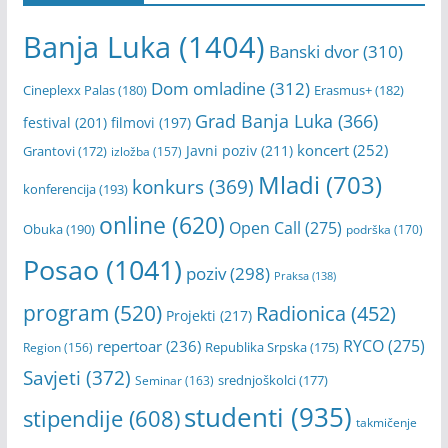
Banja Luka
(1404)
Banski dvor
(310)
Dom omladine
(312)
Cineplexx Palas
(180)
Erasmus+
(182)
Grad Banja Luka
(366)
festival
(201)
filmovi
(197)
koncert
(252)
Javni poziv
(211)
Grantovi
(172)
izložba
(157)
Mladi
(703)
konkurs
(369)
konferencija
(193)
online
(620)
Open Call
(275)
Obuka
(190)
podrška
(170)
Posao
(1041)
poziv
(298)
Praksa
(138)
program
(520)
Radionica
(452)
Projekti
(217)
RYCO
(275)
repertoar
(236)
Republika Srpska
(175)
Region
(156)
Savjeti
(372)
srednjoškolci
(177)
Seminar
(163)
studenti
(935)
stipendije
(608)
takmičenje