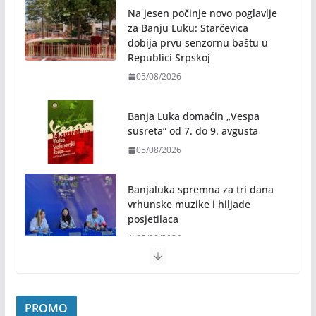
Na jesen počinje novo poglavlje
za Banju Luku: Starčevica
dobija prvu senzornu baštu u
Republici Srpskoj
05/08/2026
Banja Luka domaćin „Vespa
susreta“ od 7. do 9. avgusta
05/08/2026
Banjaluka spremna za tri dana
vrhunske muzike i hiljade
posjetilaca
05/08/2026
Humanost nadmašila sva očekivanja: Freshwave
akcija darivanja krvi odjeknula širom BiH
PROMO
04/08/2026