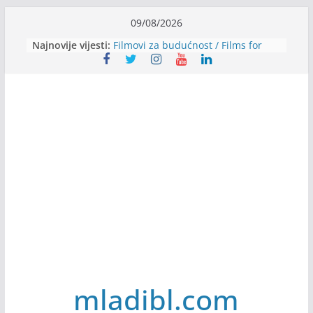
Skip
09/08/2026
to
Najnovije vijesti:
Filmovi za budućnost / Films for
content
Future
Youth Exhange: From Silence to
Strength
Dijaspora Servis zapošljava
Slatkica zapošljava
Stomatologija Kovačević zapošljava
mladibl.com