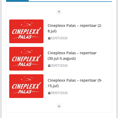
Zašto hiljade ljudi istovremeno osjećaju isto?
Nauka iza festivalske energije
Cineplexx Palas – repertoar (2-
04/08/2026
8.jul)
02/07/2026
Besplatni udžbenici za sve osnovce od školske
2026/2027. godine
Cineplexx Palas – repertoar
07/08/2026
(30.jul-5.avgust)
30/07/2026
Rukotvorine u srcu grada:
Tradicija i kreativnost u susret
Kočićevim danima
Cineplexx Palas – repertoar (9-
15.jul)
07/08/2026
09/07/2026