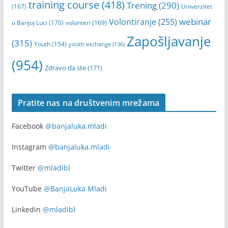
training course
(418)
Trening
(290)
(167)
Univerzitet
webinar
Volontiranje
(255)
u Banjoj Luci
(170)
volonteri
(169)
Zapošljavanje
(315)
Youth
(154)
youth exchange
(136)
(954)
Zdravo da ste
(171)
Pratite nas na društvenim mrežama
Facebook
@banjaluka.mladi
Instagram
@banjaluka.mladi
Twitter
@mladibl
YouTube
@BanjaLuka Mladi
Linkedin
@mladibl