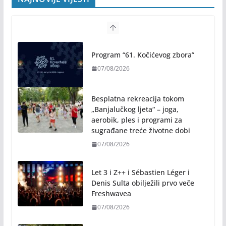
Program “61. Kočićevog zbora”
07/08/2026
Besplatna rekreacija tokom
„Banjalučkog ljeta“ – joga,
aerobik, ples i programi za
sugrađane treće životne dobi
07/08/2026
Let 3 i Z++ i Sébastien Léger i
Denis Sulta obilježili prvo veče
Freshwavea
07/08/2026