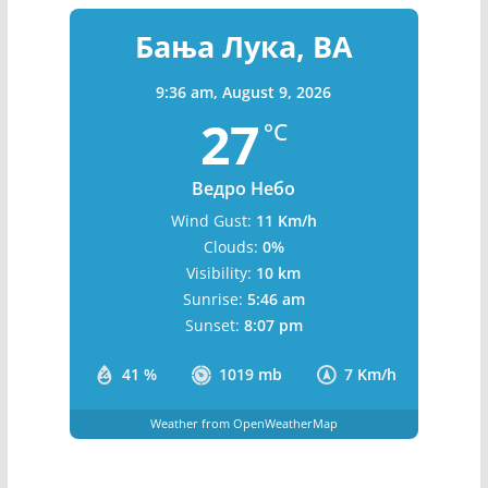
Бања Лука, BA
9:36 am,
August 9, 2026
27
°C
Ведро Небо
Wind Gust:
11 Km/h
Clouds:
0%
Visibility:
10 km
Sunrise:
5:46 am
Sunset:
8:07 pm
41 %
1019 mb
7 Km/h
Weather from OpenWeatherMap