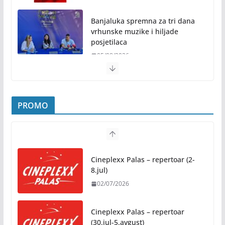
Banjaluka spremna za tri dana
vrhunske muzike i hiljade
posjetilaca
05/08/2026
Humanost nadmašila sva očekivanja: Freshwave
akcija darivanja krvi odjeknula širom BiH
PROMO
04/08/2026
Zašto hiljade ljudi istovremeno osjećaju isto?
Nauka iza festivalske energije
Cineplexx Palas – repertoar (2-
04/08/2026
8.jul)
02/07/2026
Besplatni udžbenici za sve
osnovce od školske 2026/2027.
godine
Cineplexx Palas – repertoar
(30.jul-5.avgust)
07/08/2026