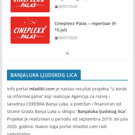
30/07/2026
Rukotvorine u srcu grada:
Tradicija i kreativnost u susret
Cineplexx Palas – repertoar (9-
Kočićevim danima
15.jul)
07/08/2026
09/07/2026
BANJALUKA LJUDSKOG LICA
Info portal
mladibl.com
je nastao rezultat projekta “U korak
sa informacijama” koji realizuje Agencija za razvoj i
saradnju CEREBRA Banja Luka, a podržan i finansiran od
strane Grada Banja Luka u sklopu “
Banjaluka ljudskog lica
”.
Projekat je realizovan u periodu od septembra 2019. do jula
2020. godina. Nakon toga portal mladibl.com radi
samostalno.