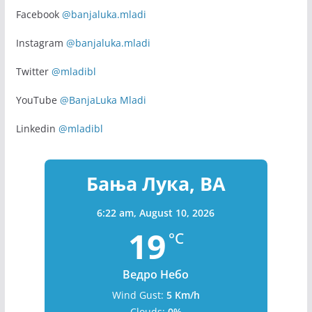
Facebook
@banjaluka.mladi
Instagram
@banjaluka.mladi
Twitter
@mladibl
YouTube
@BanjaLuka Mladi
Linkedin
@mladibl
Бања Лука, BA
6:22 am,
August 10, 2026
19
°C
Ведро Небо
Wind Gust:
5 Km/h
Clouds:
0%