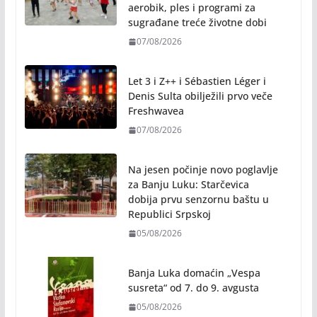
aerobik, ples i programi za
sugrađane treće životne dobi
07/08/2026
Let 3 i Z++ i Sébastien Léger i
Denis Sulta obilježili prvo veče
Freshwavea
07/08/2026
Na jesen počinje novo poglavlje
za Banju Luku: Starčevica
dobija prvu senzornu baštu u
Republici Srpskoj
05/08/2026
Banja Luka domaćin „Vespa
susreta“ od 7. do 9. avgusta
05/08/2026