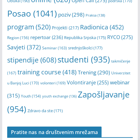
Open Call
(275)
Obuka
(190)
podrška
(170)
Posao
(1041)
poziv
(298)
Praksa
(138)
program
(520)
Radionica
(452)
Projekti
(217)
RYCO
(275)
repertoar
(236)
Republika Srpska
(175)
Region
(156)
Savjeti
(372)
srednjoškolci
(177)
Seminar
(163)
studenti
(935)
stipendije
(608)
takmičenje
training course
(418)
Trening
(290)
(167)
Univerzitet
webinar
Volontiranje
(255)
u Banjoj Luci
(170)
volonteri
(169)
Zapošljavanje
(315)
Youth
(154)
youth exchange
(136)
(954)
Zdravo da ste
(171)
Pratite nas na društvenim mrežama