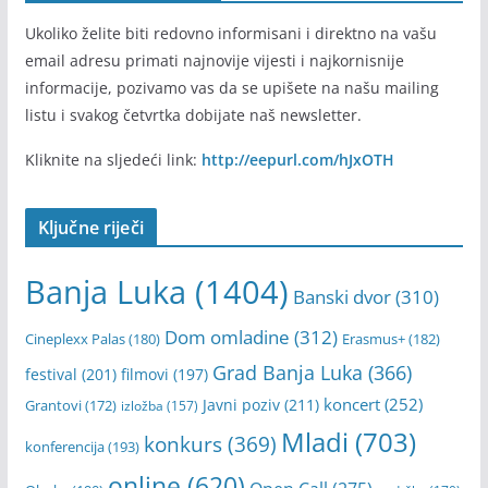
Ukoliko želite biti redovno informisani i direktno na vašu
email adresu primati najnovije vijesti i najkornisnije
informacije, pozivamo vas da se upišete na našu mailing
listu i svakog četvrtka dobijate naš newsletter.
Kliknite na sljedeći link:
http://eepurl.com/hJxOTH
Ključne riječi
Banja Luka
(1404)
Banski dvor
(310)
Dom omladine
(312)
Cineplexx Palas
(180)
Erasmus+
(182)
Grad Banja Luka
(366)
festival
(201)
filmovi
(197)
koncert
(252)
Javni poziv
(211)
Grantovi
(172)
izložba
(157)
Mladi
(703)
konkurs
(369)
konferencija
(193)
online
(620)