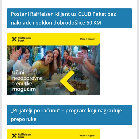
Postani Raiffeisen klijent uz CLUB Paket bez
naknade i poklon dobrodošlice 50 KM
„Prijatelji po računu“ – program koji nagrađuje
preporuke