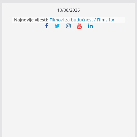
Skip
10/08/2026
to
Najnovije vijesti:
Filmovi za budućnost / Films for
content
Future
Youth Exhange: From Silence to
Strength
Dijaspora Servis zapošljava
Slatkica zapošljava
Stomatologija Kovačević zapošljava