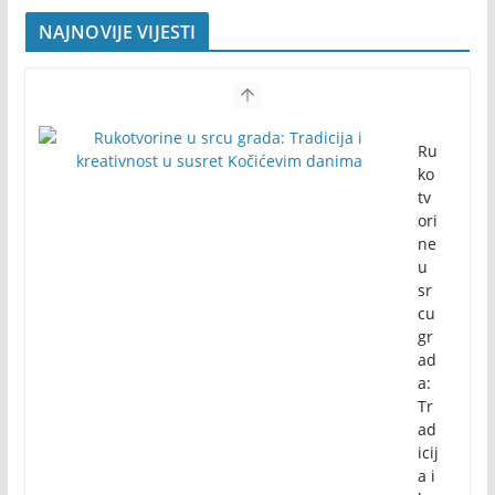
NAJNOVIJE VIJESTI
Ru
ko
tv
ori
ne
u
sr
cu
gr
ad
a:
Tr
ad
icij
a i