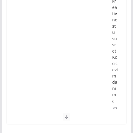
kr
ea
tiv
no
st
u
su
sr
et
Ko
čić
evi
m
da
ni
m
a
07
/0
8/
20
26