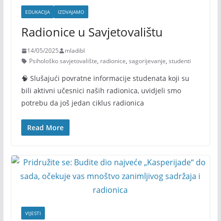
EDUKACIJA
IZDVAJAMO
Radionice u Savjetovalištu
14/05/2025
mladibl
Psihološko savjetovalište
,
radionice
,
sagorijevanje
,
studenti
🧠 Slušajući povratne informacije studenata koji su
bili aktivni učesnici naših radionica, uvidjeli smo
potrebu da još jedan ciklus radionica
Read More
VIJESTI