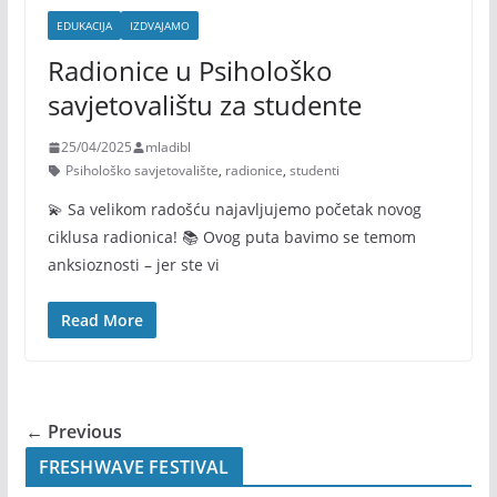
EDUKACIJA
IZDVAJAMO
Radionice u Psihološko
savjetovalištu za studente
25/04/2025
mladibl
Psihološko savjetovalište
,
radionice
,
studenti
💫 Sa velikom radošću najavljujemo početak novog
ciklusa radionica! 📚 Ovog puta bavimo se temom
anksioznosti – jer ste vi
Read More
← Previous
FRESHWAVE FESTIVAL