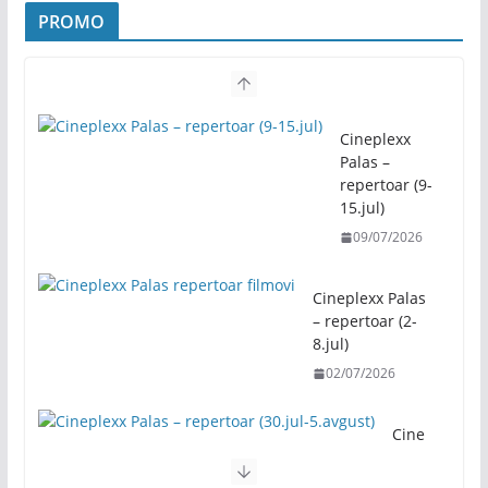
PROMO
Program “61.
Kočićevog zbora”
07/08/2026
Cineplexx
Palas –
Be
repertoar (9-
sp
15.jul)
lat
na
09/07/2026
re
kr
Cineplexx Palas
ea
– repertoar (2-
cij
8.jul)
a
to
02/07/2026
ko
m
Cine
„B
plexx
an
Palas
jal