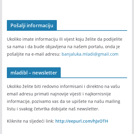
gr
ađ
an
e
Pošalji informaciju
tre
će
Ukoliko imate informaciju ili vijest koju želite da podijelite
živ
sa nama i da bude objavljena na našem portalu, onda je
ot
ne
pošaljite na e-mail adresu:
banjaluka.mladi@gmail.com
do
bi
mladibl – newsletter
07
/0
8/
Ukoliko želite biti redovno informisani i direktno na vašu
20
email adresu primati najnovije vijesti i najkornisnije
26
informacije, pozivamo vas da se upišete na našu mailing
listu i svakog četvrtka dobijate naš newsletter.
Le
t 3
Kliknite na sljedeći link:
http://eepurl.com/hJxOTH
i
Z+