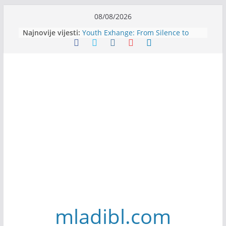
Skip
08/08/2026
to
Najnovije vijesti:
Youth Exhange: From Silence to
content
Strength
Dijaspora Servis zapošljava
Slatkica zapošljava
Stomatologija Kovačević zapošljava
Filmovi za budućnost / Films for
Future
mladibl.com