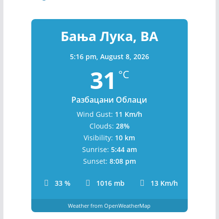
po
gl
avl
Бања Лука, BA
je
za
Ba
5:16 pm,
August 8, 2026
nj
31
°C
u
Lu
ku
Разбацани Облаци
:
Wind Gust:
11 Km/h
St
Clouds:
28%
ar
če
Visibility:
10 km
vic
Sunrise:
5:44 am
a
Sunset:
8:08 pm
do
bij
33 %
1016 mb
13 Km/h
a
pr
Weather from OpenWeatherMap
vu
se