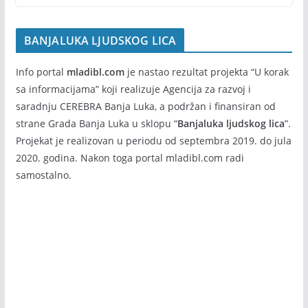
–
uč
reper
ko
toar
BANJALUKA LJUDSKOG LICA
g
(30.ju
lje
l-
ta“
Info portal
mladibl.com
je nastao rezultat projekta “U korak
5.avg
–
sa informacijama” koji realizuje Agencija za razvoj i
ust)
jo
saradnju CEREBRA Banja Luka, a podržan i finansiran od
ga,
30/0
strane Grada Banja Luka u sklopu “
Banjaluka ljudskog lica
”.
7/20
ae
26
Projekat je realizovan u periodu od septembra 2019. do jula
ro
bi
2020. godina. Nakon toga portal mladibl.com radi
k,
samostalno.
pl
es
i
pr
og
ra
mi
za
su