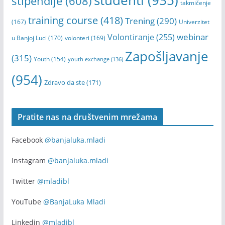
studenti
(935)
stipendije
(608)
Fr
takmičenje
es
training course
(418)
Trening
(290)
(167)
Univerzitet
h
wa
webinar
Volontiranje
(255)
u Banjoj Luci
(170)
volonteri
(169)
ve
Zapošljavanje
a
(315)
Youth
(154)
youth exchange
(136)
07
(954)
/0
Zdravo da ste
(171)
8/
20
26
Pratite nas na društvenim mrežama
Na
Facebook
@banjaluka.mladi
jes
en
Instagram
@banjaluka.mladi
po
či
Twitter
@mladibl
nj
e
YouTube
@BanjaLuka Mladi
no
vo
Linkedin
@mladibl