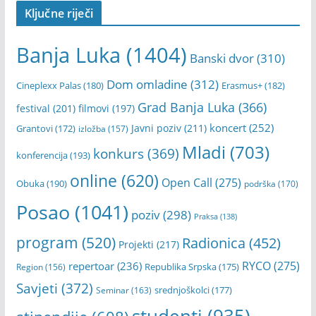
+ i
Ključne riječi
Sé
ba
Banja Luka
(1404)
sti
Banski dvor
(310)
en
Dom omladine
(312)
Lé
Cineplexx Palas
(180)
Erasmus+
(182)
ge
Grad Banja Luka
(366)
festival
(201)
filmovi
(197)
r i
koncert
(252)
De
Javni poziv
(211)
Grantovi
(172)
izložba
(157)
ni
Mladi
(703)
konkurs
(369)
konferencija
(193)
s
Su
online
(620)
Open Call
(275)
Obuka
(190)
podrška
(170)
lta
ob
Posao
(1041)
poziv
(298)
ilj
Praksa
(138)
eži
program
(520)
Radionica
(452)
Projekti
(217)
li
pr
RYCO
(275)
repertoar
(236)
Republika Srpska
(175)
Region
(156)
vo
Savjeti
(372)
ve
srednjoškolci
(177)
Seminar
(163)
če