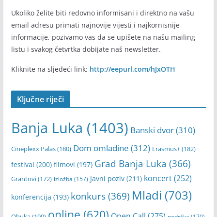
Ukoliko želite biti redovno informisani i direktno na vašu
email adresu primati najnovije vijesti i najkornisnije
informacije, pozivamo vas da se upišete na našu mailing
listu i svakog četvrtka dobijate naš newsletter.
Kliknite na sljedeći link:
http://eepurl.com/hJxOTH
Ključne riječi
Banja Luka
(1403)
Banski dvor
(310)
Dom omladine
(312)
Cineplexx Palas
(180)
Erasmus+
(182)
Grad Banja Luka
(366)
festival
(200)
filmovi
(197)
koncert
(252)
Javni poziv
(211)
Grantovi
(172)
izložba
(157)
Mladi
(703)
konkurs
(369)
konferencija
(193)
online
(620)
Open Call
(275)
Obuka
(190)
podrška
(170)