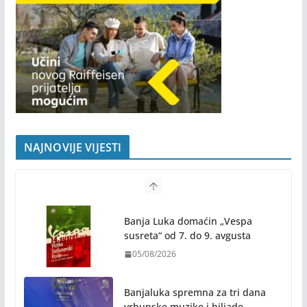
NAJNOVIJE VIJESTI
Banja Luka domaćin „Vespa
susreta“ od 7. do 9. avgusta
05/08/2026
Banjaluka spremna za tri dana
vrhunske muzike i hiljade