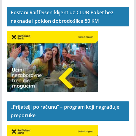
Postani Raiffeisen klijent uz CLUB Paket bez
naknade i poklon dobrodošlice 50 KM
„Prijatelji po računu“ – program koji nagrađuje
preporuke