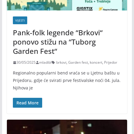
VIJESTI
Pank-folk legende “Brkovi“
ponovo stižu na “Tuborg
Garden Fest“
30/05/2025
mladibl
brkovi
,
Garden fest
,
koncert
,
Prijedor
Regionalno popularni bend vraća se u Ljetnu baštu u
Prijedoru, gdje će svirati prve festivalske noći 04. jula.
Njihova je
Read More