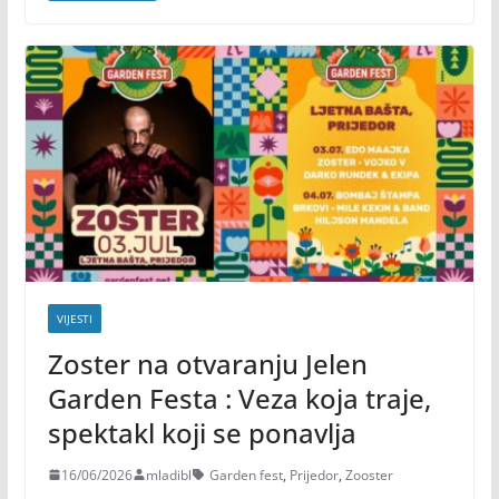
VIJESTI
Zoster na otvaranju Jelen
Garden Festa : Veza koja traje,
spektakl koji se ponavlja
16/06/2026
mladibl
Garden fest
,
Prijedor
,
Zooster