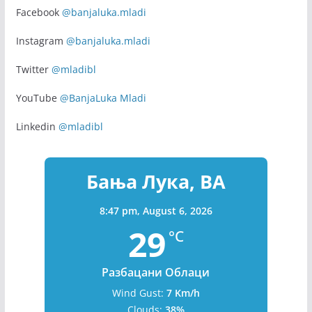
Facebook
@banjaluka.mladi
Instagram
@banjaluka.mladi
Twitter
@mladibl
YouTube
@BanjaLuka Mladi
Linkedin
@mladibl
Бања Лука, BA
8:47 pm,
August 6, 2026
29
°C
Разбацани Облаци
Wind Gust:
7 Km/h
Clouds:
38%