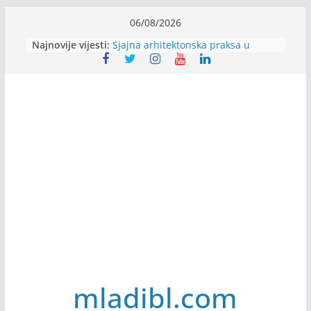
Skip
06/08/2026
Alter Ego zapošljava
to
Najnovije vijesti:
Sjajna arhitektonska praksa u
content
Švajcarskoj
mJob zapošljava
Veranda zapošljava
Body Factory zapošljava
mladibl.com