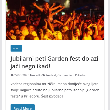
VIJESTI
Jubilarni peti Garden fest dolazi
jači nego ikad!
05/05/2025
mladibl
festival
,
Garden fest
,
Prijedor
Vodeća regionalna muzička imena donijeće ovog ljeta
svoje najjače adute na jubilarno peto izdanje „Garden
festa“ u Prijedoru. Šest izvođača
Read More