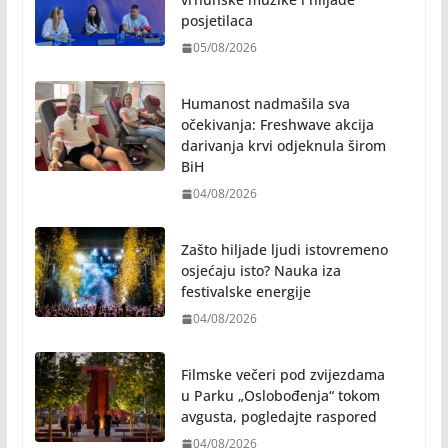
posjetilaca
05/08/2026
Humanost nadmašila sva
očekivanja: Freshwave akcija
darivanja krvi odjeknula širom
BiH
04/08/2026
Zašto hiljade ljudi istovremeno
osjećaju isto? Nauka iza
festivalske energije
04/08/2026
Filmske večeri pod zvijezdama
u Parku „Oslobođenja“ tokom
avgusta, pogledajte raspored
04/08/2026