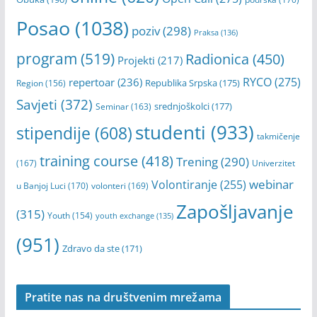
Posao
(1038)
poziv
(298)
Praksa
(136)
program
(519)
Radionica
(450)
Projekti
(217)
RYCO
(275)
repertoar
(236)
Republika Srpska
(175)
Region
(156)
Savjeti
(372)
srednjoškolci
(177)
Seminar
(163)
studenti
(933)
stipendije
(608)
takmičenje
training course
(418)
Trening
(290)
(167)
Univerzitet
webinar
Volontiranje
(255)
u Banjoj Luci
(170)
volonteri
(169)
Zapošljavanje
(315)
Youth
(154)
youth exchange
(135)
(951)
Zdravo da ste
(171)
Pratite nas na društvenim mrežama