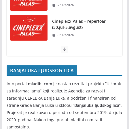
02/07/2026
Na jesen počinje novo poglavlje
za Banju Luku: Starčevica
Cineplexx Palas – repertoar
dobija prvu senzornu baštu u
(30.jul-5.avgust)
Republici Srpskoj
30/07/2026
05/08/2026
BANJALUKA LJUDSKOG LICA
Info portal
mladibl.com
je nastao rezultat projekta “U korak
sa informacijama” koji realizuje Agencija za razvoj i
saradnju CEREBRA Banja Luka, a podržan i finansiran od
strane Grada Banja Luka u sklopu “
Banjaluka ljudskog lica
”.
Projekat je realizovan u periodu od septembra 2019. do jula
2020. godina. Nakon toga portal mladibl.com radi
samostalno.