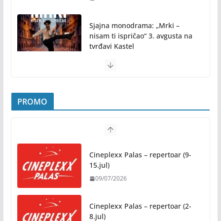
Sjajna monodrama: „Mrki –
nisam ti ispričao“ 3. avgusta na
tvrđavi Kastel
31/07/2026
Pridružite nam se na najljepšem porodičnom
druženju ovog ljeta: Subota, 1. avgust, od 19.00
časova, u Parku „Mladen Stojanović“
PROMO
31/07/2026
Preporuke građanima povodom toplotnog talasa
Cineplexx Palas – repertoar (9-
31/07/2026
15.jul)
09/07/2026
Novo mjesto u našem gradu: Otvoren amfiteatar
kod Pravnog fakulteta
Cineplexx Palas – repertoar (2-
31/07/2026
8.jul)