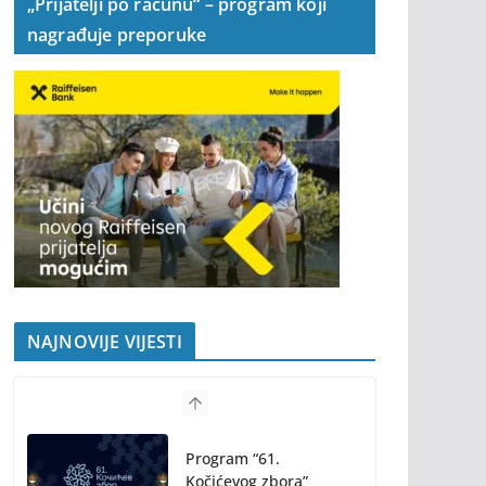
„Prijatelji po računu“ – program koji
nagrađuje preporuke
NAJNOVIJE VIJESTI
Program “61.
Kočićevog zbora”