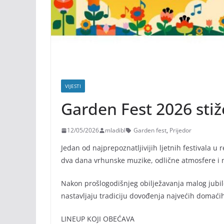
VIJESTI
Garden Fest 2026 stiž
12/05/2026
mladibl
Garden fest
,
Prijedor
Jedan od najprepoznatljivijih ljetnih festivala u re
dva dana vrhunske muzike, odlične atmosfere i 
Nakon prošlogodišnjeg obilježavanja malog jubile
nastavljaju tradiciju dovođenja najvećih domaći
LINEUP KOJI OBEĆAVA