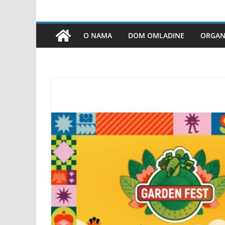
O NAMA
DOM OMLADINE
ORGANI