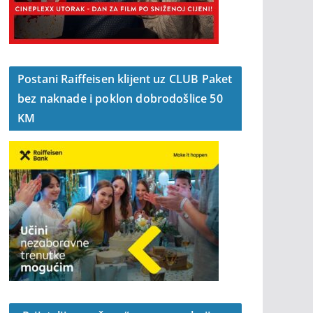
Postani Raiffeisen klijent uz CLUB Paket
bez naknade i poklon dobrodošlice 50
KM