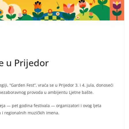
e u Prijedor
giji, “Garden Fest”, vraća se u Prijedor 3. i 4. jula, donoseći
nezaboravnog provoda u ambijentu Ljetne bašte.
ja — pet godina festivala — organizatori i ovog ljeta
h i regionalnih muzičkih imena.