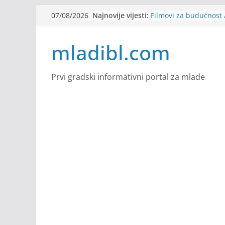
Skip
Najnovije vijesti:
Filmovi za budućnost /
07/08/2026
to
Future
Youth Exhange: From S
content
mladibl.com
Strength
Dijaspora Servis zapo
Slatkica zapošljava
Stomatologija Kovačev
Prvi gradski informativni portal za mlade