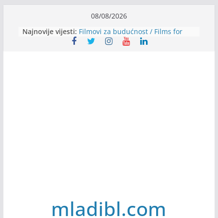
Skip
08/08/2026
to
Najnovije vijesti:
Filmovi za budućnost / Films for
content
Future
Youth Exhange: From Silence to
Strength
Dijaspora Servis zapošljava
Slatkica zapošljava
Stomatologija Kovačević zapošljava
mladibl.com