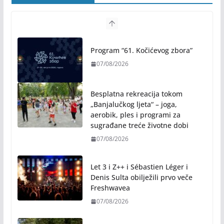
Program “61. Kočićevog zbora”
07/08/2026
Besplatna rekreacija tokom
„Banjalučkog ljeta“ – joga,
aerobik, ples i programi za
sugrađane treće životne dobi
07/08/2026
Let 3 i Z++ i Sébastien Léger i
Denis Sulta obilježili prvo veče
Freshwavea
07/08/2026