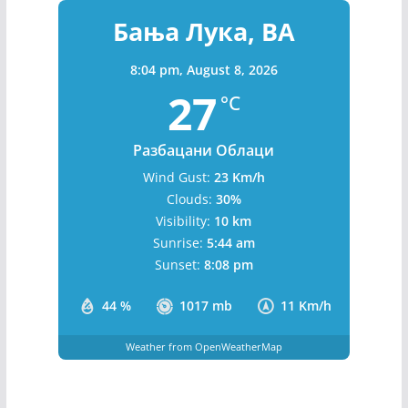
Бања Лука, BA
8:04 pm,
August 8, 2026
27
°C
Разбацани Облаци
Wind Gust:
23 Km/h
Clouds:
30%
Visibility:
10 km
Sunrise:
5:44 am
Sunset:
8:08 pm
44 %
1017 mb
11 Km/h
Weather from OpenWeatherMap