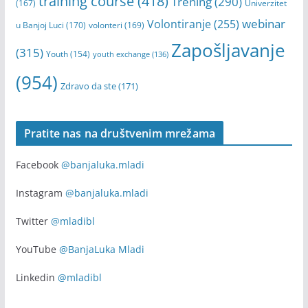
training course
(418)
Trening
(290)
(167)
Univerzitet
webinar
Volontiranje
(255)
u Banjoj Luci
(170)
volonteri
(169)
Zapošljavanje
(315)
Youth
(154)
youth exchange
(136)
(954)
Zdravo da ste
(171)
Pratite nas na društvenim mrežama
Facebook
@banjaluka.mladi
Instagram
@banjaluka.mladi
Twitter
@mladibl
YouTube
@BanjaLuka Mladi
Linkedin
@mladibl