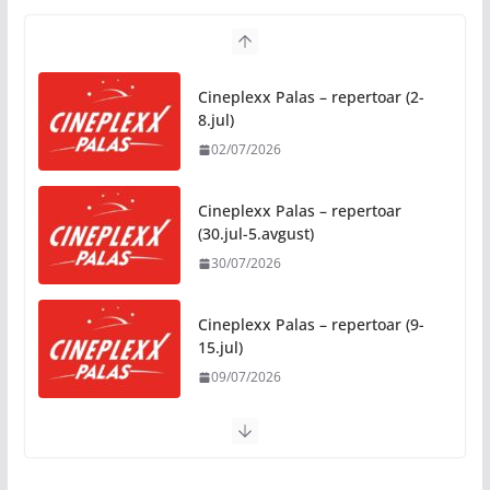
Zašto hiljade ljudi istovremeno osjećaju isto?
Nauka iza festivalske energije
Cineplexx Palas – repertoar (2-
04/08/2026
8.jul)
02/07/2026
Besplatni udžbenici za sve
osnovce od školske 2026/2027.
godine
Cineplexx Palas – repertoar
(30.jul-5.avgust)
07/08/2026
30/07/2026
Rukotvorine u srcu grada:
Tradicija i kreativnost u susret
Cineplexx Palas – repertoar (9-
Kočićevim danima
15.jul)
07/08/2026
09/07/2026