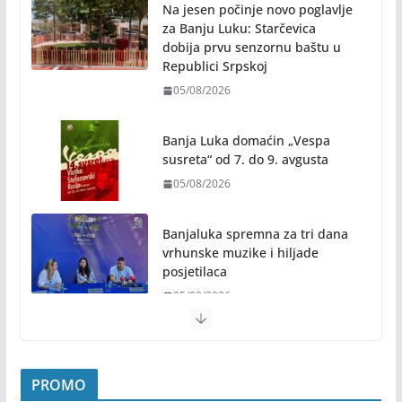
Na jesen počinje novo poglavlje
za Banju Luku: Starčevica
dobija prvu senzornu baštu u
Republici Srpskoj
05/08/2026
Banja Luka domaćin „Vespa
susreta“ od 7. do 9. avgusta
05/08/2026
Banjaluka spremna za tri dana
vrhunske muzike i hiljade
posjetilaca
05/08/2026
Humanost nadmašila sva očekivanja: Freshwave
akcija darivanja krvi odjeknula širom BiH
PROMO
04/08/2026