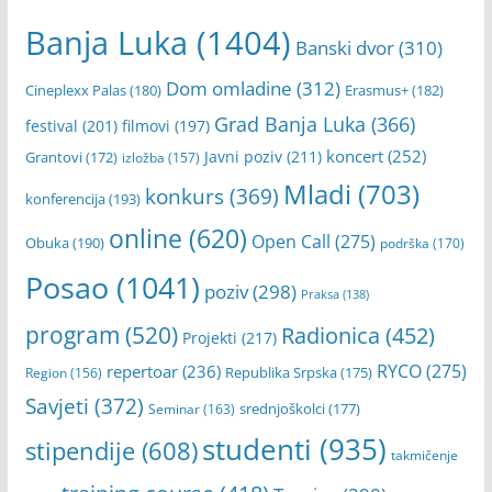
Banja Luka
(1404)
Banski dvor
(310)
Dom omladine
(312)
Cineplexx Palas
(180)
Erasmus+
(182)
Grad Banja Luka
(366)
festival
(201)
filmovi
(197)
koncert
(252)
Javni poziv
(211)
Grantovi
(172)
izložba
(157)
Mladi
(703)
konkurs
(369)
konferencija
(193)
online
(620)
Open Call
(275)
Obuka
(190)
podrška
(170)
Posao
(1041)
poziv
(298)
Praksa
(138)
program
(520)
Radionica
(452)
Projekti
(217)
RYCO
(275)
repertoar
(236)
Republika Srpska
(175)
Region
(156)
Savjeti
(372)
srednjoškolci
(177)
Seminar
(163)
studenti
(935)
stipendije
(608)
takmičenje