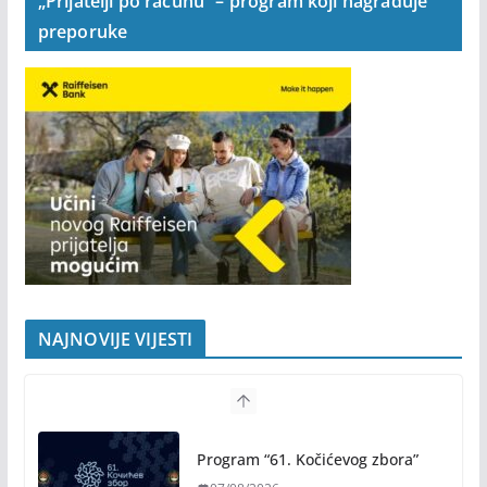
„Prijatelji po računu“ – program koji nagrađuje
preporuke
NAJNOVIJE VIJESTI
Program “61. Kočićevog zbora”