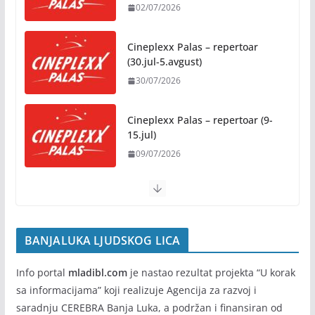
02/07/2026
Besplatni udžbenici za sve osnovce od školske
2026/2027. godine
Cineplexx Palas – repertoar
07/08/2026
(30.jul-5.avgust)
30/07/2026
Rukotvorine u srcu grada:
Tradicija i kreativnost u susret
Kočićevim danima
Cineplexx Palas – repertoar (9-
15.jul)
07/08/2026
09/07/2026
BANJALUKA LJUDSKOG LICA
Info portal
mladibl.com
je nastao rezultat projekta “U korak
sa informacijama” koji realizuje Agencija za razvoj i
saradnju CEREBRA Banja Luka, a podržan i finansiran od