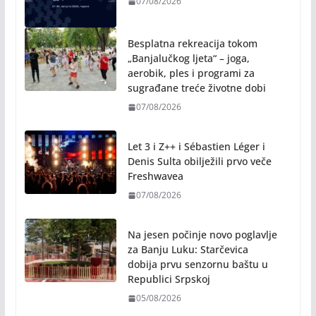
07/08/2026
Besplatna rekreacija tokom
„Banjalučkog ljeta“ – joga,
aerobik, ples i programi za
sugrađane treće životne dobi
07/08/2026
Let 3 i Z++ i Sébastien Léger i
Denis Sulta obilježili prvo veče
Freshwavea
07/08/2026
Na jesen počinje novo poglavlje
za Banju Luku: Starčevica
dobija prvu senzornu baštu u
Republici Srpskoj
05/08/2026