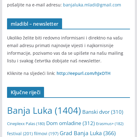
pošaljite na e-mail adresu:
banjaluka.mladi@gmail.com
mladibl – newsletter
Ukoliko želite biti redovno informisani i direktno na vašu
email adresu primati najnovije vijesti i najkornisnije
informacije, pozivamo vas da se upišete na našu mailing
listu i svakog četvrtka dobijate naš newsletter.
Kliknite na sljedeći link:
http://eepurl.com/hJxOTH
Ključne riječi
Banja Luka
(1404)
Banski dvor
(310)
Dom omladine
(312)
Cineplexx Palas
(180)
Erasmus+
(182)
Grad Banja Luka
(366)
festival
(201)
filmovi
(197)