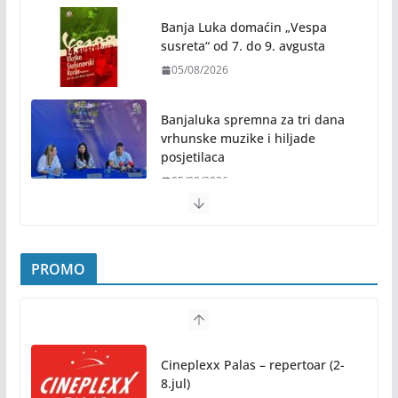
Banja Luka domaćin „Vespa
susreta“ od 7. do 9. avgusta
05/08/2026
Banjaluka spremna za tri dana
vrhunske muzike i hiljade
posjetilaca
05/08/2026
Humanost nadmašila sva očekivanja: Freshwave
akcija darivanja krvi odjeknula širom BiH
PROMO
04/08/2026
Zašto hiljade ljudi istovremeno osjećaju isto?
Nauka iza festivalske energije
Cineplexx Palas – repertoar (2-
04/08/2026
8.jul)