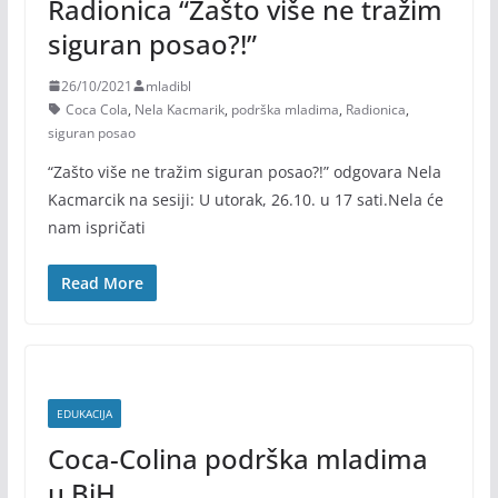
Radionica “Zašto više ne tražim
siguran posao?!”
26/10/2021
mladibl
Coca Cola
,
Nela Kacmarik
,
podrška mladima
,
Radionica
,
siguran posao
“Zašto više ne tražim siguran posao?!” odgovara Nela
Kacmarcik na sesiji: U utorak, 26.10. u 17 sati.Nela će
nam ispričati
Read More
EDUKACIJA
Coca-Colina podrška mladima
u BiH