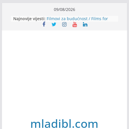
Skip
09/08/2026
to
Najnovije vijesti:
Filmovi za budućnost / Films for
content
Future
Youth Exhange: From Silence to
Strength
Dijaspora Servis zapošljava
Slatkica zapošljava
Stomatologija Kovačević zapošljava
mladibl.com