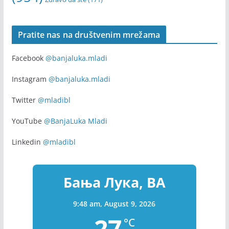
Pratite nas na društvenim mrežama
Facebook
@banjaluka.mladi
Instagram
@banjaluka.mladi
Twitter
@mladibl
YouTube
@BanjaLuka Mladi
Linkedin
@mladibl
Бања Лука, BA
9:48 am,
August 9, 2026
27
°C