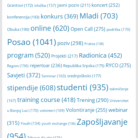
koncert
(252)
Javni poziv
(211)
Grantovi
(172)
izložba
(157)
Mladi
(703)
konkurs
(369)
konferencija
(193)
online
(620)
Open Call
(275)
Obuka
(190)
podrška
(170)
Posao
(1041)
poziv
(298)
Praksa
(138)
program
(520)
Radionica
(452)
Projekti
(217)
RYCO
(275)
repertoar
(236)
Republika Srpska
(175)
Region
(156)
Savjeti
(372)
srednjoškolci
(177)
Seminar
(163)
studenti
(935)
stipendije
(608)
takmičenje
training course
(418)
Trening
(290)
(167)
Univerzitet
webinar
Volontiranje
(255)
u Banjoj Luci
(170)
volonteri
(169)
Zapošljavanje
(315)
Youth
(154)
youth exchange
(136)
(954)
Zdravo da ste
(171)