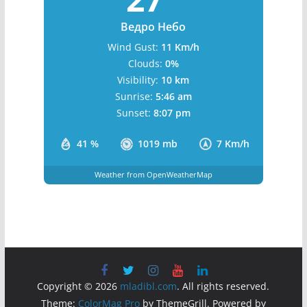
Ведро Небо
Wind Gust:
11 Km/h
Clouds:
0%
Visibility:
10 km
Sunrise:
5:46 am
Sunset:
8:07 pm
41 %
1019 mb
7 Km/h
Weather from OpenWeatherMap
Copyright © 2026
mladibl.com
. All rights reserved.
Theme:
ColorMag Pro
by ThemeGrill. Powered by