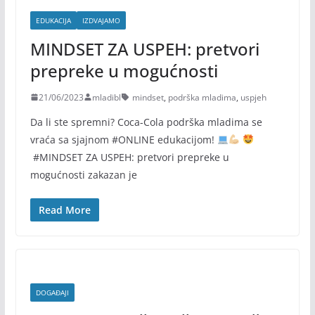
EDUKACIJA
IZDVAJAMO
MINDSET ZA USPEH: pretvori
prepreke u mogućnosti
21/06/2023
mladibl
mindset
,
podrška mladima
,
uspjeh
Da li ste spremni? Coca-Cola podrška mladima se
vraća sa sjajnom #ONLINE edukacijom!
#MINDSET ZA USPEH: pretvori prepreke u
mogućnosti zakazan je
Read More
DOGAĐAJI