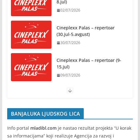
8.jul)
02/07/2026
Besplatni udžbenici za sve osnovce od školske
2026/2027. godine
Cineplexx Palas – repertoar
07/08/2026
(30.jul-5.avgust)
30/07/2026
Rukotvorine u srcu grada:
Tradicija i kreativnost u susret
Kočićevim danima
Cineplexx Palas – repertoar (9-
15.jul)
07/08/2026
09/07/2026
BANJALUKA LJUDSKOG LICA
Info portal
mladibl.com
je nastao rezultat projekta “U korak
sa informacijama” koji realizuje Agencija za razvoj i