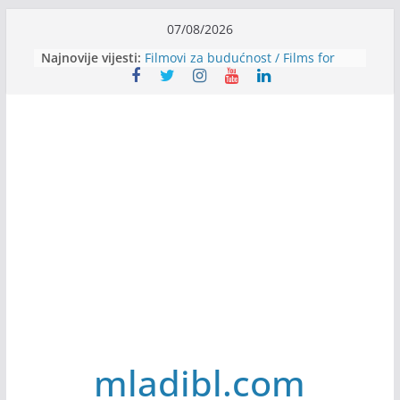
Skip
07/08/2026
to
Najnovije vijesti:
Filmovi za budućnost / Films for
content
Future
Youth Exhange: From Silence to
Strength
Dijaspora Servis zapošljava
Slatkica zapošljava
Stomatologija Kovačević zapošljava
mladibl.com