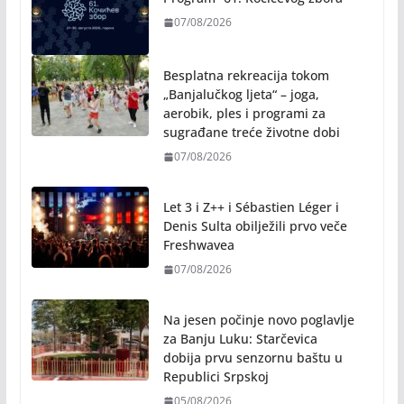
07/08/2026
Besplatna rekreacija tokom
„Banjalučkog ljeta“ – joga,
aerobik, ples i programi za
sugrađane treće životne dobi
07/08/2026
Let 3 i Z++ i Sébastien Léger i
Denis Sulta obilježili prvo veče
Freshwavea
07/08/2026
Na jesen počinje novo poglavlje
za Banju Luku: Starčevica
dobija prvu senzornu baštu u
Republici Srpskoj
05/08/2026