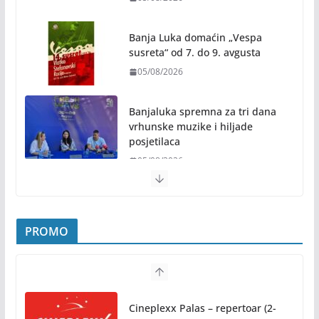
Banja Luka domaćin „Vespa
susreta“ od 7. do 9. avgusta
05/08/2026
Banjaluka spremna za tri dana
vrhunske muzike i hiljade
posjetilaca
05/08/2026
Humanost nadmašila sva očekivanja: Freshwave
akcija darivanja krvi odjeknula širom BiH
PROMO
04/08/2026
Zašto hiljade ljudi istovremeno osjećaju isto?
Nauka iza festivalske energije
Cineplexx Palas – repertoar (2-
04/08/2026