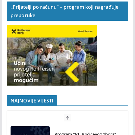
„Prijatelji po računu“ – program koji nagrađuje
preporuke
NAJNOVIJE VIJESTI
Program “61. Kočićevog zbora”