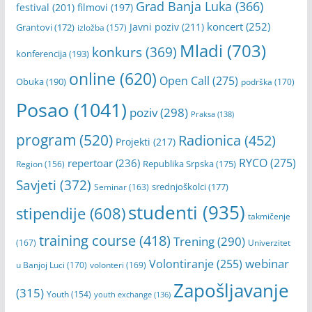
Grad Banja Luka
(366)
festival
(201)
filmovi
(197)
koncert
(252)
Javni poziv
(211)
Grantovi
(172)
izložba
(157)
Mladi
(703)
konkurs
(369)
konferencija
(193)
online
(620)
Open Call
(275)
Obuka
(190)
podrška
(170)
Posao
(1041)
poziv
(298)
Praksa
(138)
program
(520)
Radionica
(452)
Projekti
(217)
RYCO
(275)
repertoar
(236)
Republika Srpska
(175)
Region
(156)
Savjeti
(372)
srednjoškolci
(177)
Seminar
(163)
studenti
(935)
stipendije
(608)
takmičenje
training course
(418)
Trening
(290)
(167)
Univerzitet
webinar
Volontiranje
(255)
u Banjoj Luci
(170)
volonteri
(169)
Zapošljavanje
(315)
Youth
(154)
youth exchange
(136)