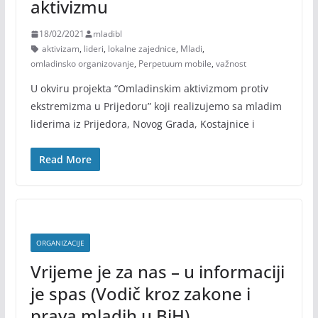
aktivizmu
18/02/2021
mladibl
aktivizam
,
lideri
,
lokalne zajednice
,
Mladi
,
omladinsko organizovanje
,
Perpetuum mobile
,
važnost
U okviru projekta “Omladinskim aktivizmom protiv
ekstremizma u Prijedoru” koji realizujemo sa mladim
liderima iz Prijedora, Novog Grada, Kostajnice i
Read More
ORGANIZACIJE
Vrijeme je za nas – u informaciji
je spas (Vodič kroz zakone i
prava mladih u BiH)