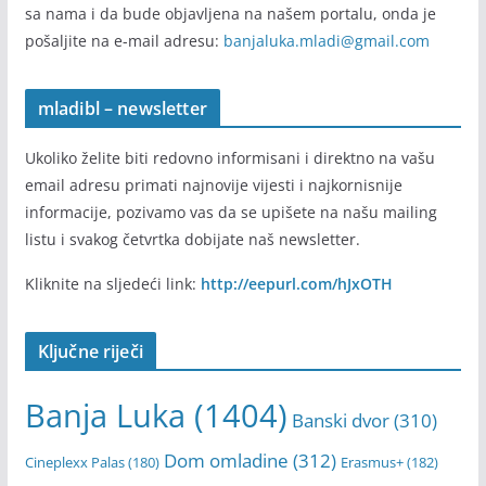
sa nama i da bude objavljena na našem portalu, onda je
pošaljite na e-mail adresu:
banjaluka.mladi@gmail.com
mladibl – newsletter
Ukoliko želite biti redovno informisani i direktno na vašu
email adresu primati najnovije vijesti i najkornisnije
informacije, pozivamo vas da se upišete na našu mailing
listu i svakog četvrtka dobijate naš newsletter.
Kliknite na sljedeći link:
http://eepurl.com/hJxOTH
Ključne riječi
Banja Luka
(1404)
Banski dvor
(310)
Dom omladine
(312)
Cineplexx Palas
(180)
Erasmus+
(182)