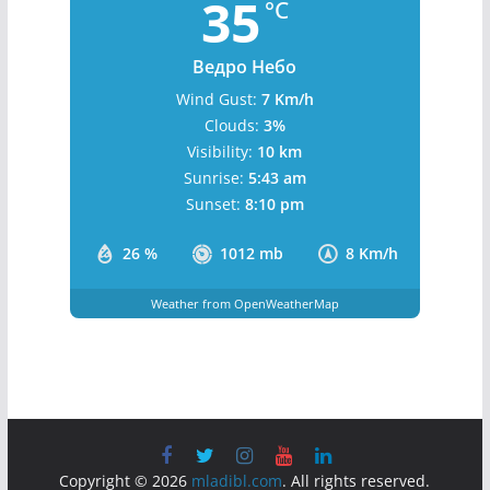
35
°C
Ведро Небо
Wind Gust:
7 Km/h
Clouds:
3%
Visibility:
10 km
Sunrise:
5:43 am
Sunset:
8:10 pm
26 %
1012 mb
8 Km/h
Weather from OpenWeatherMap
Copyright © 2026
mladibl.com
. All rights reserved.