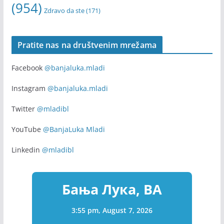
(954)
Zdravo da ste
(171)
Pratite nas na društvenim mrežama
Facebook
@banjaluka.mladi
Instagram
@banjaluka.mladi
Twitter
@mladibl
YouTube
@BanjaLuka Mladi
Linkedin
@mladibl
Бања Лука, BA
3:55 pm,
August 7, 2026