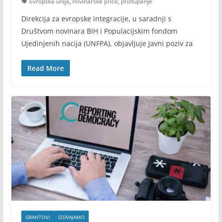
Evropska unija
,
novinarske priče
,
pristupanje
Direkcija za evropske integracije, u saradnji s
Društvom novinara BiH i Populacijskim fondom
Ujedinjenih nacija (UNFPA), objavljuje Javni poziv za
Read More
GRANTOVI
IZDVAJAMO