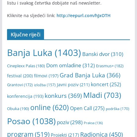
listu i svakog četvrtka dobijate naš newsletter.
Kliknite na sljedeći link:
http://eepurl.com/hJxOTH
Ključne riječi
Banja Luka
(1403)
Banski dvor
(310)
Dom omladine
(312)
Cineplexx Palas
(180)
Erasmus+
(182)
Grad Banja Luka
(366)
festival
(200)
filmovi
(197)
koncert
(252)
Javni poziv
(211)
Grantovi
(172)
izložba
(157)
Mladi
(703)
konkurs
(369)
konferencija
(193)
online
(620)
Open Call
(275)
Obuka
(190)
podrška
(170)
Posao
(1038)
poziv
(298)
Praksa
(136)
program
(519)
Radionica
(450)
Projekti
(217)