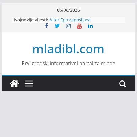
Skip
06/08/2026
to
Najnovije vijesti:
Alter Ego zapošljava
content
Sjajna arhitektonska praksa u
Švajcarskoj
mJob zapošljava
mladibl.com
Veranda zapošljava
Body Factory zapošljava
Prvi gradski informativni portal za mlade