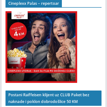
Cineplexx Palas – repertoar
Postani Raiffeisen klijent uz CLUB Paket bez
naknade i poklon dobrodošlice 50 KM