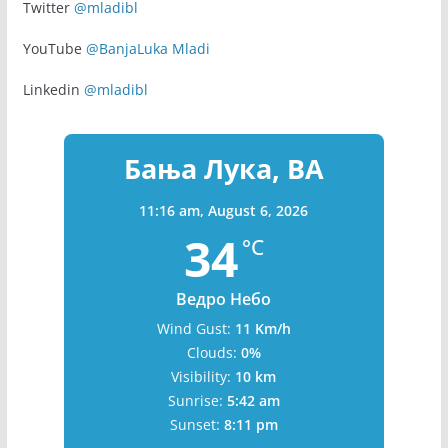
Twitter
@mladibl
YouTube
@BanjaLuka Mladi
Linkedin
@mladibl
Бања Лука, BA
11:16 am,
August 6, 2026
34
°C
Ведро Небо
Wind Gust:
11 Km/h
Clouds:
0%
Visibility:
10 km
Sunrise:
5:42 am
Sunset:
8:11 pm