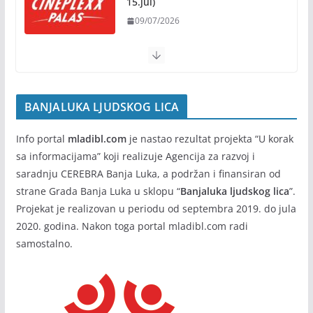
15.jul)
Banja Luka domaćin „Vespa
09/07/2026
susreta“ od 7. do 9. avgusta
05/08/2026
BANJALUKA LJUDSKOG LICA
Info portal
mladibl.com
je nastao rezultat projekta “U korak
sa informacijama” koji realizuje Agencija za razvoj i
saradnju CEREBRA Banja Luka, a podržan i finansiran od
strane Grada Banja Luka u sklopu “
Banjaluka ljudskog lica
”.
Projekat je realizovan u periodu od septembra 2019. do jula
2020. godina. Nakon toga portal mladibl.com radi
samostalno.