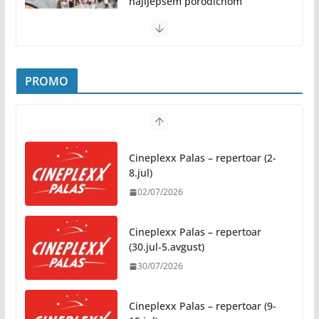
najljepšem porodičnom
druženju ovog ljeta: Subota, 1.
avgust, od 19.00 časova, u
Parku „Mladen Stojanović“
31/07/2026
PROMO
Preporuke građanima povodom toplotnog talasa
31/07/2026
Cineplexx Palas – repertoar (2-
Novo mjesto u našem gradu: Otvoren amfiteatar
8.jul)
kod Pravnog fakulteta
02/07/2026
31/07/2026
Cineplexx Palas – repertoar
Na jesen počinje novo poglavlje za Banju Luku:
(30.jul-5.avgust)
Starčevica dobija prvu senzornu baštu u Republici
30/07/2026
Srpskoj
05/08/2026
Cineplexx Palas – repertoar (9-