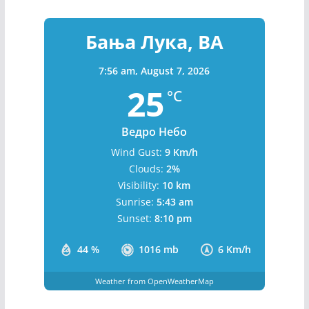
Бања Лука, BA
7:56 am,
August 7, 2026
25
°C
Ведро Небо
Wind Gust:
9 Km/h
Clouds:
2%
Visibility:
10 km
Sunrise:
5:43 am
Sunset:
8:10 pm
44 %
1016 mb
6 Km/h
Weather from OpenWeatherMap