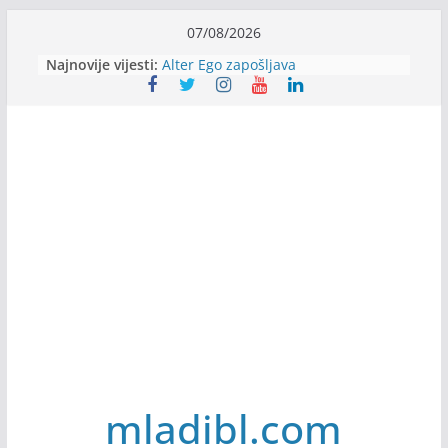
Skip
07/08/2026
to
Najnovije vijesti:
Alter Ego zapošljava
content
Sjajna arhitektonska praksa u
Švajcarskoj
mJob zapošljava
Veranda zapošljava
Body Factory zapošljava
mladibl.com