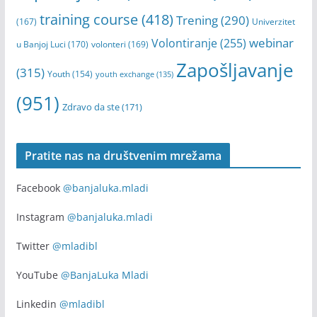
training course
(418)
Trening
(290)
(167)
Univerzitet
webinar
Volontiranje
(255)
u Banjoj Luci
(170)
volonteri
(169)
Zapošljavanje
(315)
Youth
(154)
youth exchange
(135)
(951)
Zdravo da ste
(171)
Pratite nas na društvenim mrežama
Facebook
@banjaluka.mladi
Instagram
@banjaluka.mladi
Twitter
@mladibl
YouTube
@BanjaLuka Mladi
Linkedin
@mladibl