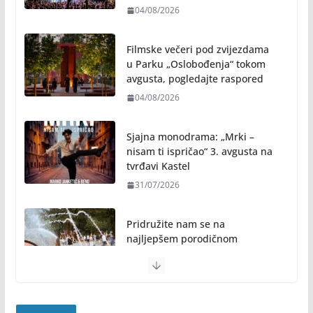
04/08/2026
Filmske večeri pod zvijezdama
u Parku „Oslobođenja“ tokom
avgusta, pogledajte raspored
04/08/2026
Sjajna monodrama: „Mrki –
nisam ti ispričao“ 3. avgusta na
tvrđavi Kastel
31/07/2026
Pridružite nam se na
najljepšem porodičnom
druženju ovog ljeta: Subota, 1.
avgust, od 19.00 časova, u
Parku „Mladen Stojanović“
31/07/2026