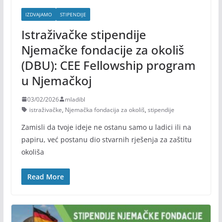
IZDVAJAMO
STIPENDIJE
Istraživačke stipendije
Njemačke fondacije za okoliš
(DBU): CEE Fellowship program
u Njemačkoj
03/02/2026
mladibl
istraživačke
,
Njemačka fondacija za okoliš
,
stipendije
Zamisli da tvoje ideje ne ostanu samo u ladici ili na
papiru, već postanu dio stvarnih rješenja za zaštitu
okoliša
Read More