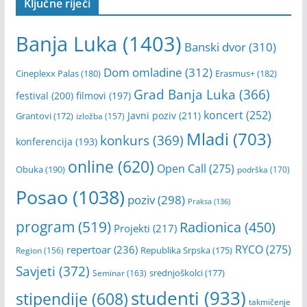
Ključne riječi
Banja Luka
(1403)
Banski dvor
(310)
Dom omladine
(312)
Cineplexx Palas
(180)
Erasmus+
(182)
Grad Banja Luka
(366)
festival
(200)
filmovi
(197)
koncert
(252)
Javni poziv
(211)
Grantovi
(172)
izložba
(157)
Mladi
(703)
konkurs
(369)
konferencija
(193)
online
(620)
Open Call
(275)
Obuka
(190)
podrška
(170)
Posao
(1038)
poziv
(298)
Praksa
(136)
program
(519)
Radionica
(450)
Projekti
(217)
RYCO
(275)
repertoar
(236)
Republika Srpska
(175)
Region
(156)
Savjeti
(372)
srednjoškolci
(177)
Seminar
(163)
studenti
(933)
stipendije
(608)
takmičenje