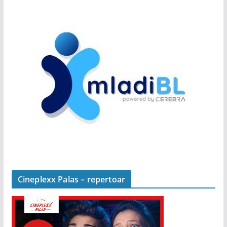
Cineplexx Palas – repertoar