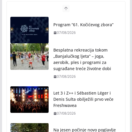
Program “61. Kočićevog zbora”
07/08/2026
Besplatna rekreacija tokom
„Banjalučkog ljeta“ – joga,
aerobik, ples i programi za
sugrađane treće životne dobi
07/08/2026
Let 3 i Z++ i Sébastien Léger i
Denis Sulta obilježili prvo veče
Freshwavea
07/08/2026
Na jesen počinje novo poglavlje