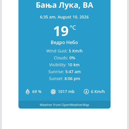
Бања Лука, BA
6:35 am,
August 10, 2026
19
°C
Ведро Небо
Wind Gust:
5 Km/h
Clouds:
0%
Visibility:
10 km
Sunrise:
5:47 am
Sunset:
8:06 pm
69 %
1017 mb
6 Km/h
Weather from OpenWeatherMap