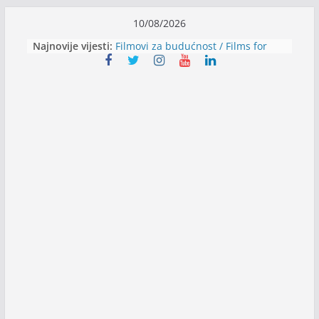
Skip
10/08/2026
to
Najnovije vijesti:
Filmovi za budućnost / Films for
content
Future
Youth Exhange: From Silence to
Strength
Dijaspora Servis zapošljava
Slatkica zapošljava
Stomatologija Kovačević zapošljava