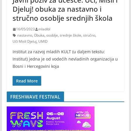
Djeluj! obuka za nastavno i
stručno osoblje srednjih škola
16/05/2023
mladibl
nastavno
,
Obuka
,
osoblje
,
srednje škole
,
stručno
,
Uči Misli Djeluj
,
UMID
Institut za razvoj mladih KULT (u daljem tekstu:
Institut) jedna je od vodećih nevladinih organizacija u
Bosni i Hercegovini koja
Read More
FRESHWAVE FESTIVAL