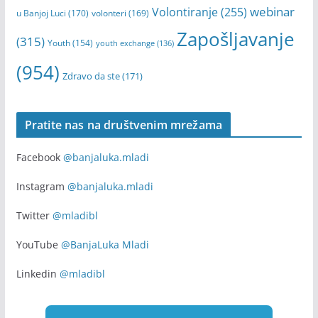
webinar
Volontiranje
(255)
u Banjoj Luci
(170)
volonteri
(169)
Zapošljavanje
(315)
Youth
(154)
youth exchange
(136)
(954)
Zdravo da ste
(171)
Pratite nas na društvenim mrežama
Facebook
@banjaluka.mladi
Instagram
@banjaluka.mladi
Twitter
@mladibl
YouTube
@BanjaLuka Mladi
Linkedin
@mladibl