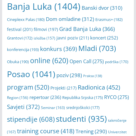
Banja Luka
(1404)
Banski dvor
(310)
Dom omladine
(312)
Cineplexx Palas
(180)
Erasmus+
(182)
Grad Banja Luka
(366)
festival
(201)
filmovi
(197)
koncert
(252)
Javni poziv
(211)
Grantovi
(172)
izložba
(157)
Mladi
(703)
konkurs
(369)
konferencija
(193)
online
(620)
Open Call
(275)
Obuka
(190)
podrška
(170)
Posao
(1041)
poziv
(298)
Praksa
(138)
program
(520)
Radionica
(452)
Projekti
(217)
RYCO
(275)
repertoar
(236)
Republika Srpska
(175)
Region
(156)
Savjeti
(372)
srednjoškolci
(177)
Seminar
(163)
studenti
(935)
stipendije
(608)
takmičenje
training course
(418)
Trening
(290)
(167)
Univerzitet