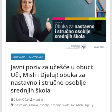
EDUKACIJA
IZDVAJAMO
Javni poziv za učešće u obuci:
Uči, Misli i Djeluj! obuka za
nastavno i stručno osoblje
srednjih škola
08/04/2024
mladibl
nastavno
,
Obuka
,
osoblje
,
srednje škole
,
Uči Misli i Djeluj