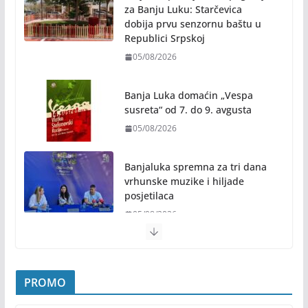
za Banju Luku: Starčevica
dobija prvu senzornu baštu u
Republici Srpskoj
05/08/2026
Banja Luka domaćin „Vespa
susreta“ od 7. do 9. avgusta
05/08/2026
Banjaluka spremna za tri dana
vrhunske muzike i hiljade
posjetilaca
05/08/2026
Humanost nadmašila sva očekivanja: Freshwave
akcija darivanja krvi odjeknula širom BiH
PROMO
04/08/2026