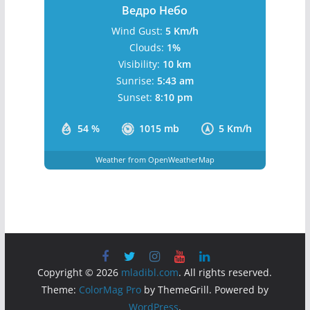
Ведро Небо
Wind Gust:
5 Km/h
Clouds:
1%
Visibility:
10 km
Sunrise:
5:43 am
Sunset:
8:10 pm
54 %
1015 mb
5 Km/h
Weather from OpenWeatherMap
Copyright © 2026
mladibl.com
. All rights reserved.
Theme:
ColorMag Pro
by ThemeGrill. Powered by
WordPress
.