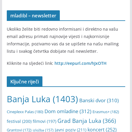
mladibl – newsletter
Ukoliko želite biti redovno informisani i direktno na vašu
email adresu primati najnovije vijesti i najkornisnije
informacije, pozivamo vas da se upišete na našu mailing
listu i svakog četvrtka dobijate naš newsletter.
Kliknite na sljedeći link:
http://eepurl.com/hJxOTH
Ključne riječi
Banja Luka
(1403)
Banski dvor
(310)
Dom omladine
(312)
Cineplexx Palas
(180)
Erasmus+
(182)
Grad Banja Luka
(366)
festival
(200)
filmovi
(197)
koncert
(252)
Javni poziv
(211)
Grantovi
(172)
izložba
(157)