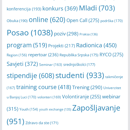
Mladi
(703)
konkurs
(369)
konferencija
(193)
online
(620)
Open Call
(275)
Obuka
(190)
podrška
(170)
Posao
(1038)
poziv
(298)
Praksa
(136)
program
(519)
Radionica
(450)
Projekti
(217)
RYCO
(275)
repertoar
(236)
Republika Srpska
(175)
Region
(156)
Savjeti
(372)
srednjoškolci
(177)
Seminar
(163)
studenti
(933)
stipendije
(608)
takmičenje
training course
(418)
Trening
(290)
(167)
Univerzitet
webinar
Volontiranje
(255)
u Banjoj Luci
(170)
volonteri
(169)
Zapošljavanje
(315)
Youth
(154)
youth exchange
(135)
(951)
Zdravo da ste
(171)