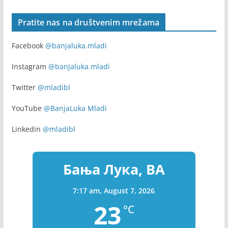
Pratite nas na društvenim mrežama
Facebook
@banjaluka.mladi
Instagram
@banjaluka.mladi
Twitter
@mladibl
YouTube
@BanjaLuka Mladi
Linkedin
@mladibl
Бања Лука, BA
7:17 am,
August 7, 2026
23
°C