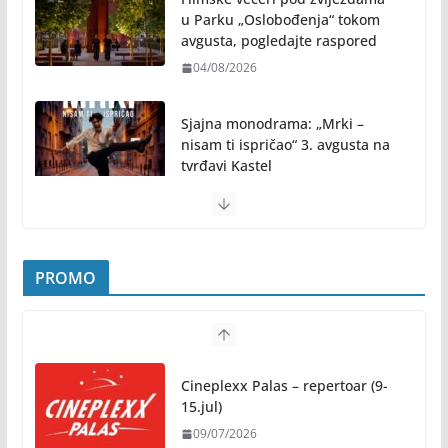
u Parku „Oslobođenja“ tokom
avgusta, pogledajte raspored
04/08/2026
Sjajna monodrama: „Mrki –
nisam ti ispričao“ 3. avgusta na
tvrđavi Kastel
31/07/2026
Pridružite nam se na najljepšem porodičnom
druženju ovog ljeta: Subota, 1. avgust, od 19.00
PROMO
časova, u Parku „Mladen Stojanović“
31/07/2026
Preporuke građanima povodom toplotnog talasa
Cineplexx Palas – repertoar (9-
31/07/2026
15.jul)
09/07/2026