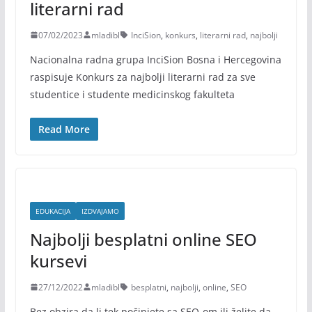
literarni rad
07/02/2023
mladibl
InciSion
,
konkurs
,
literarni rad
,
najbolji
Nacionalna radna grupa InciSion Bosna i Hercegovina
raspisuje Konkurs za najbolji literarni rad za sve
studentice i studente medicinskog fakulteta
Read More
EDUKACIJA
IZDVAJAMO
Najbolji besplatni online SEO
kursevi
27/12/2022
mladibl
besplatni
,
najbolji
,
online
,
SEO
Bez obzira da li tek počinjete sa SEO-om ili želite da