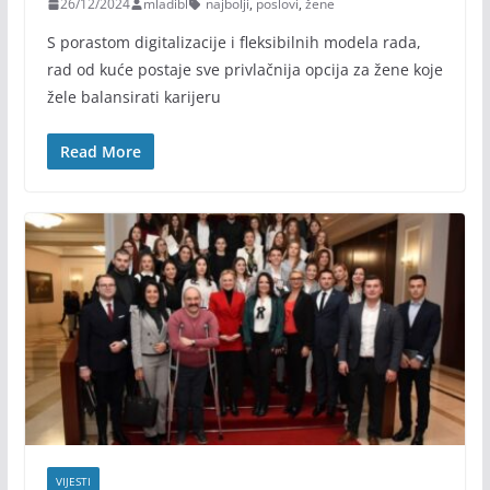
26/12/2024
mladibl
najbolji
,
poslovi
,
žene
S porastom digitalizacije i fleksibilnih modela rada,
rad od kuće postaje sve privlačnija opcija za žene koje
žele balansirati karijeru
Read More
VIJESTI