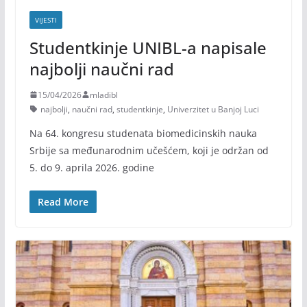
VIJESTI
Studentkinje UNIBL-a napisale
najbolji naučni rad
15/04/2026
mladibl
najbolji
,
naučni rad
,
studentkinje
,
Univerzitet u Banjoj Luci
Na 64. kongresu studenata biomedicinskih nauka
Srbije sa međunarodnim učešćem, koji je održan od
5. do 9. aprila 2026. godine
Read More