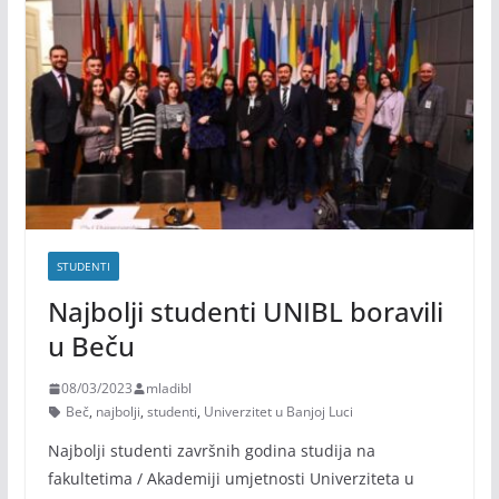
STUDENTI
Najbolji studenti UNIBL boravili
u Beču
08/03/2023
mladibl
Beč
,
najbolji
,
studenti
,
Univerzitet u Banjoj Luci
Najbolji studenti završnih godina studija na
fakultetima / Akademiji umjetnosti Univerziteta u