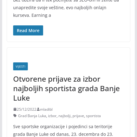
unapredite svoje veštine, evo najboljih onlajn
kurseva. Earning a
Read More
VIJESTI
Otvorene prijave za izbor
najboljih sportista grada Banje
Luke
25/12/2022
mladibl
Grad Banja Luka
,
izbor
,
najbolji
,
prijave
,
sportista
Sve sportske organizacije i pojedinci sa teritorije
grada Banje Luke od danas, 23. decembra do 23.