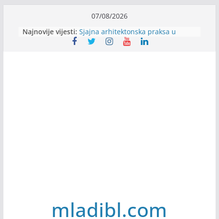
Skip
07/08/2026
Alter Ego zapošljava
to
Najnovije vijesti:
Sjajna arhitektonska praksa u
content
Švajcarskoj
mJob zapošljava
Veranda zapošljava
Body Factory zapošljava
mladibl.com