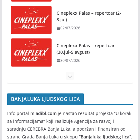
Novo mjesto u našem gradu: Otvoren amfiteatar
kod Pravnog fakulteta
Cineplexx Palas – repertoar (2-
31/07/2026
8.jul)
02/07/2026
Na jesen počinje novo poglavlje
za Banju Luku: Starčevica
Cineplexx Palas – repertoar
dobija prvu senzornu baštu u
(30.jul-5.avgust)
Republici Srpskoj
30/07/2026
05/08/2026
BANJALUKA LJUDSKOG LICA
Info portal
mladibl.com
je nastao rezultat projekta “U korak
sa informacijama” koji realizuje Agencija za razvoj i
saradnju CEREBRA Banja Luka, a podržan i finansiran od
strane Grada Banja Luka u sklopu “
Banjaluka ljudskog lica
”.