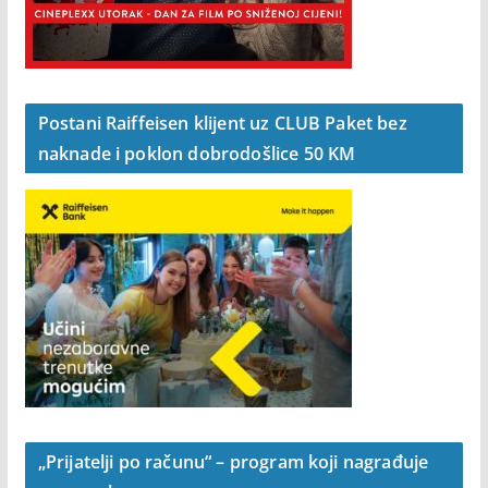
Postani Raiffeisen klijent uz CLUB Paket bez
naknade i poklon dobrodošlice 50 KM
„Prijatelji po računu“ – program koji nagrađuje