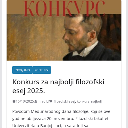
IZDVAJAMO
KONKURSI
Konkurs za najbolji filozofski
esej 2025.
16/10/2025
mladibl
filozofski esej
,
konkurs
,
najbolji
Povodom Međunarodnog dana filozofije, koji se ove
godine obilježava 20. novembra, Filozofski fakultet
Univerziteta u Banjoj Luci, u saradnji sa